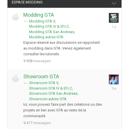
ESPACE MODDING
Modding GTA
Modding GTA V
6
Modding GTA IV & EFLC
mars
Modding GTA San Andreas
2025
Modding autres GTA
Espace réservé aux discussions se rapportant
au modding dans GTA. Venez également
consulter les tutoriels.
9 958
messages
Showroom GTA
Showroom GTA V
23
Showroom GTA IV & EFLC
octobre
Showroom GTA San Andreas
2022
Showroom autres GTA
Ici, vous pouvez faire part des créations ou des
projets en lien avec GTA au reste de la
communauté.
9 417
messages