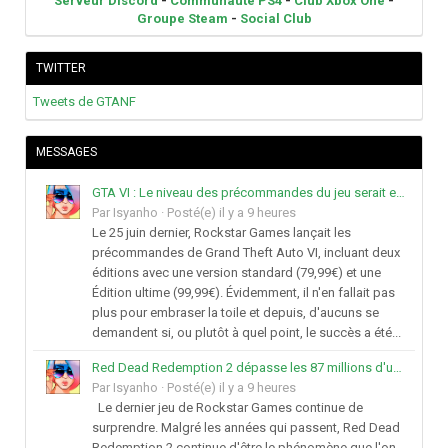
Serveur Discord
-
Communauté PS4
-
Club Xbox One
-
Groupe Steam
-
Social Club
TWITTER
Tweets de GTANF
MESSAGES
GTA VI : Le niveau des précommandes du jeu serait exceptionnel selon Take-Two
Par
Isyanho
·
Posté(e)
il y a 9 heures
Le 25 juin dernier, Rockstar Games lançait les
précommandes de Grand Theft Auto VI, incluant deux
éditions avec une version standard (79,99€) et une
Édition ultime (99,99€). Évidemment, il n'en fallait pas
plus pour embraser la toile et depuis, d'aucuns se
demandent si, ou plutôt à quel point, le succès a été...
Red Dead Redemption 2 dépasse les 87 millions d'unités écoulées
Par
Isyanho
·
Posté(e)
il y a 9 heures
Le dernier jeu de Rockstar Games continue de
surprendre. Malgré les années qui passent, Red Dead
Redemption 2 continue d'être le phénomène que l'on