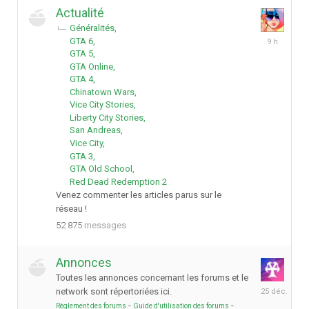
Actualité
Généralités
il
GTA 6
y
GTA 5
a
GTA Online
9
GTA 4
heures
Chinatown Wars
Vice City Stories
Liberty City Stories
San Andreas
Vice City
GTA 3
GTA Old School
Red Dead Redemption 2
Venez commenter les articles parus sur le
réseau !
52 875
messages
Annonces
Toutes les annonces concernant les forums et le
25
network sont répertoriées ici.
décembre
-
-
Règlement des forums
Guide d'utilisation des forums