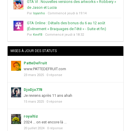
GTA VI : Nouvelles versions des artworks « Robbery »
de Jason et Lucia
Par
Isyanho
· Commencé
jeudi à 19:14
GTA Online : Détails des bonus du 6 au 12 août
(Évènement « Braquages de l'été » - Suite et fin)
Par
KevFB
· Commencé
jeudi à 18:32
MISES À JOUR DES STATUTS
PatteDeFruit
www.PATTEDEFRUIT.com
23 mars 2025
·
0 réponse
DjoDjo778
Je reviens après 11 ans ahah
15 mars 2025
·
0 réponse
royaltiz
2024 ... on est encore là ...
20 juillet 2024
·
0 réponse