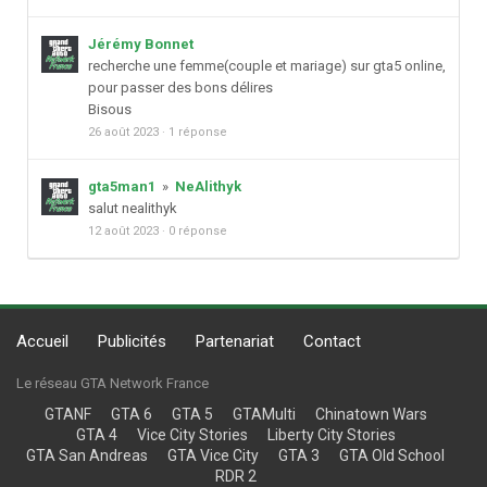
Jérémy Bonnet
recherche une femme(couple et mariage) sur gta5 online,
pour passer des bons délires
Bisous
26 août 2023
·
1 réponse
gta5man1
»
NeAlithyk
salut nealithyk
12 août 2023
·
0 réponse
Accueil
Publicités
Partenariat
Contact
Le réseau GTA Network France
GTANF
GTA 6
GTA 5
GTAMulti
Chinatown Wars
GTA 4
Vice City Stories
Liberty City Stories
GTA San Andreas
GTA Vice City
GTA 3
GTA Old School
RDR 2