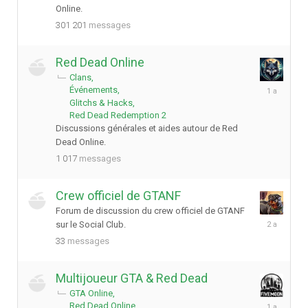
Online.
301 201
messages
Red Dead Online
Clans
9
Événements
novembre
Glitchs & Hacks
2024
Red Dead Redemption 2
Discussions générales et aides autour de Red
Dead Online.
1 017
messages
Crew officiel de GTANF
Forum de discussion du crew officiel de GTANF
13
sur le Social Club.
février
33
messages
2024
Multijoueur GTA & Red Dead
GTA Online
14
Red Dead Online