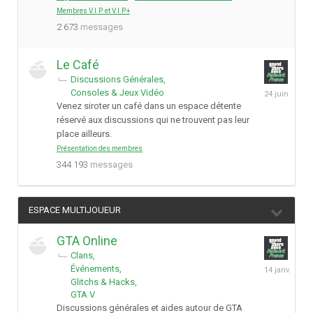
2025
Membres V.I.P. et V.I.P.+
2 673
messages
Le Café
Discussions Générales
24
Consoles & Jeux Vidéo
juin
Venez siroter un café dans un espace détente
réservé aux discussions qui ne trouvent pas leur
place ailleurs.
Présentation des membres
344 193
messages
ESPACE MULTIJOUEUR
GTA Online
Clans
14
Événements
janvier
Glitchs & Hacks
GTA V
Discussions générales et aides autour de GTA