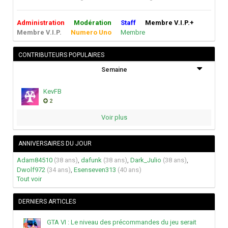
Administration
Modération
Staff
Membre V.I.P.+
Membre V.I.P.
Numero Uno
Membre
CONTRIBUTEURS POPULAIRES
Semaine
KevFB
2
Voir plus
ANNIVERSAIRES DU JOUR
Adam84510
(38 ans)
,
dafunk
(38 ans)
,
Dark_Julio
(38 ans)
,
Dwolf972
(34 ans)
,
Esenseven313
(40 ans)
Tout voir
DERNIERS ARTICLES
GTA VI : Le niveau des précommandes du jeu serait