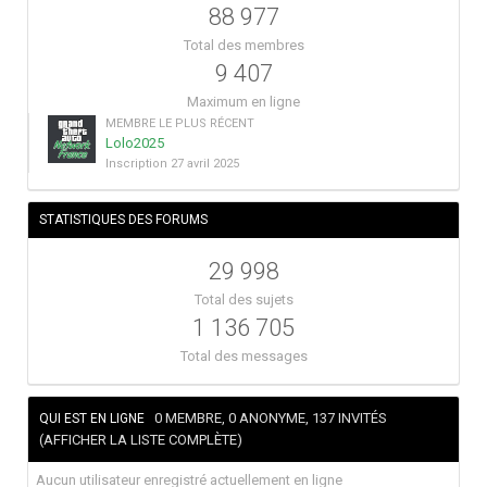
88 977
Total des membres
9 407
Maximum en ligne
MEMBRE LE PLUS RÉCENT
Lolo2025
Inscription
27 avril 2025
STATISTIQUES DES FORUMS
29 998
Total des sujets
1 136 705
Total des messages
0 MEMBRE, 0 ANONYME, 137 INVITÉS
QUI EST EN LIGNE
(AFFICHER LA LISTE COMPLÈTE)
Aucun utilisateur enregistré actuellement en ligne