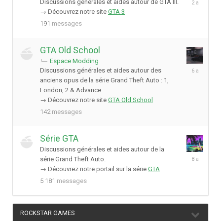
Discussions générales et aides autour de GTA III.
décembre
→ Découvrez notre site
GTA 3
2023
191
messages
GTA Old School
Espace Modding
2
Discussions générales et aides autour des
septembre
anciens opus de la série Grand Theft Auto : 1,
2019
London, 2 & Advance.
→ Découvrez notre site
GTA Old School
142
messages
Série GTA
Discussions générales et aides autour de la
5
série Grand Theft Auto.
janvier
→ Découvrez notre portail sur la série
GTA
2018
5 181
messages
ROCKSTAR GAMES