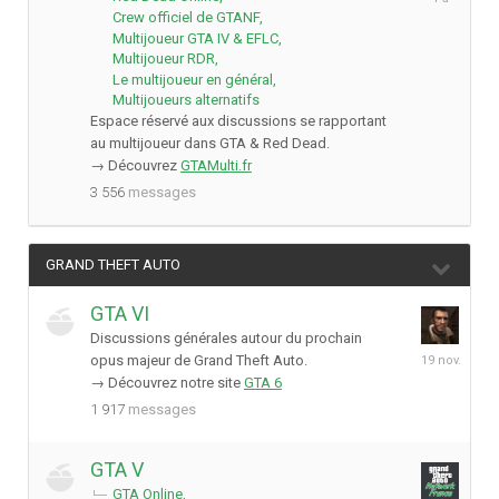
avril
Crew officiel de GTANF
2025
Multijoueur GTA IV & EFLC
Multijoueur RDR
Le multijoueur en général
Multijoueurs alternatifs
Espace réservé aux discussions se rapportant
au multijoueur dans GTA & Red Dead.
→ Découvrez
GTAMulti.fr
3 556
messages
GRAND THEFT AUTO
GTA VI
Discussions générales autour du prochain
19
opus majeur de Grand Theft Auto.
novembre
→ Découvrez notre site
GTA 6
2025
1 917
messages
GTA V
GTA Online