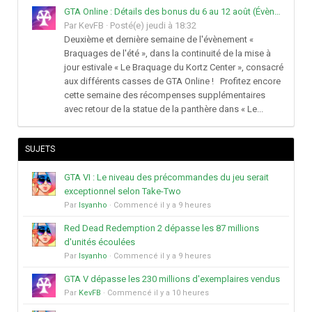
GTA Online : Détails des bonus du 6 au 12 août (Évènement « Braquages de l'été » - Suite et fin)
Par
KevFB
·
Posté(e)
jeudi à 18:32
Deuxième et dernière semaine de l'évènement «
Braquages de l'été », dans la continuité de la mise à
jour estivale « Le Braquage du Kortz Center », consacré
aux différents casses de GTA Online ! Profitez encore
cette semaine des récompenses supplémentaires
avec retour de la statue de la panthère dans « Le...
SUJETS
GTA VI : Le niveau des précommandes du jeu serait
exceptionnel selon Take-Two
Par
Isyanho
· Commencé
il y a 9 heures
Red Dead Redemption 2 dépasse les 87 millions
d'unités écoulées
Par
Isyanho
· Commencé
il y a 9 heures
GTA V dépasse les 230 millions d'exemplaires vendus
Par
KevFB
· Commencé
il y a 10 heures