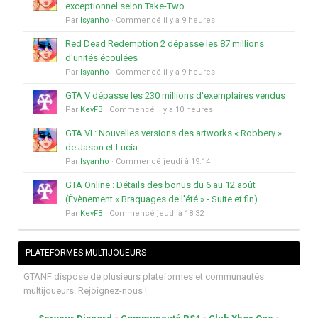
exceptionnel selon Take-Two
Par
Isyanho
· Commencé
il y a 9 heures
Red Dead Redemption 2 dépasse les 87 millions
d'unités écoulées
Par
Isyanho
· Commencé
il y a 9 heures
GTA V dépasse les 230 millions d'exemplaires vendus
Par
KevFB
· Commencé
il y a 10 heures
GTA VI : Nouvelles versions des artworks « Robbery »
de Jason et Lucia
Par
Isyanho
· Commencé
jeudi à 19:14
GTA Online : Détails des bonus du 6 au 12 août
(Évènement « Braquages de l'été » - Suite et fin)
Par
KevFB
· Commencé
jeudi à 18:32
PLATEFORMES MULTIJOUEURS
GTANF dispose de plusieurs plateformes et communautés
multijoueurs. Rejoignez-nous !