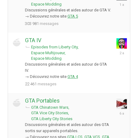
1
Espace Modding
avril
Discussions générales et aides autour de GTA V.
2025
→ Découvrez notre site
GTA 5
303 981
messages
GTA IV
Episodes from Liberty City
6
Espace Multijoueur
septembre
Espace Modding
2023
Discussions générales et aides autour de GTA
IV.
→ Découvrez notre site
GTA 4
22 461
messages
GTA Portables
GTA Chinatown Wars
8
GTA Vice City Stories
mai
GTA Liberty City Stories
2020
Discussions générales et aides autour des GTA
sortis sur appareils portables.
→ Découvrez nos sites
GTA LCS
,
GTA VCS
,
GTA