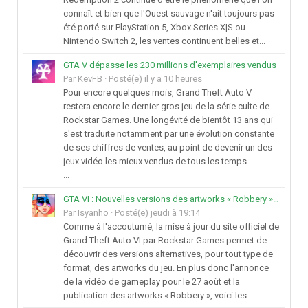
connaît et bien que l'Ouest sauvage n'ait toujours pas
été porté sur PlayStation 5, Xbox Series X|S ou
Nintendo Switch 2, les ventes continuent belles et...
GTA V dépasse les 230 millions d'exemplaires vendus
Par
KevFB
·
Posté(e)
il y a 10 heures
Pour encore quelques mois, Grand Theft Auto V
restera encore le dernier gros jeu de la série culte de
Rockstar Games. Une longévité de bientôt 13 ans qui
s'est traduite notamment par une évolution constante
de ses chiffres de ventes, au point de devenir un des
jeux vidéo les mieux vendus de tous les temps.
...
GTA VI : Nouvelles versions des artworks « Robbery » de Jason et Lucia
Par
Isyanho
·
Posté(e)
jeudi à 19:14
Comme à l'accoutumé, la mise à jour du site officiel de
Grand Theft Auto VI par Rockstar Games permet de
découvrir des versions alternatives, pour tout type de
format, des artworks du jeu. En plus donc l'annonce
de la vidéo de gameplay pour le 27 août et la
publication des artworks « Robbery », voici les...