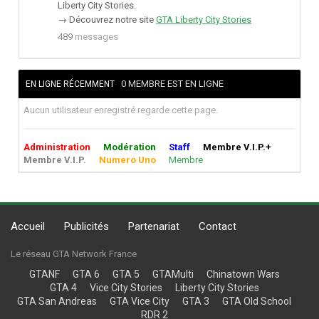
février
Liberty City Stories.
2016
→ Découvrez notre site
GTA Liberty City Stories
489
messages
0 MEMBRE EST EN LIGNE
EN LIGNE RÉCEMMENT
Aucun utilisateur enregistré regarde cette page.
Administration
Modération
Staff
Membre V.I.P.+
Membre V.I.P.
Numero Uno
Membre
Accueil
Publicités
Partenariat
Contact
Le réseau GTA Network France
GTANF
GTA 6
GTA 5
GTAMulti
Chinatown Wars
GTA 4
Vice City Stories
Liberty City Stories
GTA San Andreas
GTA Vice City
GTA 3
GTA Old School
RDR 2