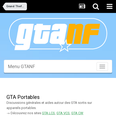
Grand Theft Auto
Menu GTANF
Toggle
navigati
GTA Portables
Discussions générales et aides autour des GTA sortis sur
appareils portables.
→ Découvrez nos sites
GTA LCS
,
GTA VCS
,
GTA CW