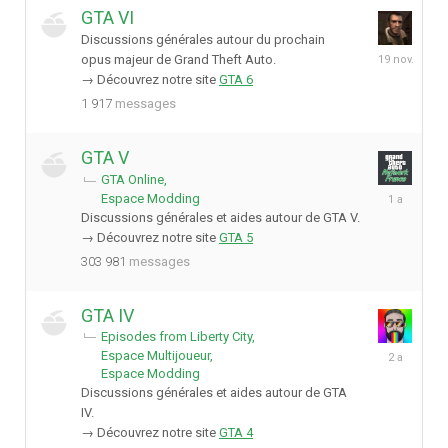
GTA VI
Discussions générales autour du prochain
19
opus majeur de Grand Theft Auto.
novembre
→ Découvrez notre site
GTA 6
2025
1 917
messages
GTA V
GTA Online
1
Espace Modding
avril
Discussions générales et aides autour de GTA V.
2025
→ Découvrez notre site
GTA 5
303 981
messages
GTA IV
Episodes from Liberty City
6
Espace Multijoueur
septembre
Espace Modding
2023
Discussions générales et aides autour de GTA
IV.
→ Découvrez notre site
GTA 4