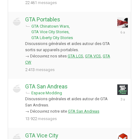
22 461
messages
GTA Portables
GTA Chinatown Wars
8
GTA Vice City Stories
mai
GTA Liberty City Stories
2020
Discussions générales et aides autour des GTA
sortis sur appareils portables.
→ Découvrez nos sites
GTA LCS
,
GTA VCS
,
GTA
CW
2 413
messages
GTA San Andreas
Espace Modding
29
Discussions générales et aides autour de GTA
janvier
San Andreas.
2023
→ Découvrez notre site
GTA San Andreas
13 922
messages
GTA Vice City