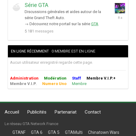
Série GTA
Discussions générales et aides autour de la
5
série Grand Theft Auto.
janvier
→ Découvrez notre portail sur la série
GTA
2018
5 181
messages
0 MEMBRE EST EN LIGNE
EN LIGNE RÉCEMMENT
Aucun utilisateur enregistré regarde cette page.
Administration
Modération
Staff
Membre V.I.P.+
Membre V.I.P.
Numero Uno
Membre
Accueil
Publicités
Partenariat
Contact
Le réseau GTA Network France
GTANF
GTA 6
GTA 5
GTAMulti
Chinatown Wars