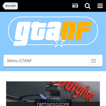
Accueil
Menu GTANF
Toggle
navigati
ramsesozore