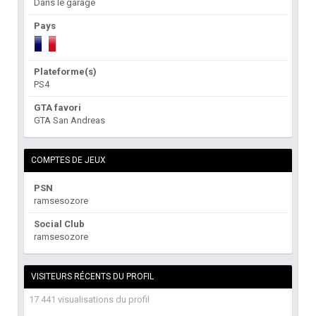
Dans le garage
Pays
Plateforme(s)
PS4
GTA favori
GTA San Andreas
COMPTES DE JEUX
PSN
ramsesozore
Social Club
ramsesozore
VISITEURS RÉCENTS DU PROFIL
17 441 visualisations du profil