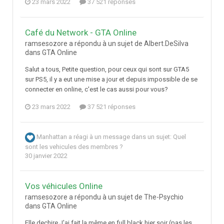
23 mars 2022
37 521 réponses
Café du Network - GTA Online
ramsesozore a répondu à un sujet de Albert.DeSilva
dans
GTA Online
Salut a tous, Petite question, pour ceux qui sont sur GTA5
sur PS5, il y a eut une mise a jour et depuis impossible de se
connecter en online, c'est le cas aussi pour vous?
23 mars 2022
37 521 réponses
Manhattan
a réagi à un message dans un sujet:
Quel
sont les vehicules des membres ?
30 janvier 2022
Vos véhicules Online
ramsesozore a répondu à un sujet de The-Psychio
dans
GTA Online
Elle dechire J'ai fait la même en full black hier soir (pas les