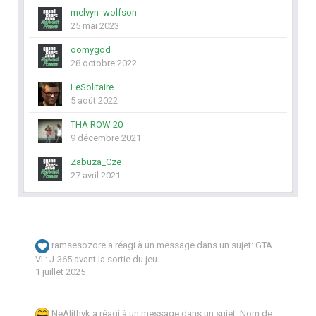
melvyn_wolfson
25 mai 2023
oomygod
28 octobre 2022
LeSolitaire
5 août 2022
THA ROW 20
9 décembre 2021
Zabuza_Cze
27 avril 2021
ramsesozore
a réagi à un message dans un sujet:
GTA
VI : J-365 avant la sortie du jeu
1 juillet 2025
NeAlithyk
a réagi à un message dans un sujet:
Nom de