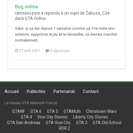
Bug online
ramsesozore a répondu à un sujet de Zabuza_Cze
dans
GTA Online
Salut, si ça dur depuis 1 semaine comme ça, il te reste une
solution, supprimer le jeu et le réinstaller, ca devrais marcher
normalement.
27 avril 2021
2 réponses
Accueil
Publicités
Partenariat
Contact
Le réseau GTA Network France
GTANF
GTA 6
GTA 5
GTAMulti
Chinatown Wars
GTA 4
Vice City Stories
Liberty City Stories
GTA San Andreas
GTA Vice City
GTA 3
GTA Old School
RDR 2