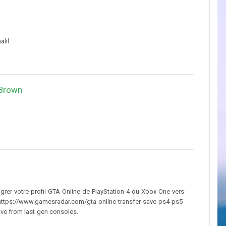
alil
 Brown
rer-votre-profil-GTA-Online-de-PlayStation-4-ou-Xbox-One-vers-
 https://www.gamesradar.com/gta-online-transfer-save-ps4-ps5-
ave from last-gen consoles.