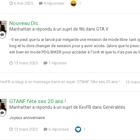
6 mai 2025
9 réponses
1
Nouveau Dlc
Manhattan a répondu à un sujet de Wii dans
GTA V
- Il se peut que tu ai lancé par mégarde une mission de mode libre. tant qu
bug et tu dois changer de session pour y avoir accès. (alors que tu peux
est bien en mode PDG/BIKER pour accéder à l'ordi et que tu n'as pas eu le
13 mars 2025
1 réponse
KevFB
a réagi à un message dans un sujet:
GTANF fête ses 20 ans !
13 mars
GTANF fête ses 20 ans !
Manhattan a répondu à un sujet de KevFB dans
Généralités
Joyeux anniversaire
13 mars 2025
6 réponses
1