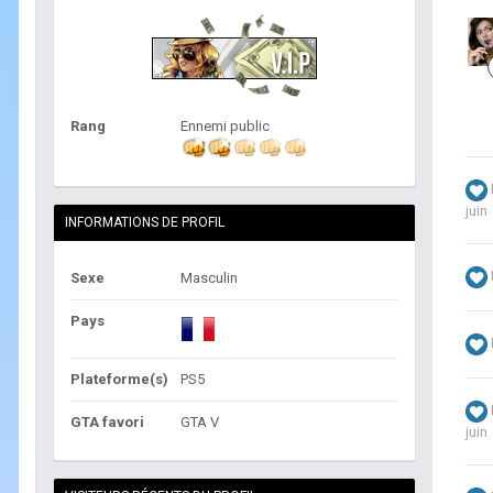
Rang
Ennemi public
juin
INFORMATIONS DE PROFIL
Sexe
Masculin
Pays
Plateforme(s)
PS5
GTA favori
GTA V
juin