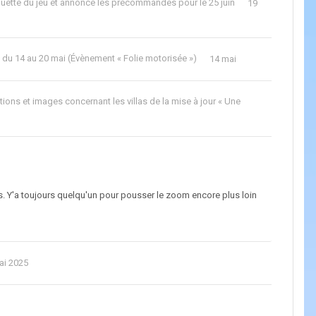
aquette du jeu et annonce les précommandes pour le 25 juin
19
 du 14 au 20 mai (Évènement « Folie motorisée »)
14 mai
ions et images concernant les villas de la mise à jour « Une
s. Y'a toujours quelqu'un pour pousser le zoom encore plus loin
ai 2025