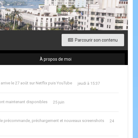
Parcourir son contenu
À propos de moi
 arrive le 27 août sur Netflix puis YouTube
jeudi à 15:37
nt maintenant disponibles
25 juin
us de précommande, préchargement et nouveaux screenshots
24