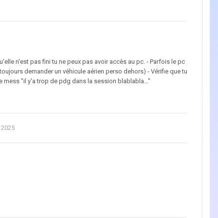
'elle n'est pas fini tu ne peux pas avoir accès au pc. - Parfois le pc
 toujours demander un véhicule aérien perso dehors) - Vérifie que tu
 mess "il y'a trop de pdg dans la session blablabla..."
 2025