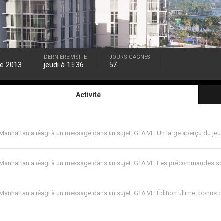
DERNIÈRE VISITE
JOURS GAGNÉS
e 2013
jeudi à 15:36
57
Activité
Manhattan
a réagi à un message dans un sujet:
GTA VI : Un large aperçu du jeu
Manhattan
a réagi à un message dans un sujet:
GTA VI : Les précommandes so
Manhattan
a réagi à un message dans un sujet:
GTA VI : Édition ultime, bon