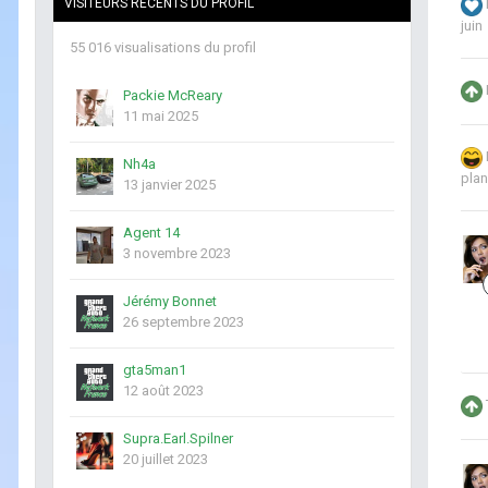
VISITEURS RÉCENTS DU PROFIL
juin
55 016 visualisations du profil
Packie McReary
11 mai 2025
Nh4a
pla
13 janvier 2025
Agent 14
3 novembre 2023
Jérémy Bonnet
26 septembre 2023
gta5man1
12 août 2023
Supra.Earl.Spilner
20 juillet 2023