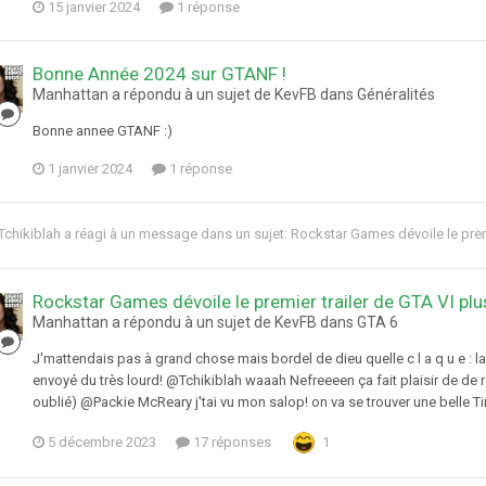
15 janvier 2024
1 réponse
Bonne Année 2024 sur GTANF !
Manhattan a répondu à un sujet de KevFB dans
Généralités
Bonne annee GTANF :)
1 janvier 2024
1 réponse
Tchikiblah
a réagi à un message dans un sujet:
Rockstar Games dévoile le premi
Rockstar Games dévoile le premier trailer de GTA VI plu
Manhattan a répondu à un sujet de KevFB dans
GTA 6
J'mattendais pas à grand chose mais bordel de dieu quelle c l a q u e : la 
envoyé du très lourd! @Tchikiblah waaah Nefreeeen ça fait plaisir de de rev
oublié) @Packie McReary j'tai vu mon salop! on va se trouver une belle Ti
5 décembre 2023
17 réponses
1