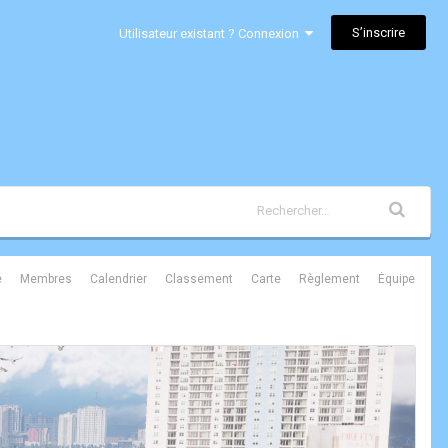
S’inscrire
Utilisateur existant ? Connexion
é
Membres
Calendrier
Classement
Carte
Règlement
Équipe