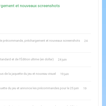
argement et nouveaux screenshots
us de précommande, préchargement et nouveaux screenshots
24
standard et de l'Édition ultime (en dollar)
24 juin
us de la jaquette du jeu et nouveau visuel
19 juin
aquette du jeu et annonce les précommandes pour le 25 juin
19