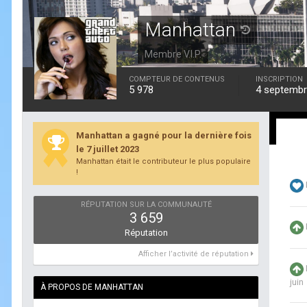
Manhattan
Membre V.I.P.
COMPTEUR DE CONTENUS
INSCRIPTION
5 978
4 septembr
Manhattan a gagné pour la dernière fois
le 7 juillet 2023
Manhattan était le contributeur le plus populaire
!
RÉPUTATION SUR LA COMMUNAUTÉ
3 659
Réputation
Afficher l’activité de réputation
juin
À PROPOS DE MANHATTAN