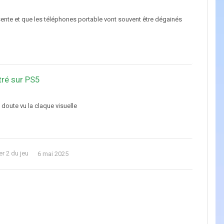
nte et que les téléphones portable vont souvent être dégainés
tré sur PS5
doute vu la claque visuelle
er 2 du jeu
6 mai 2025