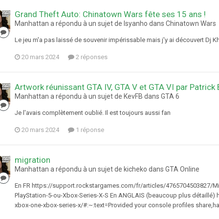
Grand Theft Auto: Chinatown Wars fête ses 15 ans !
Manhattan a répondu à un sujet de Isyanho dans
Chinatown Wars
Le jeu m'a pas laissé de souvenir impérissable mais j'y ai découvert Dj Kh
20 mars 2024
2 réponses
Artwork réunissant GTA IV, GTA V et GTA VI par Patrick
Manhattan a répondu à un sujet de KevFB dans
GTA 6
Je l'avais complètement oublié. Il est toujours aussi fan
20 mars 2024
1 réponse
migration
Manhattan a répondu à un sujet de kicheko dans
GTA Online
En FR https://support.rockstargames.com/fr/articles/4765704503827/Mig
PlayStation-5-ou-Xbox-Series-X-S En ANGLAIS (beaucoup plus détaillé)
xbox-one-xbox-series-x/#:~:text=Provided your console profiles share,h