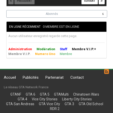
PRÉCÉDENT
SUIVANT
Page 1 sur 6
Abonnés
6
0 MEMBRE EST EN LIGNE
EN LIGNE RÉCEMMENT
Aucun utilisateur enregistré regarde cette page.
Administration
Modération
Staff
Membre V.I.P.+
Membre V.I.P.
Numero Uno
Membre
Accueil
Publicités
Partenariat
Contact
Le réseau GTA Network France
GTANF
GTA 6
GTA 5
GTAMulti
Chinatown Wars
GTA 4
Vice City Stories
Liberty City Stories
GTA San Andreas
GTA Vice City
GTA 3
GTA Old School
RDR 2