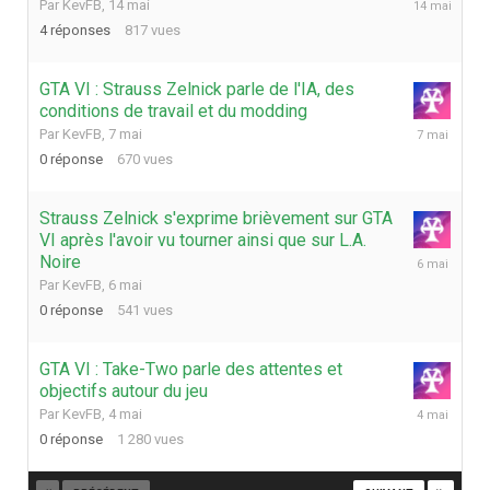
Par
KevFB
,
14 mai
mai
4
réponses
817
vues
GTA VI : Strauss Zelnick parle de l'IA, des
conditions de travail et du modding
7
Par
KevFB
,
7 mai
mai
0
réponse
670
vues
Strauss Zelnick s'exprime brièvement sur GTA
VI après l'avoir vu tourner ainsi que sur L.A.
6
Noire
mai
Par
KevFB
,
6 mai
0
réponse
541
vues
GTA VI : Take-Two parle des attentes et
objectifs autour du jeu
4
Par
KevFB
,
4 mai
mai
0
réponse
1 280
vues