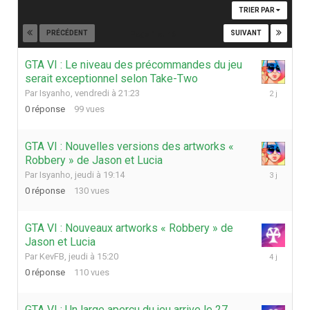
TRIER PAR
PRÉCÉDENT
SUIVANT
Page 1 sur 6
GTA VI : Le niveau des précommandes du jeu
serait exceptionnel selon Take-Two
vendredi
Par
Isyanho
,
vendredi à 21:23
à
0
réponse
99
vues
21:23
GTA VI : Nouvelles versions des artworks «
Robbery » de Jason et Lucia
jeudi
Par
Isyanho
,
jeudi à 19:14
à
0
réponse
130
vues
19:14
GTA VI : Nouveaux artworks « Robbery » de
Jason et Lucia
jeudi
Par
KevFB
,
jeudi à 15:20
à
0
réponse
110
vues
15:20
GTA VI : Un large aperçu du jeu arrive le 27