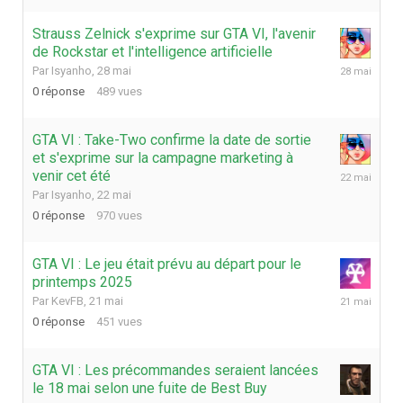
Strauss Zelnick s'exprime sur GTA VI, l'avenir
de Rockstar et l'intelligence artificielle
28
Par
Isyanho
,
28 mai
mai
0
réponse
489
vues
GTA VI : Take-Two confirme la date de sortie
et s'exprime sur la campagne marketing à
22
venir cet été
mai
Par
Isyanho
,
22 mai
0
réponse
970
vues
GTA VI : Le jeu était prévu au départ pour le
printemps 2025
21
Par
KevFB
,
21 mai
mai
0
réponse
451
vues
GTA VI : Les précommandes seraient lancées
le 18 mai selon une fuite de Best Buy
14