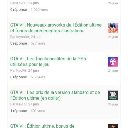
24
Par
KevFB
,
24 juin
juin
0
réponse
1 060
vues
GTA VI : Nouveaux artworks de l'Édition ultime
et fonds de précédentes illustrations
24
Par
Isyanho
,
24 juin
juin
0
réponse
527
vues
GTA VI : Les fonctionnalités de la PS5
utilisées pour le jeu
24
Par
KevFB
,
24 juin
juin
0
réponse
532
vues
GTA VI : Les prix de la version standard et de
l'Édition ultime (en dollar)
24
Par
KevFB
,
24 juin
juin
1
réponse
402
vues
GTA VI : Édition ultime, bonus de