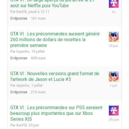
août sur Netflix puis YouTube
jeudi
Par
KevFB
,
jeudi à 12:11
à
0
réponse
161
vues
12:11
GTA VI : Les précommandes auraient généré
260 millions de dollars de recettes la
19
première semaine
juillet
Par
Isyanho
,
19 juillet
0
réponse
609
vues
GTA VI : Nouvelles versions grand format de
l'artwork de Jason et Lucia #3
1
Par
Isyanho
,
1 juillet
juillet
0
réponse
215
vues
GTA VI : Les précommandes sur PS5 seraient
beaucoup plus importantes que sur Xbox
29
Series X|S
juin
Par
KevFB
,
29 juin