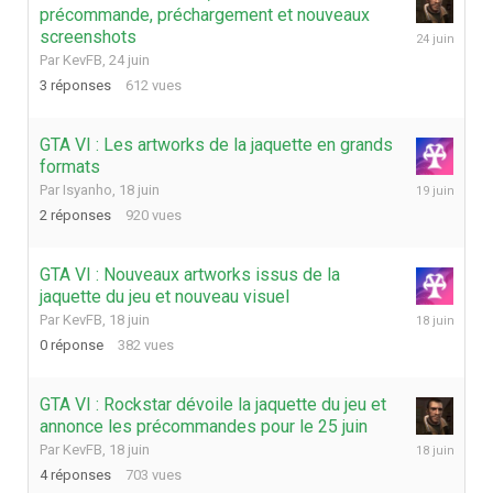
précommande, préchargement et nouveaux
24
screenshots
juin
Par
KevFB
,
24 juin
3
réponses
612
vues
GTA VI : Les artworks de la jaquette en grands
formats
19
Par
Isyanho
,
18 juin
juin
2
réponses
920
vues
GTA VI : Nouveaux artworks issus de la
jaquette du jeu et nouveau visuel
18
Par
KevFB
,
18 juin
juin
0
réponse
382
vues
GTA VI : Rockstar dévoile la jaquette du jeu et
annonce les précommandes pour le 25 juin
18
Par
KevFB
,
18 juin
juin
4
réponses
703
vues