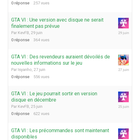
0
réponse
257
vues
GTA VI : Une version avec disque ne serait
finalement pas prévue
29
Par
KevFB
,
29 juin
juin
0
réponse
364
vues
GTA VI : Des revendeurs auraient dévoilés de
nouvelles informations sur le jeu
27
Par
Isyanho
,
27 juin
juin
0
réponse
556
vues
GTA VI : Le jeu pourrait sortir en version
disque en décembre
25
Par
KevFB
,
25 juin
juin
0
réponse
622
vues
GTA VI : Les précommandes sont maintenant
disponibles