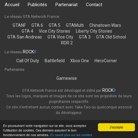
Accueil
Publicités
Partenariat
Contact
Le réseau GTA Network France
GTANF
GTA 6
GTA 5
GTAMulti
Chinatown Wars
GTA 4
Vice City Stories
Liberty City Stories
GTA San Andreas
GTA Vice City
GTA 3
GTA Old School
RDR 2
ROCK
8
Le réseau
Call Of Duty
Battlefield
Xbox One
HeroCorner
Partenaires
Gamewise
ROCK
8
GTA Network France est développé et édité par
Tous les logos, marques et images de ce site sont les propriétés de leurs
propriétaires respectifs.
Ce site n'entretient aucun contact avec Take-Two ou quelconque associé
du développeur.
Thème
Politique de confidentialité
En poursuivant votre navigation sur ce site, vous acceptez
J'accepte
l’utilisation de cookies. Ces derniers assurent le bon
GTA Network France
fonctionnement de nos services.
En savoir plus sur les cookies
Powered by Invision Community