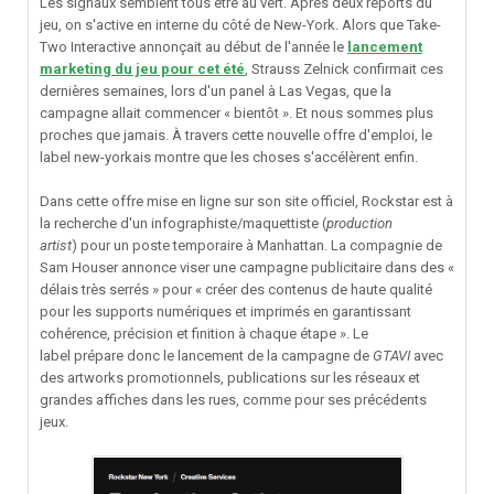
Les signaux semblent tous être au vert. Après deux reports du
jeu, on s'active en interne du côté de New-York. Alors que Take-
Two Interactive annonçait au début de l'année le
lancement
marketing du jeu pour cet été
, Strauss Zelnick confirmait ces
dernières semaines, lors d'un panel à Las Vegas, que la
campagne allait commencer « bientôt ». Et nous sommes plus
proches que jamais. À travers cette nouvelle offre d'emploi, le
label new-yorkais montre que les choses s'accélèrent enfin.
Dans cette offre mise en ligne sur son site officiel, Rockstar est à
la recherche d'un infographiste/maquettiste (
production
artist
) pour un poste temporaire à Manhattan. La compagnie de
Sam Houser annonce viser une campagne publicitaire dans des «
délais très serrés » pour « créer des contenus de haute qualité
pour les supports numériques et imprimés en garantissant
cohérence, précision et finition à chaque étape ». Le
label prépare donc le lancement de la campagne de
GTAVI
avec
des artworks promotionnels, publications sur les réseaux et
grandes affiches dans les rues, comme pour ses précédents
jeux.