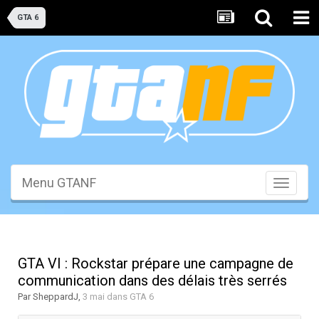
GTA 6
Menu GTANF
Toggle
navigati
GTA VI : Rockstar prépare une campagne de
communication dans des délais très serrés
Par
SheppardJ
,
3 mai
dans
GTA 6