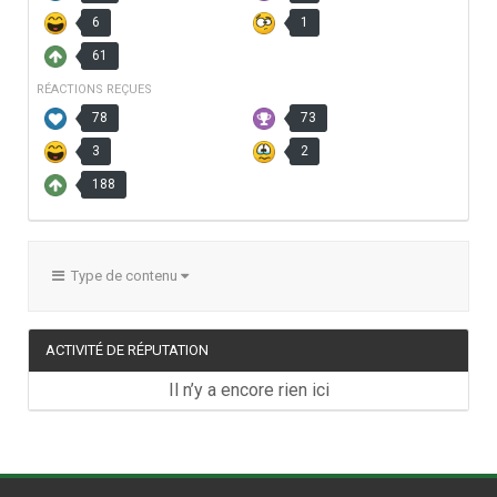
6
1
61
RÉACTIONS REÇUES
78
73
3
2
188
Type de contenu
ACTIVITÉ DE RÉPUTATION
Il n’y a encore rien ici