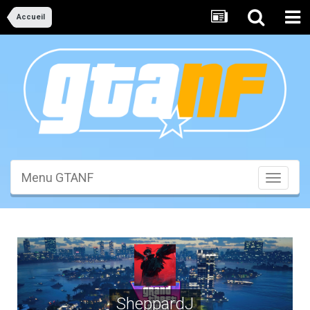
Accueil
Menu GTANF
Toggle
navigati
SheppardJ