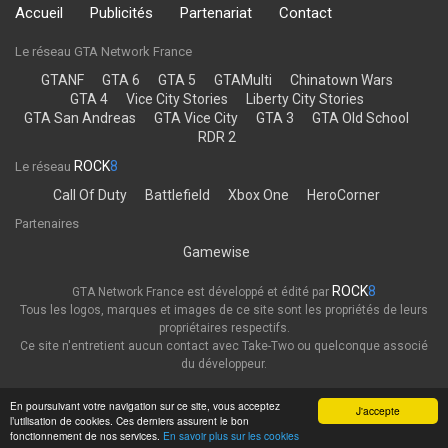
Accueil
Publicités
Partenariat
Contact
Le réseau GTA Network France
GTANF
GTA 6
GTA 5
GTAMulti
Chinatown Wars
GTA 4
Vice City Stories
Liberty City Stories
GTA San Andreas
GTA Vice City
GTA 3
GTA Old School
RDR 2
ROCK
8
Le réseau
Call Of Duty
Battlefield
Xbox One
HeroCorner
Partenaires
Gamewise
ROCK
8
GTA Network France est développé et édité par
Tous les logos, marques et images de ce site sont les propriétés de leurs
propriétaires respectifs.
Ce site n'entretient aucun contact avec Take-Two ou quelconque associé
du développeur.
Thème
Politique de confidentialité
En poursuivant votre navigation sur ce site, vous acceptez
J'accepte
l’utilisation de cookies. Ces derniers assurent le bon
GTA Network France
fonctionnement de nos services.
En savoir plus sur les cookies
Powered by Invision Community