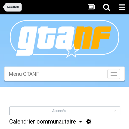
Accueil
Menu GTANF
Toggle
navigati
Abonnés
5
Calendrier communautaire