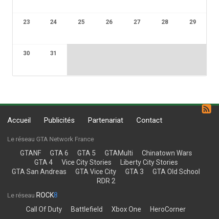
23
24
25
26
27
28
29
30
31
Accueil
Publicités
Partenariat
Contact
Le réseau GTA Network France
GTANF
GTA 6
GTA 5
GTAMulti
Chinatown Wars
GTA 4
Vice City Stories
Liberty City Stories
GTA San Andreas
GTA Vice City
GTA 3
GTA Old School
RDR 2
ROCK
8
Le réseau
Call Of Duty
Battlefield
Xbox One
HeroCorner