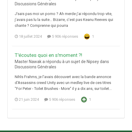
Discussions Générales
J’sais pas moi un porno ? Ah merde j’ai répondu trop vite,
j’avais pas lu la suite… Bizarre, c’est pas Keanu Reeves qui
chante ? Comprenne qui pourra
18 juillet 2024
5 906 réponses
1
T'écoutes quoi en s'moment ?!
Master Nawak a répondu à un sujet de Nipsey dans
Discussions Générales
Nihls Frahms, je l'avais découvert avec la bande annonce
d'Assassins creed Unity avec un medley live de ces titres
"For Peter - Toilet Brushes - More‘’ il y a dix ans, sur toilet...
21 juin 2024
5 906 réponses
1