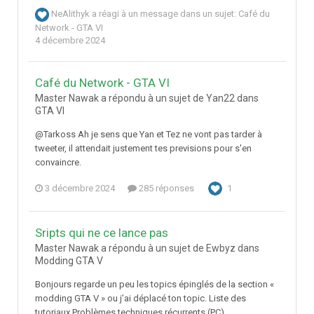
NeAlithyk
a réagi à un message dans un sujet:
Café du
Network - GTA VI
4 décembre 2024
Café du Network - GTA VI
Master Nawak a répondu à un sujet de Yan22 dans
GTA VI
@Tarkoss Ah je sens que Yan et Tez ne vont pas tarder à
tweeter, il attendait justement tes previsions pour s'en
convaincre.
3 décembre 2024
285 réponses
1
Sripts qui ne ce lance pas
Master Nawak a répondu à un sujet de Ewbyz dans
Modding GTA V
Bonjours regarde un peu les topics épinglés de la section «
modding GTA V » ou j’ai déplacé ton topic. Liste des
tutoriaux Problèmes techniques récurrents (PC)