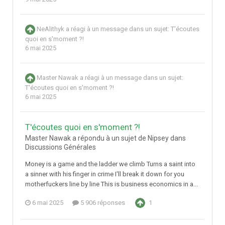
NeAlithyk
a réagi à un message dans un sujet:
T'écoutes
quoi en s'moment ?!
6 mai 2025
Master Nawak
a réagi à un message dans un sujet:
T'écoutes quoi en s'moment ?!
6 mai 2025
T'écoutes quoi en s'moment ?!
Master Nawak a répondu à un sujet de Nipsey dans
Discussions Générales
Money is a game and the ladder we climb Turns a saint into
a sinner with his finger in crime I'll break it down for you
motherfuckers line by line This is business economics in a...
6 mai 2025
5 906 réponses
1