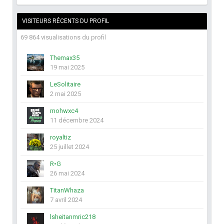
VISITEURS RÉCENTS DU PROFIL
69 864 visualisations du profil
Themax35
19 mai 2025
LeSolitaire
2 mai 2025
mohwxc4
11 décembre 2024
royaltiz
25 juillet 2024
R•G
26 mai 2024
TitanWhaza
7 avril 2024
lsheitanmric218