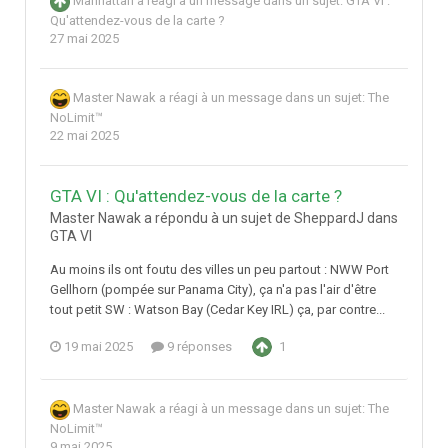
Manhattan
a réagi à un message dans un sujet:
GTA VI :
Qu'attendez-vous de la carte ?
27 mai 2025
Master Nawak
a réagi à un message dans un sujet:
The
NoLimit™
22 mai 2025
GTA VI : Qu'attendez-vous de la carte ?
Master Nawak a répondu à un sujet de SheppardJ dans
GTA VI
Au moins ils ont foutu des villes un peu partout : NWW Port
Gellhorn (pompée sur Panama City), ça n'a pas l'air d'être
tout petit SW : Watson Bay (Cedar Key IRL) ça, par contre...
19 mai 2025
9 réponses
1
Master Nawak
a réagi à un message dans un sujet:
The
NoLimit™
9 mai 2025