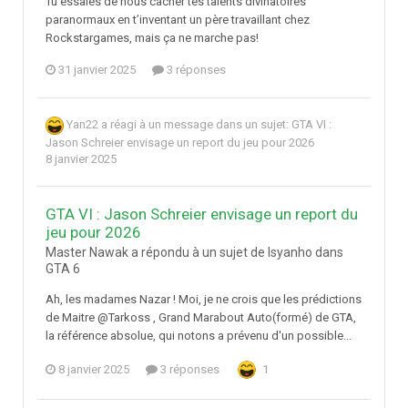
Tu essaies de nous cacher tes talents divinatoires
paranormaux en t’inventant un père travaillant chez
Rockstargames, mais ça ne marche pas!
31 janvier 2025
3 réponses
Yan22
a réagi à un message dans un sujet:
GTA VI :
Jason Schreier envisage un report du jeu pour 2026
8 janvier 2025
GTA VI : Jason Schreier envisage un report du
jeu pour 2026
Master Nawak a répondu à un sujet de Isyanho dans
GTA 6
Ah, les madames Nazar ! Moi, je ne crois que les prédictions
de Maitre @Tarkoss , Grand Marabout Auto(formé) de GTA,
la référence absolue, qui notons a prévenu d'un possible...
8 janvier 2025
3 réponses
1