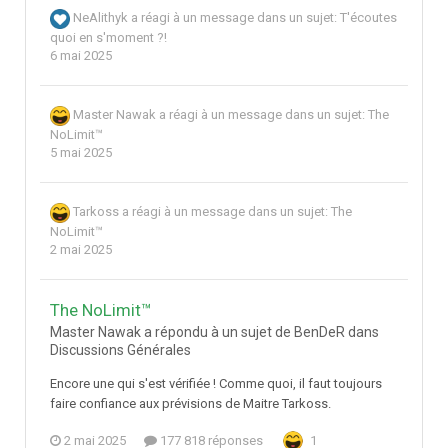
NeAlithyk
a réagi à un message dans un sujet:
T'écoutes
quoi en s'moment ?!
6 mai 2025
Master Nawak
a réagi à un message dans un sujet:
The
NoLimit™
5 mai 2025
Tarkoss
a réagi à un message dans un sujet:
The
NoLimit™
2 mai 2025
The NoLimit™
Master Nawak a répondu à un sujet de BenDeR dans
Discussions Générales
Encore une qui s'est vérifiée ! Comme quoi, il faut toujours
faire confiance aux prévisions de Maitre Tarkoss.
2 mai 2025
177 818 réponses
1