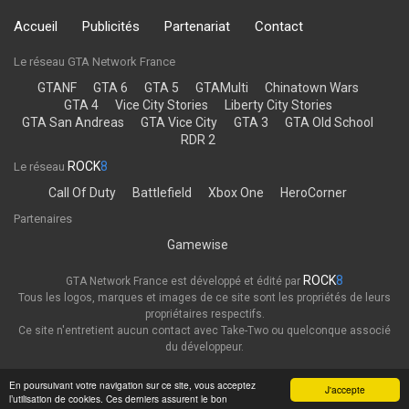
Accueil
Publicités
Partenariat
Contact
Le réseau GTA Network France
GTANF
GTA 6
GTA 5
GTAMulti
Chinatown Wars
GTA 4
Vice City Stories
Liberty City Stories
GTA San Andreas
GTA Vice City
GTA 3
GTA Old School
RDR 2
ROCK
8
Le réseau
Call Of Duty
Battlefield
Xbox One
HeroCorner
Partenaires
Gamewise
ROCK
8
GTA Network France est développé et édité par
Tous les logos, marques et images de ce site sont les propriétés de leurs
propriétaires respectifs.
Ce site n'entretient aucun contact avec Take-Two ou quelconque associé
du développeur.
Thème
Politique de confidentialité
En poursuivant votre navigation sur ce site, vous acceptez
J'accepte
l’utilisation de cookies. Ces derniers assurent le bon
GTA Network France