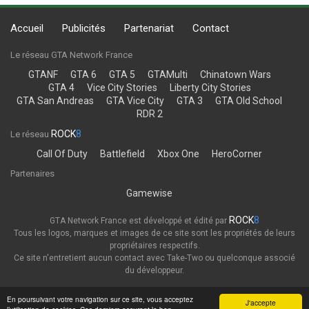
Accueil
Publicités
Partenariat
Contact
Le réseau GTA Network France
GTANF
GTA 6
GTA 5
GTAMulti
Chinatown Wars
GTA 4
Vice City Stories
Liberty City Stories
GTA San Andreas
GTA Vice City
GTA 3
GTA Old School
RDR 2
ROCK
8
Le réseau
Call Of Duty
Battlefield
Xbox One
HeroCorner
Partenaires
Gamewise
ROCK
8
GTA Network France est développé et édité par
Tous les logos, marques et images de ce site sont les propriétés de leurs
propriétaires respectifs.
Ce site n'entretient aucun contact avec Take-Two ou quelconque associé
du développeur.
Thème
Politique de confidentialité
En poursuivant votre navigation sur ce site, vous acceptez
J'accepte