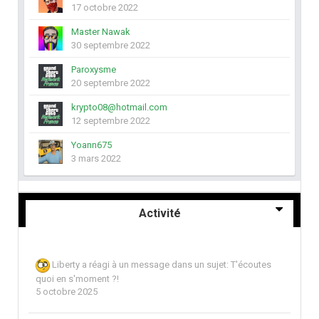
17 octobre 2022
Master Nawak
30 septembre 2022
Paroxysme
20 septembre 2022
krypto08@hotmail.com
12 septembre 2022
Yoann675
3 mars 2022
Activité
Liberty
a réagi à un message dans un sujet:
T'écoutes
quoi en s'moment ?!
5 octobre 2025