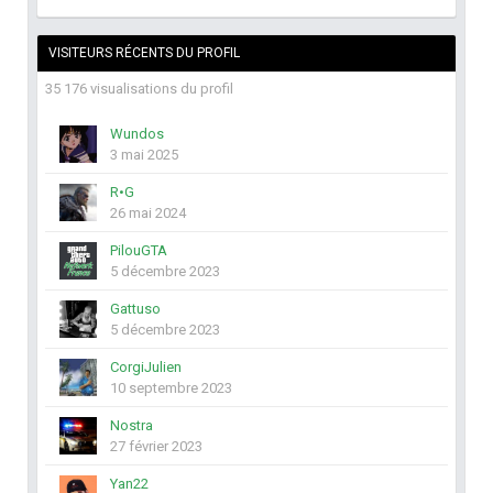
VISITEURS RÉCENTS DU PROFIL
35 176 visualisations du profil
Wundos
3 mai 2025
R•G
26 mai 2024
PilouGTA
5 décembre 2023
Gattuso
5 décembre 2023
CorgiJulien
10 septembre 2023
Nostra
27 février 2023
Yan22