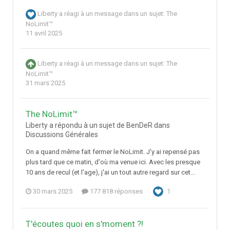
Liberty
a réagi à un message dans un sujet:
The
NoLimit™
11 avril 2025
Liberty
a réagi à un message dans un sujet:
The
NoLimit™
31 mars 2025
The NoLimit™
Liberty a répondu à un sujet de BenDeR dans
Discussions Générales
On a quand même fait fermer le NoLimit. J'y ai repensé pas
plus tard que ce matin, d'où ma venue ici. Avec les presque
10 ans de recul (et l'age), j'ai un tout autre regard sur cet...
30 mars 2025
177 818 réponses
1
T'écoutes quoi en s'moment ?!