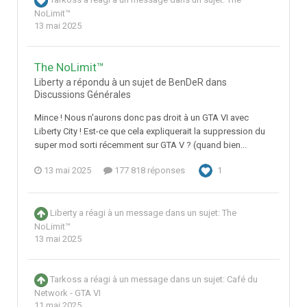
Tarkoss
a réagi à un message dans un sujet:
The
NoLimit™
13 mai 2025
The NoLimit™
Liberty a répondu à un sujet de BenDeR dans
Discussions Générales
Mince ! Nous n'aurons donc pas droit à un GTA VI avec
Liberty City ! Est-ce que cela expliquerait la suppression du
super mod sorti récemment sur GTA V ? (quand bien...
13 mai 2025
177 818 réponses
1
Liberty
a réagi à un message dans un sujet:
The
NoLimit™
13 mai 2025
Tarkoss
a réagi à un message dans un sujet:
Café du
Network - GTA VI
11 mai 2025