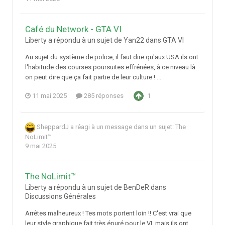
Café du Network - GTA VI
Liberty a répondu à un sujet de Yan22 dans
GTA VI
Au sujet du système de police, il faut dire qu'aux USA ils ont
l'habitude des courses poursuites effrénées, à ce niveau là
on peut dire que ça fait partie de leur culture ! ...
11 mai 2025
285 réponses
1
SheppardJ
a réagi à un message dans un sujet:
The
NoLimit™
9 mai 2025
The NoLimit™
Liberty a répondu à un sujet de BenDeR dans
Discussions Générales
Arrêtes malheureux ! Tes mots portent loin !! C'est vrai que
leur style graphique fait très épuré pour le VI, mais ils ont