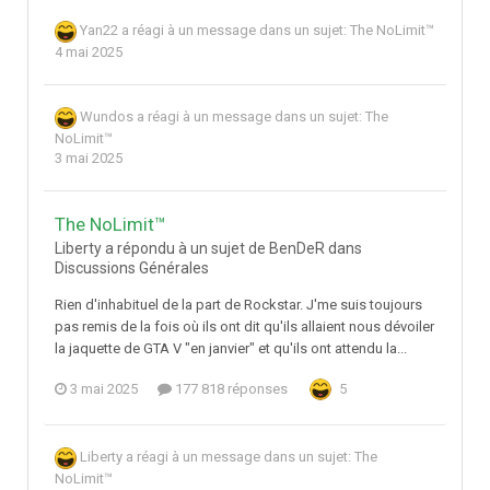
Yan22
a réagi à un message dans un sujet:
The NoLimit™
4 mai 2025
Wundos
a réagi à un message dans un sujet:
The
NoLimit™
3 mai 2025
The NoLimit™
Liberty a répondu à un sujet de BenDeR dans
Discussions Générales
Rien d'inhabituel de la part de Rockstar. J'me suis toujours
pas remis de la fois où ils ont dit qu'ils allaient nous dévoiler
la jaquette de GTA V "en janvier" et qu'ils ont attendu la...
3 mai 2025
177 818 réponses
5
Liberty
a réagi à un message dans un sujet:
The
NoLimit™