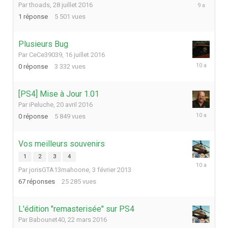
16
Par
thoads
,
28 juillet 2016
août
1
réponse
5 501
vues
2016
Plusieurs Bug
Par
CeCe39039
,
16 juillet 2016
16
0
réponse
3 332
vues
juillet
2016
[PS4] Mise à Jour 1.01
Par
iPeluche
,
20 avril 2016
20
0
réponse
5 849
vues
avril
2016
Vos meilleurs souvenirs
1
2
3
4
22
Par
jorisGTA13mahoone
,
3 février 2013
mars
2016
67
réponses
25 285
vues
L'édition "remasterisée" sur PS4
Par
Babounet40
,
22 mars 2016
22