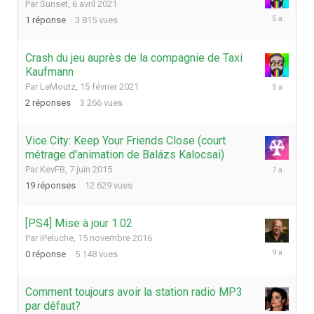
Par
Sunset
,
6 avril 2021
6
1
réponse
3 815
vues
avril
2021
Crash du jeu auprès de la compagnie de Taxi
Kaufmann
18
Par
LeMoutz
,
15 février 2021
février
2
réponses
3 266
vues
2021
Vice City: Keep Your Friends Close (court
métrage d'animation de Balázs Kalocsai)
9
Par
KevFB
,
7 juin 2015
octobre
19
réponses
12 629
vues
2018
[PS4] Mise à jour 1.02
Par
iPeluche
,
15 novembre 2016
15
0
réponse
5 148
vues
novembre
2016
Comment toujours avoir la station radio MP3
par défaut?