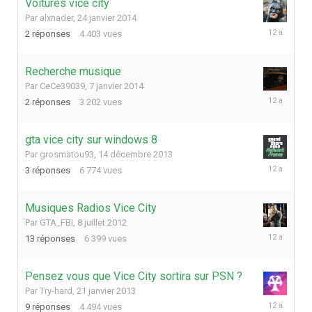
Voitures vice city
Par
alxnader
,
24 janvier 2014
12
2
réponses
4 403
vues
mars
2014
Recherche musique
Par
CeCe39039
,
7 janvier 2014
7
2
réponses
3 202
vues
janvier
2014
gta vice city sur windows 8
Par
grosmatou93
,
14 décembre 2013
4
3
réponses
6 774
vues
janvier
2014
Musiques Radios Vice City
Par
GTA_FBI
,
8 juillet 2012
22
13
réponses
6 399
vues
septembre
2013
Pensez vous que Vice City sortira sur PSN ?
Par
Try-hard
,
21 janvier 2013
19
9
réponses
4 494
vues