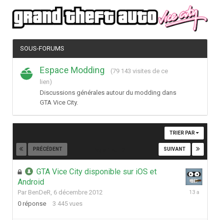
SOUS-FORUMS
Espace Modding
(79 143 visites de ce
lien)
Discussions générales autour du modding dans
GTA Vice City.
TRIER PAR
PRÉCÉDENT
SUIVANT
Page 1 sur 2
GTA Vice City disponible sur iOS et
Android
6
Par
BenDeR
,
6 décembre 2012
décembre
0
réponse
3 445
vues
2012