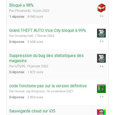
Bloqué a 98%
Par
iPhoenix42
,
16 juin 2022
17
1
réponse
8 940
vues
juin
2022
Grand THEFT AUTO Vice City bloqué à 99%
Par
Crowley-Hell
,
7 février 2022
7
0
réponse
3 608
vues
février
2022
Suppression du bug des statistiques des
magasins
19
Par
luffy99
,
19 janvier 2022
janvier
0
réponse
1 873
vues
2022
code fonctione pas sur la version définitive
Par
Homer Jay Simpson
,
16 novembre 2021
16
0
réponse
2 834
vues
novembre
2021
Sauvegarde cloud sur iOS