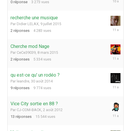
0
réponse
3 273
vues
mars
2016
recherche une musique
Par
Didier LELAX
,
9 juillet 2015
9
2
réponses
4 283
vues
juillet
2015
Cherche mod Nage
Par
CeCe39039
,
8 mars 2015
24
2
réponses
5 334
vues
mars
2015
qu est-ce qu' un rodéo ?
Par
leandre
,
30 août 2014
11
9
réponses
9 774
vues
décembre
2014
Vice City sortie en 88 ?
Par
CJ-COM-BACK
,
2 août 2012
25
13
réponses
15 544
vues
août
2014