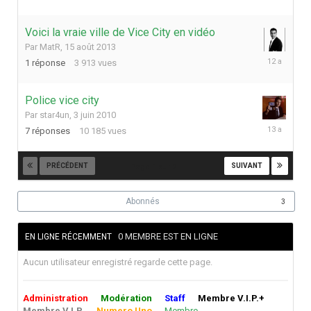
août
2013
Voici la vraie ville de Vice City en vidéo
Par
MatR
,
15 août 2013
16
1
réponse
3 913
vues
août
2013
Police vice city
Par
star4un
,
3 juin 2010
7
7
réponses
10 185
vues
juin
2013
PRÉCÉDENT
SUIVANT
Page 1 sur 2
Abonnés
3
0 MEMBRE EST EN LIGNE
EN LIGNE RÉCEMMENT
Aucun utilisateur enregistré regarde cette page.
Administration
Modération
Staff
Membre V.I.P.+
Membre V.I.P.
Numero Uno
Membre