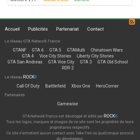
Accueil
Publicités
Partenariat
Contact
Le réseau GTA Network France
GTANF
GTA 6
GTA 5
GTAMulti
Chinatown Wars
GTA 4
Vice City Stories
Liberty City Stories
GTA San Andreas
GTA Vice City
GTA 3
GTA Old School
RDR 2
ROCK
8
Le réseau
Call Of Duty
Battlefield
Xbox One
HeroCorner
Partenaires
Gamewise
ROCK
8
GTA Network France est développé et édité par
Tous les logos, marques et images de ce site sont les propriétés de leurs
propriétaires respectifs.
Ce site n'entretient aucun contact avec Take-Two ou quelconque associé
du développeur.