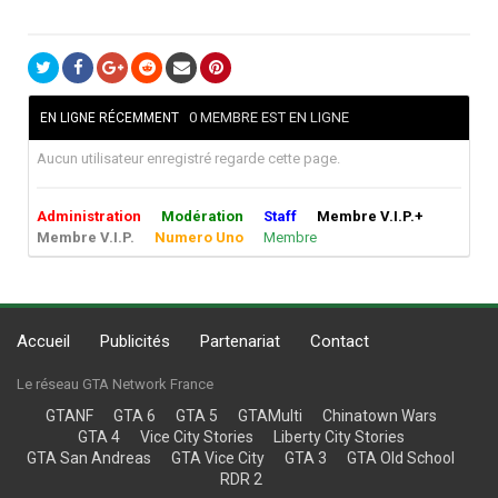
0 MEMBRE EST EN LIGNE
EN LIGNE RÉCEMMENT
Aucun utilisateur enregistré regarde cette page.
Administration
Modération
Staff
Membre V.I.P.+
Membre V.I.P.
Numero Uno
Membre
Accueil
Publicités
Partenariat
Contact
Le réseau GTA Network France
GTANF
GTA 6
GTA 5
GTAMulti
Chinatown Wars
GTA 4
Vice City Stories
Liberty City Stories
GTA San Andreas
GTA Vice City
GTA 3
GTA Old School
RDR 2