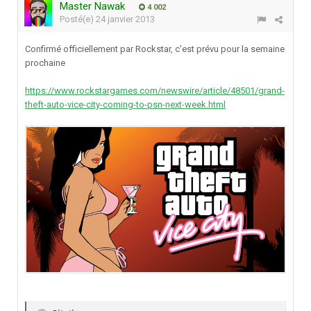
Master Nawak
4 002
Posté(e)
24 janvier 2013
Confirmé officiellement par Rockstar, c'est prévu pour la semaine
prochaine
https://www.rockstargames.com/newswire/article/48501/grand-
theft-auto-vice-city-coming-to-psn-next-week.html