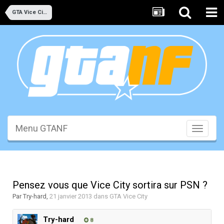
GTA Vice City
Menu GTANF
Toggle
navigati
Pensez vous que Vice City sortira sur PSN ?
Par
Try-hard
,
21 janvier 2013
dans
GTA Vice City
Try-hard
8