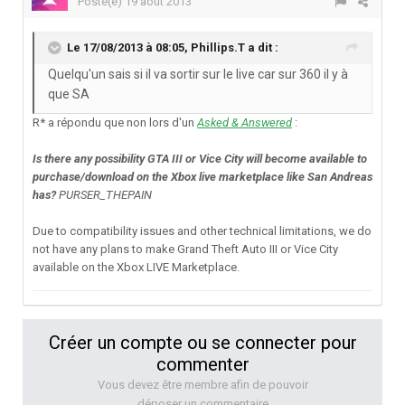
Posté(e)
19 août 2013
Le 17/08/2013 à 08:05, Phillips.T a dit :
Quelqu'un sais si il va sortir sur le live car sur 360 il y à
que SA
R* a répondu que non lors d'un
Asked & Answered
:
Is there any possibility GTA III or Vice City will become available to
purchase/download on the Xbox live marketplace like San Andreas
has?
PURSER_THEPAIN
Due to compatibility issues and other technical limitations, we do
not have any plans to make Grand Theft Auto III or Vice City
available on the Xbox LIVE Marketplace.
Créer un compte ou se connecter pour
commenter
Vous devez être membre afin de pouvoir
déposer un commentaire