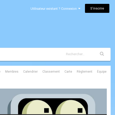
S’inscrire
Utilisateur existant ? Connexion
é
Membres
Calendrier
Classement
Carte
Règlement
Équipe