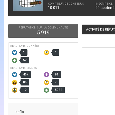
COMPTEUR DE CONTENUS
INSCRIPTION
10 011
20 septemb
RÉPUTATION SUR LA COMMUNAUTÉ
ACTIVITÉ DE RÉPU
5 919
RÉACTIONS DONNÉES
1
1
52
RÉACTIONS REÇUES
467
91
86
7
12
5234
Profils