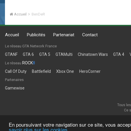
Accueil
BenDeR
Accueil
Publicités
Partenariat
Contact
Le réseau GTA Network France
GTANF
GTA 6
GTA 5
GTAMulti
Chinatown Wars
GTA 4
ROCK
8
Le réseau
Call Of Duty
Battlefield
Xbox One
HeroCorner
Partenaires
Gamewise
Tous les
Ce s
En poursuivant votre navigation sur ce site, vous accep
savoir plus sur les cookies