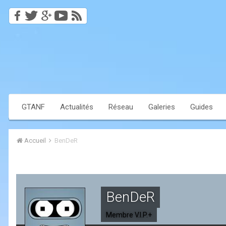
GTANF
Actualités
Réseau
Galeries
Guides
Accueil
BenDeR
BenDeR
Membre V.I.P.+