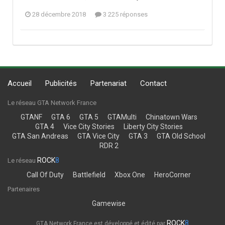
28 décembre 2018
3 225 réponses
Accueil
Publicités
Partenariat
Contact
Le réseau GTA Network France
GTANF
GTA 6
GTA 5
GTAMulti
Chinatown Wars
GTA 4
Vice City Stories
Liberty City Stories
GTA San Andreas
GTA Vice City
GTA 3
GTA Old School
RDR 2
ROCK
8
Le réseau
Call Of Duty
Battlefield
Xbox One
HeroCorner
Partenaires
Gamewise
ROCK
8
GTA Network France est développé et édité par