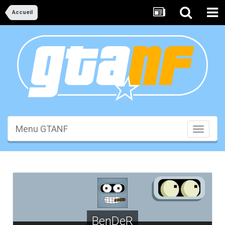
Accueil
Menu GTANF
Toggle
navigati
BenDeR