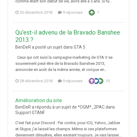
comme étant son début de vie, alors elle a 5 ans. Si tu...
30 décembre 2018
9 réponses
1
Qu'est-il advenu de la Bravado Banshee
2013 ?
BenDeR a posté un sujet dans
GTA 5
Ceux qui ont suivi la campagne marketing de GTA V se
souviennent peut-être de la Bravado Banshee 2013,
annoncée en août de la même année, et conçue en...
28 décembre 2018
9 réponses
10
Amélioration du site
BenDeR a répondu à un sujet de *OGM*_2PAC dans
Support GTANF
C'est fait pour Discord : Par contre, pour ICQ, Yahoo, Jabber
et Skype, j'ai laissé les champs. Même si ces plateformes
deviennent désuètes, elles existent toujours. Je vais laisser...