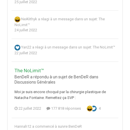
25 juillet 2022
NeAlithyk
a réagi à un message dans un sujet:
The
NoLimit™
24 juillet 2022
Yan22
a réagi à un message dans un sujet:
The NoLimit™
22 juillet 2022
The NoLimit™
BenDeR a répondu à un sujet de BenDeR dans
Discussions Générales
Moi je suis encore choqué par la chirurgie plastique de
Natacha Fontaine. Remettez ça SVP :
22 juillet 2022
177 818 réponses
4
Hannah12
a commencé à suivre
BenDeR