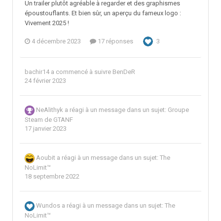
Un trailer plutôt agréable à regarder et des graphismes
époustouflants. Et bien sûr, un aperçu du fameux logo :
Vivement 2025 !
4 décembre 2023
17 réponses
3
bachir14
a commencé à suivre
BenDeR
24 février 2023
NeAlithyk
a réagi à un message dans un sujet:
Groupe
Steam de GTANF
17 janvier 2023
Aoubit
a réagi à un message dans un sujet:
The
NoLimit™
18 septembre 2022
Wundos
a réagi à un message dans un sujet:
The
NoLimit™