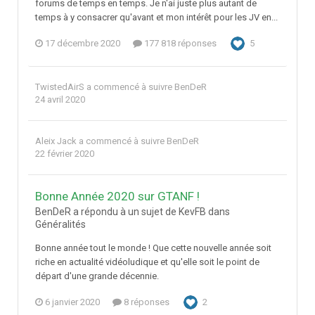
forums de temps en temps. Je n'ai juste plus autant de
temps à y consacrer qu'avant et mon intérêt pour les JV en...
17 décembre 2020
177 818 réponses
5
TwistedAirS
a commencé à suivre
BenDeR
24 avril 2020
Aleix Jack
a commencé à suivre
BenDeR
22 février 2020
Bonne Année 2020 sur GTANF !
BenDeR a répondu à un sujet de KevFB dans
Généralités
Bonne année tout le monde ! Que cette nouvelle année soit
riche en actualité vidéoludique et qu'elle soit le point de
départ d'une grande décennie.
6 janvier 2020
8 réponses
2