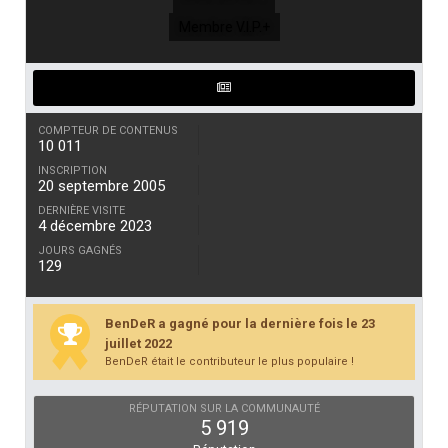
Membre V.I.P.+
COMPTEUR DE CONTENUS
10 011
INSCRIPTION
20 septembre 2005
DERNIÈRE VISITE
4 décembre 2023
JOURS GAGNÉS
129
BenDeR a gagné pour la dernière fois le 23
juillet 2022
BenDeR était le contributeur le plus populaire !
RÉPUTATION SUR LA COMMUNAUTÉ
5 919