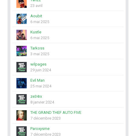
23 avril
Aoubit
6 mai 2025
Kustle
6 mai 2025
Tarkoss
3 mai 2025
wilpages
29 juin 2024
Evil Man
25 mai 2024
ze34rx
8 janvier 2024
THE GRAND THEF AUTO FIVE
7 décembre 2023
Paroxysme
7 décembre 2023