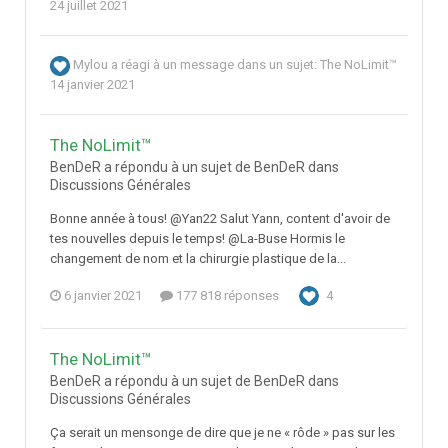
24 juillet 2021
Mylou
a réagi à un message dans un sujet:
The NoLimit™
14 janvier 2021
The NoLimit™
BenDeR a répondu à un sujet de BenDeR dans
Discussions Générales
Bonne année à tous! @Yan22 Salut Yann, content d'avoir de
tes nouvelles depuis le temps! @La-Buse Hormis le
changement de nom et la chirurgie plastique de la...
6 janvier 2021
177 818 réponses
4
The NoLimit™
BenDeR a répondu à un sujet de BenDeR dans
Discussions Générales
Ça serait un mensonge de dire que je ne « rôde » pas sur les