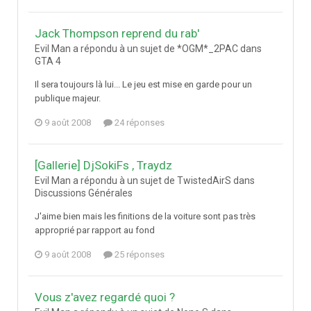
Jack Thompson reprend du rab'
Evil Man a répondu à un sujet de *OGM*_2PAC dans
GTA 4
Il sera toujours là lui... Le jeu est mise en garde pour un
publique majeur.
9 août 2008
24 réponses
[Gallerie] DjSokiFs , Traydz
Evil Man a répondu à un sujet de TwistedAirS dans
Discussions Générales
J'aime bien mais les finitions de la voiture sont pas très
approprié par rapport au fond
9 août 2008
25 réponses
Vous z'avez regardé quoi ?