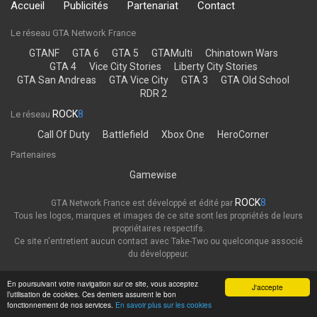
Accueil
Publicités
Partenariat
Contact
Le réseau GTA Network France
GTANF
GTA 6
GTA 5
GTAMulti
Chinatown Wars
GTA 4
Vice City Stories
Liberty City Stories
GTA San Andreas
GTA Vice City
GTA 3
GTA Old School
RDR 2
ROCK
8
Le réseau
Call Of Duty
Battlefield
Xbox One
HeroCorner
Partenaires
Gamewise
ROCK
8
GTA Network France est développé et édité par
Tous les logos, marques et images de ce site sont les propriétés de leurs
propriétaires respectifs.
Ce site n'entretient aucun contact avec Take-Two ou quelconque associé
du développeur.
Thème
Politique de confidentialité
En poursuivant votre navigation sur ce site, vous acceptez
J'accepte
l’utilisation de cookies. Ces derniers assurent le bon
GTA Network France
fonctionnement de nos services.
En savoir plus sur les cookies
Powered by Invision Community