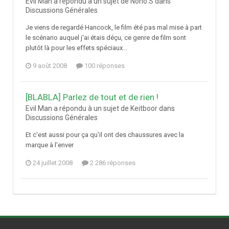
Evil Man a répondu à un sujet de Nono.S dans
Discussions Générales
Je viens de regardé Hancock, le film été pas mal mise à part
le scénario auquel j'ai étais déçu, ce genre de film sont
plutôt là pour les effets spéciaux...
9 août 2008
100 réponses
[BLABLA] Parlez de tout et de rien !
Evil Man a répondu à un sujet de Keitboor dans
Discussions Générales
Et c'est aussi pour ça qu'il ont des chaussures avec la
marque à l'enver
24 juillet 2008
2 286 réponses