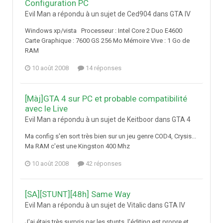
Configuration PC
Evil Man a répondu à un sujet de Ced904 dans
GTA IV
Windows xp/vista Processeur : Intel Core 2 Duo E4600
Carte Graphique : 7600 GS 256 Mo Mémoire Vive : 1 Go de
RAM
10 août 2008
14 réponses
[Màj]GTA 4 sur PC et probable compatibilité
avec le Live
Evil Man a répondu à un sujet de Keitboor dans
GTA 4
Ma config s'en sort très bien sur un jeu genre COD4, Crysis...
Ma RAM c'est une Kingston 400 Mhz
10 août 2008
42 réponses
[SA][STUNT][48h] Same Way
Evil Man a répondu à un sujet de Vitalic dans
GTA IV
J'ai étais très surpris par les stunts, l'éditing est propre et