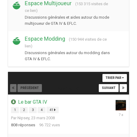
Espace Multijoueur
(153 315 visites de
ce lien)
Discussions générales et aides autour du mode
multijoueur de GTA IV & EFLC.
Espace Modding
(150 944 visites de ce
lien)
Discussions générales autour du modding dans
GTA IV & EFLC.
TRIER PAR
PRÉCÉDENT
SUIVANT
Page 1 sur 70
Le bar GTA IV
1
2
3
4
41
29
Par
Nipsey
,
23 mars 2008
avril
2019
808
réponses
96 722
vues