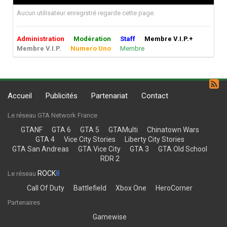
Aucun utilisateur enregistré regarde cette page.
Administration
Modération
Staff
Membre V.I.P.+
Membre V.I.P.
Numero Uno
Membre
Accueil
Publicités
Partenariat
Contact
Le réseau GTA Network France
GTANF
GTA 6
GTA 5
GTAMulti
Chinatown Wars
GTA 4
Vice City Stories
Liberty City Stories
GTA San Andreas
GTA Vice City
GTA 3
GTA Old School
RDR 2
ROCK
8
Le réseau
Call Of Duty
Battlefield
Xbox One
HeroCorner
Partenaires
Gamewise