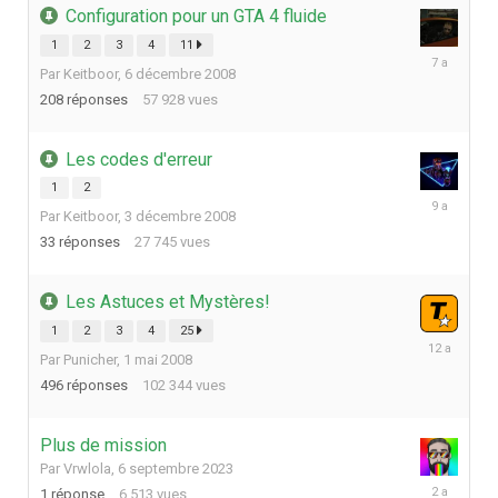
Configuration pour un GTA 4 fluide
1
2
3
4
11
24
Par
Keitboor
,
6 décembre 2008
avril
2019
208
réponses
57 928
vues
Les codes d'erreur
1
2
27
Par
Keitboor
,
3 décembre 2008
juin
2017
33
réponses
27 745
vues
Les Astuces et Mystères!
1
2
3
4
25
12
Par
Punicher
,
1 mai 2008
mai
2014
496
réponses
102 344
vues
Plus de mission
Par
Vrwlola
,
6 septembre 2023
6
1
réponse
6 513
vues