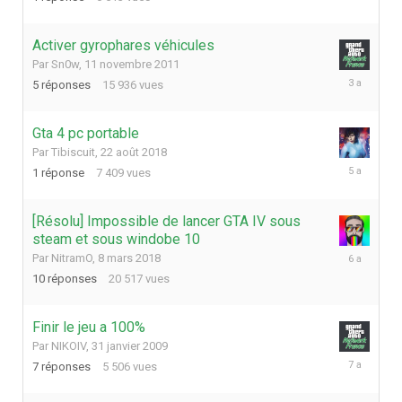
septembre
2023
Activer gyrophares véhicules
Par
Sn0w
,
11 novembre 2011
11
5
réponses
15 936
vues
avril
2023
Gta 4 pc portable
Par
Tibiscuit
,
22 août 2018
8
1
réponse
7 409
vues
mai
2021
[Résolu] Impossible de lancer GTA IV sous
steam et sous windobe 10
2
Par
NitramO
,
8 mars 2018
septembre
10
réponses
20 517
vues
2019
Finir le jeu a 100%
Par
NIKOIV
,
31 janvier 2009
18
7
réponses
5 506
vues
mars
2019