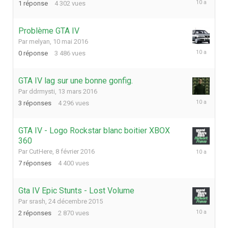
1
réponse
4 302
vues
mai
2016
Problème GTA IV
Par
melyan
,
10 mai 2016
10
0
réponse
3 486
vues
mai
2016
GTA IV lag sur une bonne gonfig.
Par
ddrmysti
,
13 mars 2016
13
3
réponses
4 296
vues
mars
2016
GTA IV - Logo Rockstar blanc boitier XBOX
360
20
Par
CutHere
,
8 février 2016
février
7
réponses
4 400
vues
2016
Gta IV Epic Stunts - Lost Volume
Par
srash
,
24 décembre 2015
28
2
réponses
2 870
vues
décembre
2015