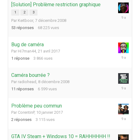
[Solution] Problème restriction graphique
1
2
3
20
Par
Keitboor
,
7 décembre 2008
mai
2017
53
réponses
68 225
vues
Bug de caméra
Par
Hi7man44
,
21 avril 2017
21
1
réponse
3 866
vues
avril
2017
Caméra bourrée ?
Par
radiohead
,
8 décembre 2008
21
11
réponses
6 599
vues
février
2017
Problème peu commun
Par
CorentinP
,
10 janvier 2017
19
2
réponses
3 115
vues
janvier
2017
GTA IV Steam + Windows 10 = RAHHHHHH !!