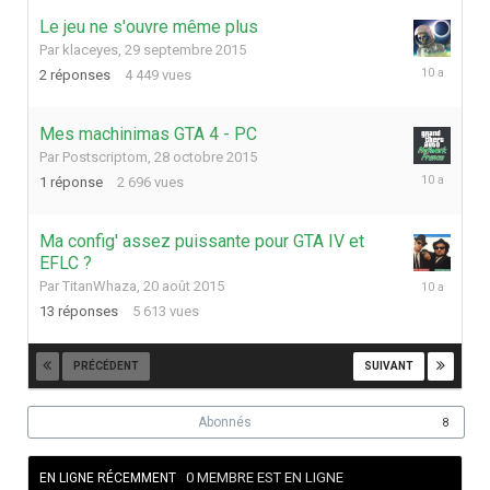
Le jeu ne s'ouvre même plus
Par
klaceyes
,
29 septembre 2015
30
2
réponses
4 449
vues
octobre
2015
Mes machinimas GTA 4 - PC
Par
Postscriptom
,
28 octobre 2015
30
1
réponse
2 696
vues
octobre
2015
Ma config' assez puissante pour GTA IV et
EFLC ?
17
Par
TitanWhaza
,
20 août 2015
septembre
13
réponses
5 613
vues
2015
PRÉCÉDENT
SUIVANT
Page 1 sur 70
Abonnés
8
0 MEMBRE EST EN LIGNE
EN LIGNE RÉCEMMENT