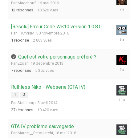
Par
Macchouf
,
16 mai 2016
19
12
réponses
10 526
vues
décembre
2016
[Résolu] Erreur Code WS10 version 1.0.8.0
Par
FRChrisM
,
30 novembre 2016
1
1
réponse
2 883
vues
décembre
2016
Quel est votre personnage préféré ?
Par
Ezoah
,
19 décembre 2013
27
7
réponses
5 352
vues
septembre
2016
Ruthless Niko - Webserie (GTA IV)
1
2
26
Par
Stahlicorp
,
3 avril 2014
mai
2016
27
réponses
10 420
vues
GTA IV problème sauvegarde
Par
Marcel__Patoulatchi
,
16 mai 2016
17