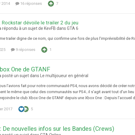
r 2014
16 réponses
7
 Rockstar dévoile le trailer 2 du jeu
 répondu à un sujet de KevFB dans
GTA 6
e trailer digne de ce nom, qui confirme une fois de plus l'imprévisibilité de
025
9 réponses
1
Xbox One de GTANF
 posté un sujet dans
Le multijoueur en général
s l'avions fait pour notre communauté PS4, nous avons décidé de créer notre
nt le même que celui des communautés sur PS4 ; il s'agit avant tout d'un lieu
ejoindre le club Xbox One de GTANF depuis une Xbox One : Depuis l'accueil de
ier 2017
5
: De nouvelles infos sur les Bandes (Crews)
 posté un sujet dans
GTA Online