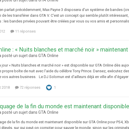
n parlait précédemment, Max Payne 3 disposera d'un système de bandes (crew
 de les transférer dans GTA V. C'est un concept qui semble plutôt intéressant,
: les bandes privées pouvant être créées par vous ou vos amis et personnalisa
012
11 réponses
line : « Nuits blanches et marché noir » maintenant
 posté un sujet dans
GTA Online
 jour « Nuits blanches et marché noir » est disponible sur GTA Online dès auj
e propre boîte de nuit avec l'aide du célèbre Tony Prince. Dansez, exécutez de
 vos autres business. Le DJ Solomun est d'ailleurs déjà en ville afin d'égaye
et 2018
72 réponses
1
quage de la fin du monde est maintenant disponible
 posté un sujet dans
GTA Online
ge de la fin du monde est maintenant disponible sur GTA Online pour PS4, Xb
i élevés, sur qui peut-on compter pour sauver le monde, sinon sur les crimine