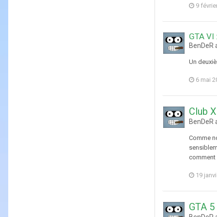
9 févrie
GTA VI :
BenDeR a
Un deuxièm
6 mai 2
Club 
BenDeR a
Comme nou
sensibleme
comment r
19 janv
GTA 5 
BenDeR a