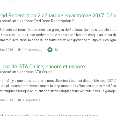
ad Redemption 2 débarque en automne 2017. Découv
 posté un sujet dans
Red Dead Redemption 2
 l'attente est terminée ! Le prochain gros jeu de Rockstar Games s'appellera
t Xbox One. « Red Dead Redemption 2 raconte une histoire épique au coeur de
mmersif, sera aussi la base d'une toute nouvelle expérience multijoueur en ligne
bre 2016
144 réponses
12
 jour de GTA Online, encore et encore
 posté un sujet dans
GTA Online
oncé il y a quelques jours, une nouvelle mise à jour est disponible pour GTA O
n de plusieurs problèmes causant la disparition des véhicules ou des modific
st remplacé lorsque le joueur choisit de remplacer un véhicule dans un garage 
bre 2013
88 réponses