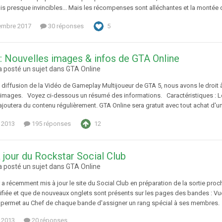
s presque invincibles... Mais les récompenses sont alléchantes et la montée d'
embre 2017
30 réponses
5
: Nouvelles images & infos de GTA Online
 posté un sujet dans
GTA Online
 diffusion de la Vidéo de Gameplay Multijoueur de GTA 5, nous avons le droit 
 images. Voyez ci-dessous un résumé des informations. Caractéristiques : L
joutera du contenu régulièrement. GTA Online sera gratuit avec tout achat d'un
 2013
195 réponses
12
 jour du Rockstar Social Club
 posté un sujet dans
GTA Online
a récemment mis à jour le site du Social Club en préparation de la sortie pr
ifiée et que de nouveaux onglets sont présents sur les pages des bandes : 
e permet au Chef de chaque bande d'assigner un rang spécial à ses membres. 
 2013
20 réponses