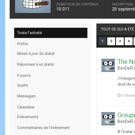
COMPTEUR DE CONTENUS
INSCRIPTION
10 011
20 septemb
TOUT CE QUI A ÉT
Toute l’activité
1
2
3
4
Profils
Mises à jour du statut
The N
Réponses à un statut
BenDeR a
Forums
J'inaugure
droit de 
Sujets
5 févrie
Messages
Calendrier
Group
Évènements
BenDeR a
Commentaires de l’évènement
À l'insta