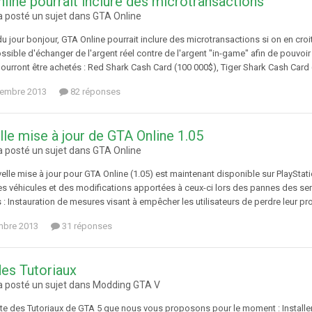
line pourrait inclure des microtransactions
 posté un sujet dans
GTA Online
jour bonjour, GTA Online pourrait inclure des microtransactions si on en croit
possible d'échanger de l'argent réel contre de l'argent "in-game" afin de pouvo
ourront être achetés : Red Shark Cash Card (100 000$), Tiger Shark Cash Card 
tembre 2013
82 réponses
le mise à jour de GTA Online 1.05
 posté un sujet dans
GTA Online
le mise à jour pour GTA Online (1.05) est maintenant disponible sur PlayStati
des véhicules et des modifications apportées à ceux-ci lors des pannes des se
: Instauration de mesures visant à empêcher les utilisateurs de perdre leur pro
mbre 2013
31 réponses
des Tutoriaux
 posté un sujet dans
Modding GTA V
iste des Tutoriaux de GTA 5 que nous vous proposons pour le moment : Installe