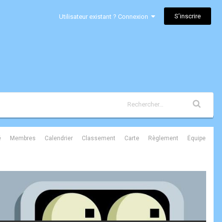
S’inscrire
Utilisateur existant ? Connexion
é
Membres
Calendrier
Classement
Carte
Règlement
Équipe