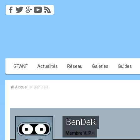
GTANF
Actualités
Réseau
Galeries
Guides
Accueil
BenDeR
BenDeR
Membre V.I.P.+