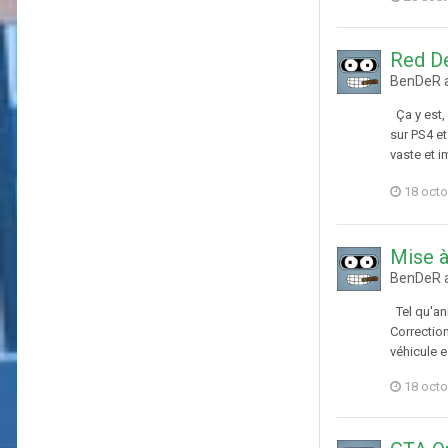
Red De
BenDeR a
Ça y est,
sur PS4 e
vaste et i
18 octo
Mise à
BenDeR a
Tel qu'ann
Correctio
véhicule e
18 octo