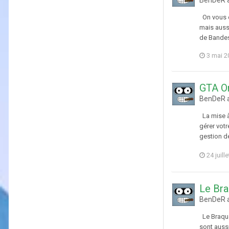
On vous e
mais aussi
de Bandes 
3 mai 2
GTA On
BenDeR a
La mise à
gérer votr
gestion de
24 juill
Le Bra
BenDeR a
Le Braqua
sont auss