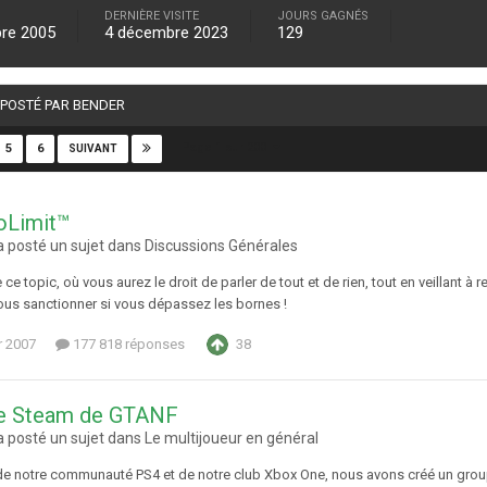
DERNIÈRE VISITE
JOURS GAGNÉS
re 2005
4 décembre 2023
129
É POSTÉ PAR BENDER
Page 1 sur 200
5
6
SUIVANT
oLimit™
 posté un sujet dans
Discussions Générales
 ce topic, où vous aurez le droit de parler de tout et de rien, tout en veillant
vous sanctionner si vous dépassez les bornes !
r 2007
177 818 réponses
38
e Steam de GTANF
 posté un sujet dans
Le multijoueur en général
r de notre communauté PS4 et de notre club Xbox One, nous avons créé un grou