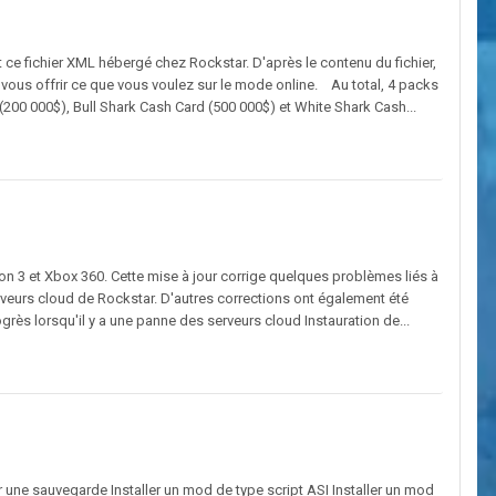
 ce fichier XML hébergé chez Rockstar. D'après le contenu du fichier,
ir vous offrir ce que vous voulez sur le mode online. Au total, 4 packs
(200 000$), Bull Shark Cash Card (500 000$) et White Shark Cash...
on 3 et Xbox 360. Cette mise à jour corrige quelques problèmes liés à
rveurs cloud de Rockstar. D'autres corrections ont également été
grès lorsqu'il y a une panne des serveurs cloud Instauration de...
r une sauvegarde Installer un mod de type script ASI Installer un mod