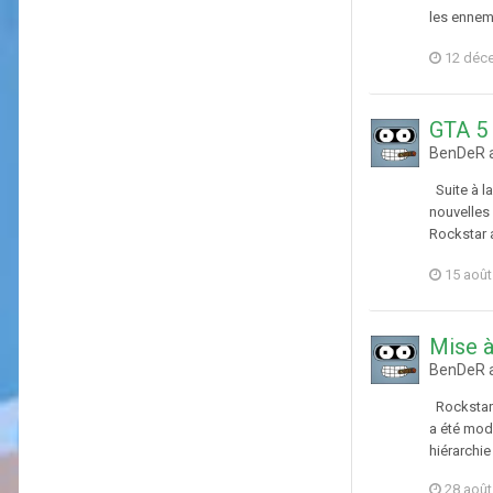
les ennemi
12 déc
GTA 5 
BenDeR a
Suite à la
nouvelles
Rockstar a
15 août
Mise à
BenDeR a
Rockstar 
a été mod
hiérarchi
28 août