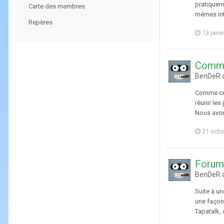
pratiqueme
Carte des membres
mêmes inté
Repères
13 janv
Commu
BenDeR a
Comme cer
réunir les
Nous avon
21 octo
Forum
BenDeR a
Suite à u
une façon 
Tapatalk, 