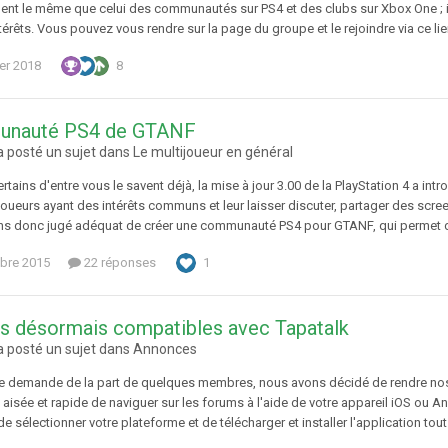
nt le même que celui des communautés sur PS4 et des clubs sur Xbox One ; il s
rêts. Vous pouvez vous rendre sur la page du groupe et le rejoindre via ce lien
ier 2018
8
nauté PS4 de GTANF
 posté un sujet dans
Le multijoueur en général
tains d'entre vous le savent déjà, la mise à jour 3.00 de la PlayStation 4 a 
 joueurs ayant des intérêts communs et leur laisser discuter, partager des scre
s donc jugé adéquat de créer une communauté PS4 pour GTANF, qui permet de 
bre 2015
22 réponses
1
s désormais compatibles avec Tapatalk
 posté un sujet dans
Annonces
ne demande de la part de quelques membres, nous avons décidé de rendre nos 
aisée et rapide de naviguer sur les forums à l'aide de votre appareil iOS ou Andr
de sélectionner votre plateforme et de télécharger et installer l'application tout à