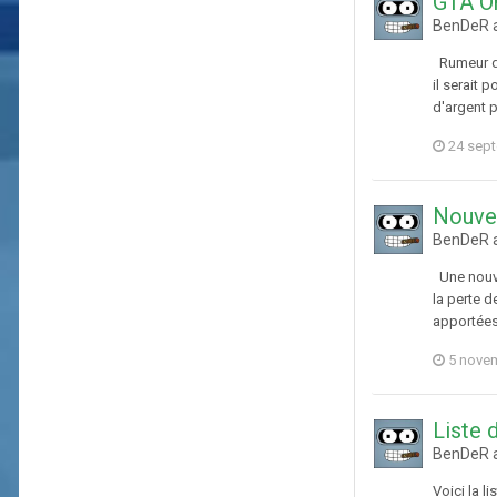
GTA On
BenDeR a
Rumeur du 
il serait 
d'argent p
24 sep
Nouvel
BenDeR a
Une nouvel
la perte 
apportées 
5 nove
Liste 
BenDeR a
Voici la l