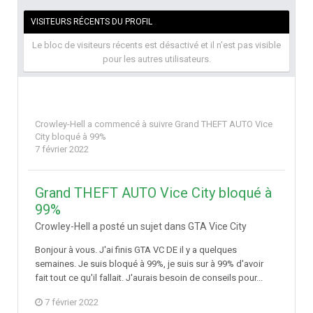
VISITEURS RÉCENTS DU PROFIL
Le bloc de visiteurs récents est désactivé et il n’est pas visible
pour les autres utilisateurs.
Crowley-Hell
a commencé à suivre
Grand THEFT AUTO Vice
City bloqué à 99%
7 février 2022
Grand THEFT AUTO Vice City bloqué à
99%
Crowley-Hell a posté un sujet dans
GTA Vice City
Bonjour à vous. J'ai finis GTA VC DE il y a quelques
semaines. Je suis bloqué à 99%, je suis sur à 99% d'avoir
fait tout ce qu'il fallait. J'aurais besoin de conseils pour...
7 février 2022