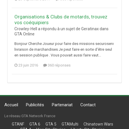
Organisations & Clubs de motards, trouvez
vos coéquipiers
Crowley-Hell a répondu à un sujet de Geratinax dans
GTA Online
Bonjour Cherche Joueur pour faire des missions securoserv
livraison de marchandises Je peut faire en sorte d'être seul
en session publique . Vous pouvait aussi faire vaut...
23 juin 2016
360 réponses
Accueil
Publicités
Partenariat
Contact
Le réseau GTA Network France
GTANF
GTA 6
GTA 5
GTAMulti
Chinatown Wars