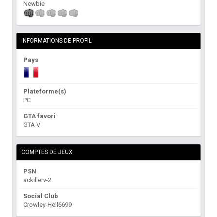
Newbie
INFORMATIONS DE PROFIL
Pays
Plateforme(s)
PC
GTA favori
GTA V
COMPTES DE JEUX
PSN
ackillerv-2
Social Club
Crowley-Hell6699