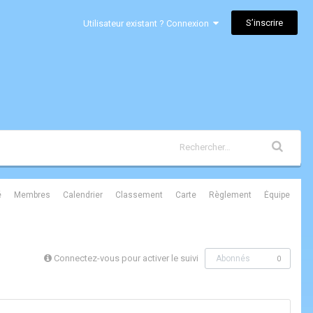
S’inscrire
Utilisateur existant ? Connexion
é
Membres
Calendrier
Classement
Carte
Règlement
Équipe
Connectez-vous pour activer le suivi
Abonnés
0