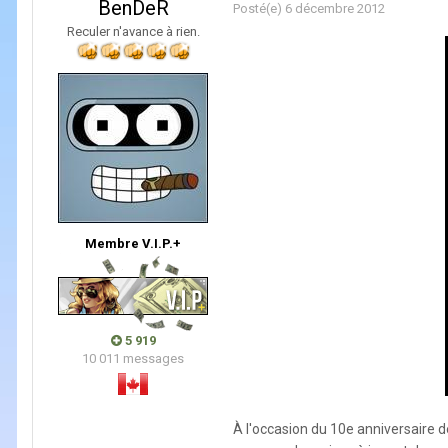
BenDeR
Posté(e)
6 décembre 2012
Reculer n'avance à rien.
Membre V.I.P.+
5 919
10 011 messages
À l'occasion du 10e anniversaire 