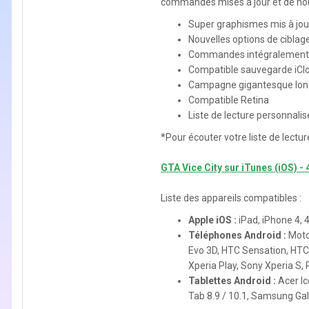
commandes mises à jour et de nouv
Super graphismes mis à jou
Nouvelles options de ciblage
Commandes intégralement 
Compatible sauvegarde iCl
Campagne gigantesque long
Compatible Retina
Liste de lecture personnali
*Pour écouter votre liste de lectu
GTA Vice City sur iTunes (iOS) - 
Liste des appareils compatibles :
Apple iOS :
iPad, iPhone 4, 
Téléphones Android :
Moto
Evo 3D, HTC Sensation, HTC
Xperia Play, Sony Xperia S
Tablettes Android :
Acer Ic
Tab 8.9 / 10.1, Samsung Gal