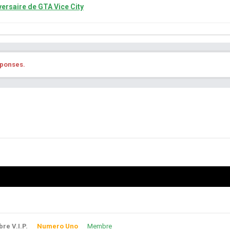
iversaire de GTA Vice City
éponses.
e V.I.P.
Numero Uno
Membre