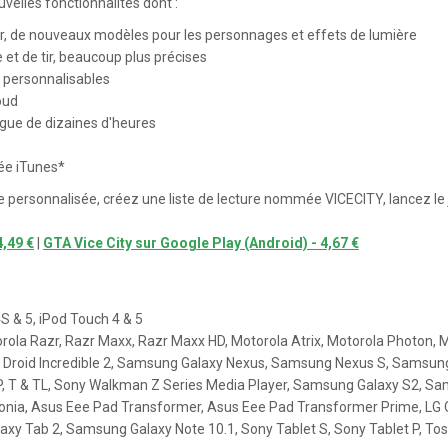
elles fonctionnalités dont :
r, de nouveaux modèles pour les personnages et effets de lumière
 et de tir, beaucoup plus précises
personnalisables
oud
ue de dizaines d'heures
sée iTunes*
re personnalisée, créez une liste de lecture nommée VICECITY, lancez le 
4,49 €
|
GTA Vice City sur Google Play (Android) - 4,67 €
4S & 5, iPod Touch 4 & 5
rola Razr, Razr Maxx, Razr Maxx HD, Motorola Atrix, Motorola Photon, 
 Droid Incredible 2, Samsung Galaxy Nexus, Samsung Nexus S, Samsun
, P, T & TL, Sony Walkman Z Series Media Player, Samsung Galaxy S2, S
onia, Asus Eee Pad Transformer, Asus Eee Pad Transformer Prime, LG
axy Tab 2, Samsung Galaxy Note 10.1, Sony Tablet S, Sony Tablet P, Tos