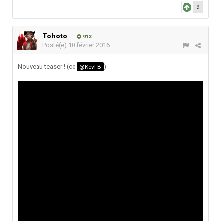
9
Tohoto
913
Posté(e)
10 février 2016
Nouveau teaser ! (cc
)
@KevFB