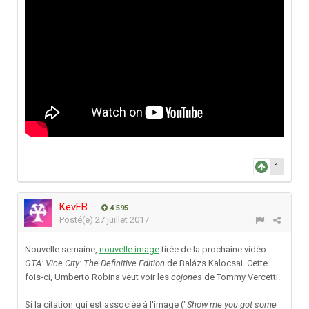
1
KevFB
4 595
Posté(e)
27 juillet 2017
Nouvelle semaine,
nouvelle image
tirée de la prochaine vidéo
GTA: Vice City: The Definitive Edition
de Balázs Kalocsai. Cette
fois-ci, Umberto Robina veut voir les
cojones
de Tommy Vercetti.
Si la citation qui est associée à l'image ("
Show me you got some