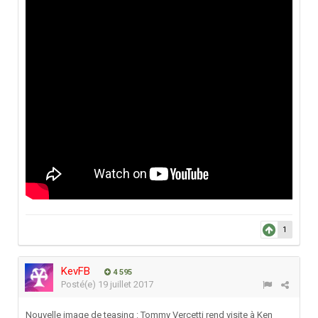
1
KevFB
4 595
Posté(e)
19 juillet 2017
Nouvelle image de teasing : Tommy Vercetti rend visite à Ken