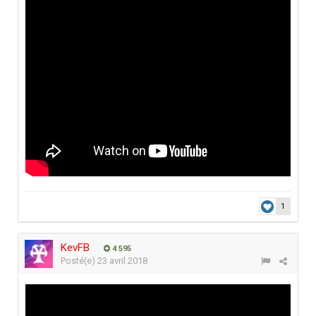
1
KevFB
4 595
Posté(e)
23 avril 2018