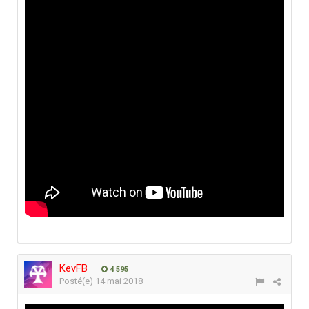
KevFB
4 595
Posté(e)
14 mai 2018