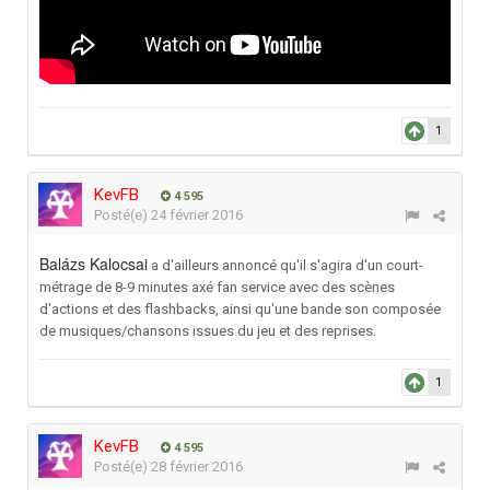
1
KevFB
4 595
Posté(e)
24 février 2016
Balázs Kalocsai
a d'ailleurs annoncé qu'il s'agira d'un court-
métrage de 8-9 minutes axé fan service avec des scènes
d'actions et des flashbacks, ainsi qu'une bande son composée
de musiques/chansons issues du jeu et des reprises.
1
KevFB
4 595
Posté(e)
28 février 2016