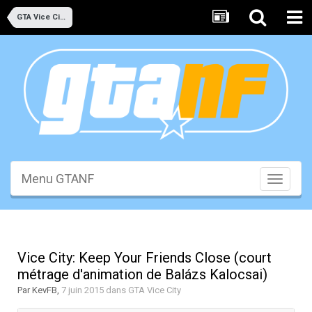
GTA Vice City
Menu GTANF
Toggle
navigati
Vice City: Keep Your Friends Close (court
métrage d'animation de Balázs Kalocsai)
Par
KevFB
,
7 juin 2015
dans
GTA Vice City