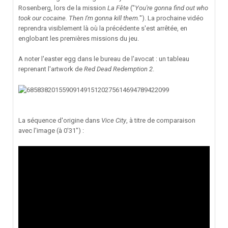
Rosenberg, lors de la mission
La Fête
("
You're gonna find out who
took our cocaine. Then I'm gonna kill them.
"). La prochaine vidéo
reprendra visiblement là où la précédente s'est arrêtée, en
englobant les premières missions du jeu.
A noter l'easter egg dans le bureau de l'avocat : un tableau
reprenant l'artwork de
Red Dead Redemption 2
.
La séquence d'origine dans
Vice City
, à titre de comparaison
avec l'image (à 0'31") :