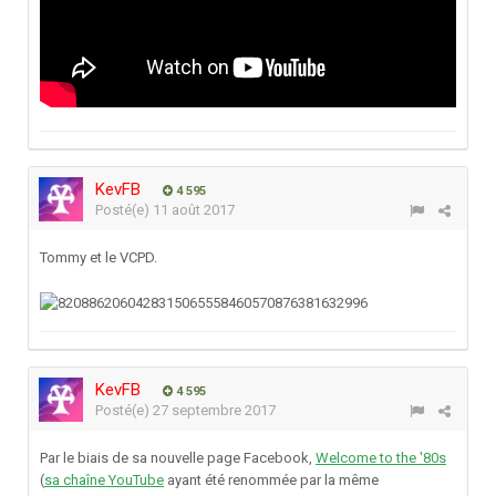
KevFB
4 595
Posté(e)
11 août 2017
Tommy et le VCPD.
KevFB
4 595
Posté(e)
27 septembre 2017
Par le biais de sa nouvelle page Facebook,
Welcome to the '80s
(
sa chaîne YouTube
ayant été renommée par la même