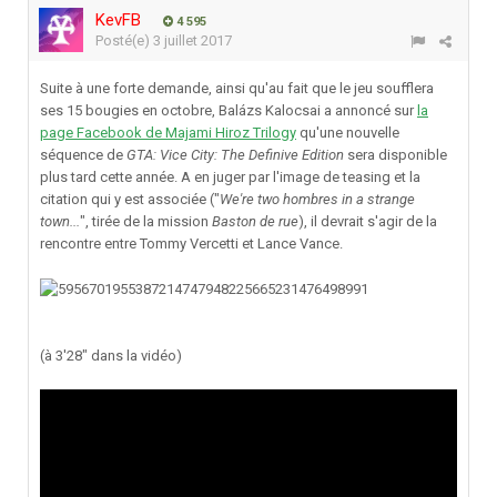
KevFB
4 595
Posté(e)
3 juillet 2017
Suite à une forte demande, ainsi qu'au fait que le jeu soufflera
ses 15 bougies en octobre, Balázs Kalocsai a annoncé sur
la
page Facebook de Majami Hiroz Trilogy
qu'une nouvelle
séquence de
GTA: Vice City: The Definive Edition
sera disponible
plus tard cette année. A en juger par l'image de teasing et la
citation qui y est associée ("
We're two hombres in a strange
town...
",
tirée de la mission
Baston de rue
), il devrait s'agir de la
rencontre entre Tommy Vercetti et Lance Vance.
(à 3'28" dans la vidéo)