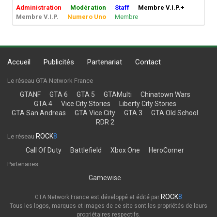
Administration
Modération
Staff
Membre V.I.P.+
Membre V.I.P.
Numero Uno
Membre
Accueil
Publicités
Partenariat
Contact
Le réseau GTA Network France
GTANF
GTA 6
GTA 5
GTAMulti
Chinatown Wars
GTA 4
Vice City Stories
Liberty City Stories
GTA San Andreas
GTA Vice City
GTA 3
GTA Old School
RDR 2
ROCK
8
Le réseau
Call Of Duty
Battlefield
Xbox One
HeroCorner
Partenaires
Gamewise
ROCK
8
GTA Network France est développé et édité par
Tous les logos, marques et images de ce site sont les propriétés de leurs
propriétaires respectifs.