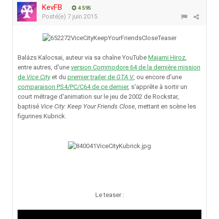
KevFB
4 595
Posté(e)
7 juin 2015
Balázs Kalocsai, auteur via sa chaîne YouTube
Majami Hiroz
,
entre autres, d'une
version Commodore 64 de la dernière mission
de
Vice City
et du
premier trailer de
GTA V
, ou encore d'une
comparaison PS4/PC/C64 de ce dernier
, s'apprête à sortir un
court métrage d'animation sur le jeu de 2002 de Rockstar,
baptisé
Vice City: Keep Your Friends Close
, mettant en scène les
figurines Kubrick.
Le teaser :