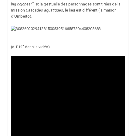
big cojones!
") et la gestuelle des personnages sont tirées de la
mission
Cascades aquatiques
, le lieu est différent (la maison
d'Umberto).
(à 1'12" dans la vidéo)