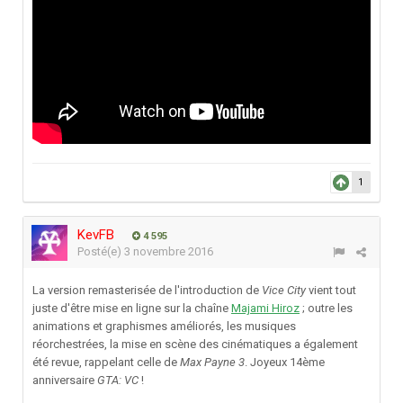
1
KevFB
4 595
Posté(e)
3 novembre 2016
La version remasterisée de l'introduction de
Vice City
vient tout
juste d'être mise en ligne sur la chaîne
Majami Hiroz
; outre les
animations et graphismes améliorés, les musiques
réorchestrées, la mise en scène des cinématiques a également
été revue, rappelant celle de
Max Payne 3
. Joyeux 14ème
anniversaire
GTA: VC
!