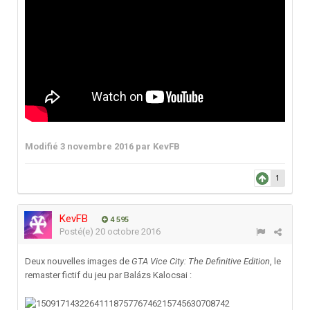
Modifié
3 novembre 2016
par KevFB
1
KevFB
4 595
Posté(e)
20 octobre 2016
Deux nouvelles images de
GTA Vice City: The Definitive Edition
, le
remaster fictif du jeu par Balázs Kalocsai :