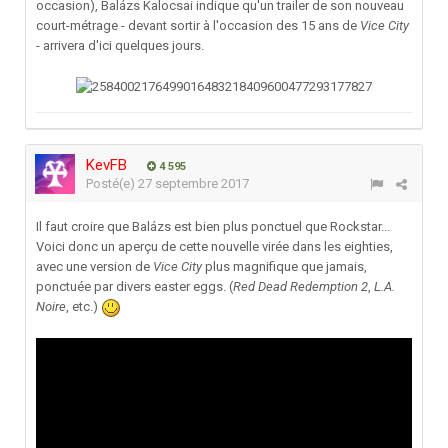
occasion), Balázs Kalocsai indique qu'un trailer de son nouveau
court-métrage - devant sortir à l'occasion des 15 ans de
Vice City
- arrivera d'ici quelques jours.
KevFB
4 595
Posté(e)
27 septembre 2017
Il faut croire que Balázs est bien plus ponctuel que Rockstar...
Voici donc un aperçu de cette nouvelle virée dans les eighties,
avec une version de
Vice City
plus magnifique que jamais,
ponctuée par divers easter eggs. (
Red Dead Redemption 2
,
L.A.
Noire
, etc.)