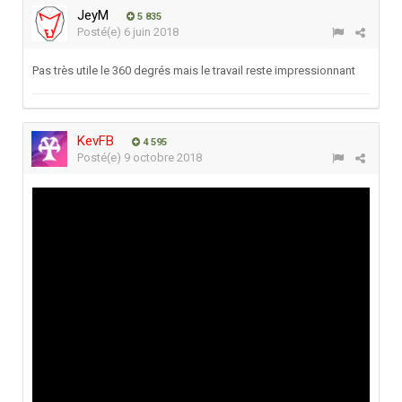
JeyM
5 835
Posté(e)
6 juin 2018
Pas très utile le 360 degrés mais le travail reste impressionnant
KevFB
4 595
Posté(e)
9 octobre 2018