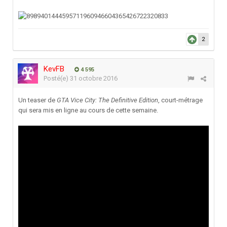
2
KevFB
4 595
Posté(e)
31 octobre 2016
Un teaser de
GTA Vice City: The Definitive Edition
, court-métrage
qui sera mis en ligne au cours de cette semaine.