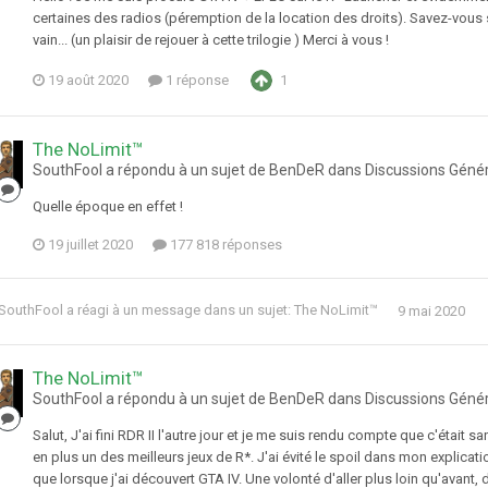
certaines des radios (péremption de la location des droits). Savez-vous si
vain... (un plaisir de rejouer à cette trilogie ) Merci à vous !
19 août 2020
1 réponse
1
The NoLimit™
SouthFool a répondu à un sujet de BenDeR dans
Discussions Géné
Quelle époque en effet !
19 juillet 2020
177 818 réponses
SouthFool
a réagi à un message dans un sujet:
The NoLimit™
9 mai 2020
The NoLimit™
SouthFool a répondu à un sujet de BenDeR dans
Discussions Géné
Salut, J'ai fini RDR II l'autre jour et je me suis rendu compte que c'était
en plus un des meilleurs jeux de R*. J'ai évité le spoil dans mon explicati
que lorsque j'ai découvert GTA IV. Une volonté d'aller plus loin qu'avant,