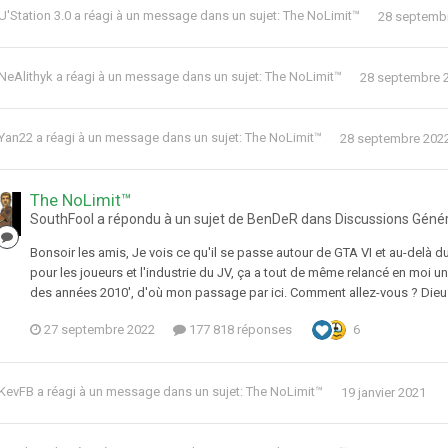
U'Station 3.0
a réagi à un message dans un sujet:
The NoLimit™
28 septemb
NeAlithyk
a réagi à un message dans un sujet:
The NoLimit™
28 septembre 
Yan22
a réagi à un message dans un sujet:
The NoLimit™
28 septembre 202
The NoLimit™
SouthFool a répondu à un sujet de BenDeR dans
Discussions Géné
Bonsoir les amis, Je vois ce qu'il se passe autour de GTA VI et au-delà 
pour les joueurs et l'industrie du JV, ça a tout de même relancé en moi une
des années 2010', d'où mon passage par ici. Comment allez-vous ? Dieu qu
27 septembre 2022
177 818 réponses
6
KevFB
a réagi à un message dans un sujet:
The NoLimit™
19 janvier 2021