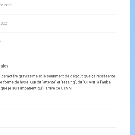
re 2022
2022
2
rales
du caractère gravissime et le sentiment de dégout que ça représente
 forme de hype. Qui dit 'attente' et 'teasing', dit 'GTANF à l'aube
e je suis impatient qu'il arrive ce GTA VI.