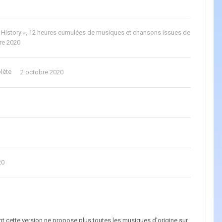
 History », 12 heures cumulées de musiques et chansons issues de
re 2020
lète
2 octobre 2020
20
nt cette version ne propose plus toutes les musiques d'origine sur