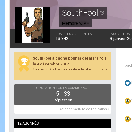
SouthFool
Membre V.I.P.+
COMPTEUR DE CONTENUS
INSCRIPTION
13 842
9 janvier 2
SouthFool a gagné pour la dernière fois
le 4 décembre 2017
bach
SouthFool était le contributeur le plus populaire
!
RÉPUTATION SUR LA COMMUNAUTÉ
5 133
Réputation
Afficher l’activité de réputation
12 ABONNÉS