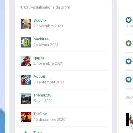
70 035 visualisations du profil
Scoufix
la b
2 novembre 2023
bachir14
24 février 2023
guglix
2 novembre 2021
Aoubit
3 septembre 2021
Themax35
Sou
5 avril 2021
TheDoc
16 décembre 2020
Toxik