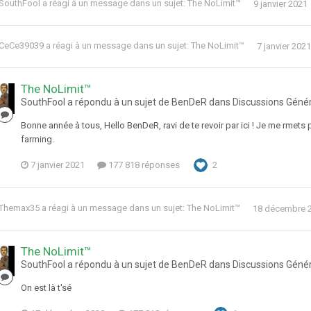
SouthFool
a réagi à un message dans un sujet:
The NoLimit™
9 janvier 2021
CeCe39039
a réagi à un message dans un sujet:
The NoLimit™
7 janvier 2021
The NoLimit™
SouthFool a répondu à un sujet de BenDeR dans
Discussions Géné
Bonne année à tous, Hello BenDeR, ravi de te revoir par ici ! Je me rmets
farming.
7 janvier 2021
177 818 réponses
2
Themax35
a réagi à un message dans un sujet:
The NoLimit™
18 décembre 
The NoLimit™
SouthFool a répondu à un sujet de BenDeR dans
Discussions Géné
On est là t'sé