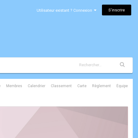
S’inscrire
Utilisateur existant ? Connexion
é
Membres
Calendrier
Classement
Carte
Règlement
Équipe