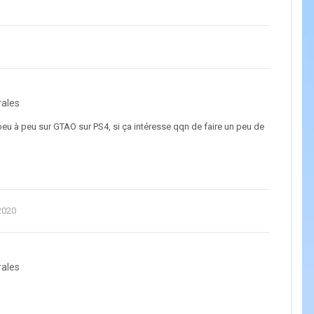
rales
 peu à peu sur GTAO sur PS4, si ça intéresse qqn de faire un peu de
2020
rales