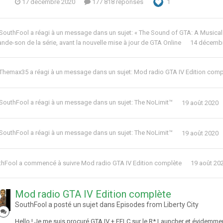
17 décembre 2020
177 818 réponses
1
SouthFool
a réagi à un message dans un sujet:
« The Sound of GTA: A Musical
ande-son de la série, avant la nouvelle mise à jour de GTA Online
14 décemb
Themax35
a réagi à un message dans un sujet:
Mod radio GTA IV Edition comp
SouthFool
a réagi à un message dans un sujet:
The NoLimit™
19 août 2020
SouthFool
a réagi à un message dans un sujet:
The NoLimit™
19 août 2020
thFool
a commencé à suivre
Mod radio GTA IV Edition complète
19 août 20
Mod radio GTA IV Edition complète
SouthFool a posté un sujet dans
Episodes from Liberty City
Hello ! Je me suis procuré GTA IV + EFLC sur le R* Launcher et évidemme