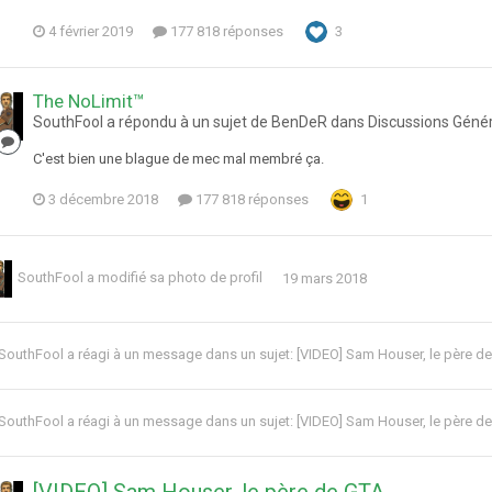
4 février 2019
177 818 réponses
3
The NoLimit™
SouthFool a répondu à un sujet de BenDeR dans
Discussions Géné
C'est bien une blague de mec mal membré ça.
3 décembre 2018
177 818 réponses
1
SouthFool
a modifié sa photo de profil
19 mars 2018
SouthFool
a réagi à un message dans un sujet:
[VIDEO] Sam Houser, le père d
SouthFool
a réagi à un message dans un sujet:
[VIDEO] Sam Houser, le père d