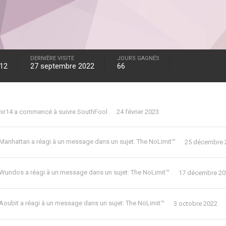
DERNIÈRE VISITE
JOURS GAGNÉS
012
27 septembre 2022
66
ir14
a commencé à suivre
SouthFool
24 février 2023
Manhattan
a réagi à un message dans un sujet:
The NoLimit™
25 décembre 
Wundos
a réagi à un message dans un sujet:
The NoLimit™
17 décembre 20
Aoubit
a réagi à un message dans un sujet:
The NoLimit™
3 octobre 2022