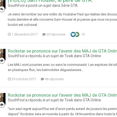
[VIDEO] Sam Houser, le père de GTA.
SouthFool a posté un sujet dans
Série GTA
Je viens de tomber sur une vidéo du Youtuber Paul qui réalise des docus 
toute dernière et elle concerne Sam Houser et je pense que vous ne pouvez
boulot est colossal.
1 décembre 2017
20 réponses
13
Rockstar se prononce sur l'avenir des MAJ de GTA Onli
SouthFool a répondu à un sujet de Toxik dans
GTA Online
Les MAJ sont pourries avec ou sans le communauté. Les espèces de tube
en plastiques fluo, les batmobiles dégueulasses...
29 octobre 2017
46 réponses
Rockstar se prononce sur l'avenir des MAJ de GTA Onli
SouthFool a répondu à un sujet de Toxik dans
GTA Online
"son seul regret aujourd'hui est d'avoir perdu autant de joueurs les premi
depuis" Rockstar sera en tournée à partir du 18 Novembre dans toute la