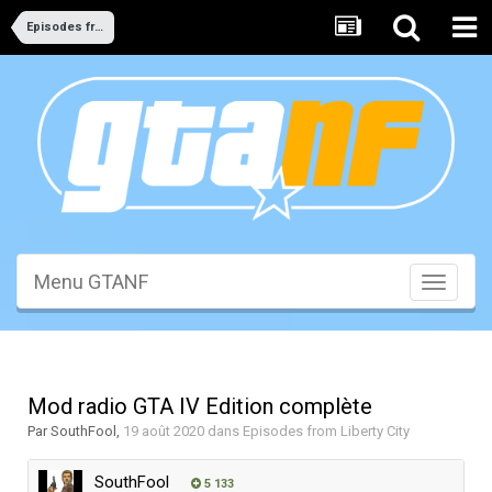
Episodes from Liberty City
Menu GTANF
Toggle
navigati
Mod radio GTA IV Edition complète
Par
SouthFool
,
19 août 2020
dans
Episodes from Liberty City
SouthFool
5 133