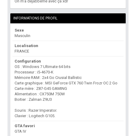
On m'a déjabberné avec ça xdr
INFORMATIONS DE PROFIL
Sexe
Masculin
Localisation
FRANCE
Configuration
OS : Windows 7 Ultimate 64 bits
Processeur : i5-4670-K
Mémoire RAM : 2x4 Go Crusial Ballistic
Carte graphique : MSI GeForce GTX 760 Twin Frozr OC 2 Go
Carte mère : Z87-G45 GAMING
Alimentation : CX750M 750W
Boitier : Zalman Z9U3
Souris : Razer Imperator.
Clavier : Logitech G105.
GTA favori
GTA IV