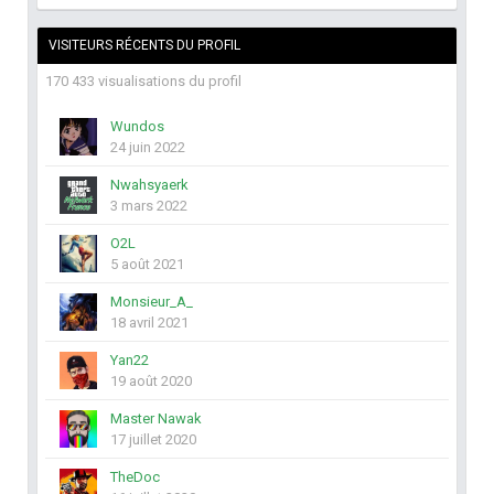
VISITEURS RÉCENTS DU PROFIL
170 433 visualisations du profil
Wundos
24 juin 2022
Nwahsyaerk
3 mars 2022
O2L
5 août 2021
Monsieur_A_
18 avril 2021
Yan22
19 août 2020
Master Nawak
17 juillet 2020
TheDoc