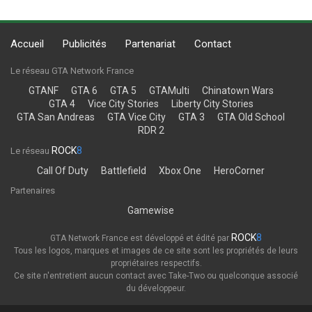
Accueil
Publicités
Partenariat
Contact
Le réseau GTA Network France
GTANF
GTA 6
GTA 5
GTAMulti
Chinatown Wars
GTA 4
Vice City Stories
Liberty City Stories
GTA San Andreas
GTA Vice City
GTA 3
GTA Old School
RDR 2
ROCK
8
Le réseau
Call Of Duty
Battlefield
Xbox One
HeroCorner
Partenaires
Gamewise
ROCK
8
GTA Network France est développé et édité par
Tous les logos, marques et images de ce site sont les propriétés de leurs
propriétaires respectifs.
Ce site n'entretient aucun contact avec Take-Two ou quelconque associé
du développeur.