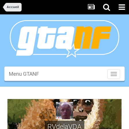
Accueil
Menu GTANF
Toggle
navigati
RVdelaVDA