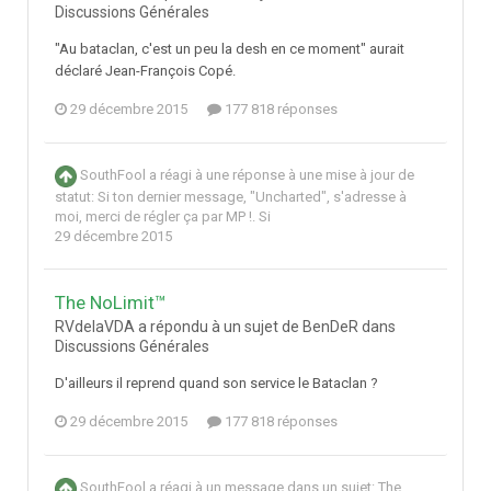
Discussions Générales
"Au bataclan, c'est un peu la desh en ce moment" aurait
déclaré Jean-François Copé.
29 décembre 2015
177 818 réponses
SouthFool
a réagi à une réponse à une mise à jour de
statut:
Si ton dernier message, "Uncharted", s'adresse à
moi, merci de régler ça par MP !. Si
29 décembre 2015
The NoLimit™
RVdelaVDA a répondu à un sujet de BenDeR dans
Discussions Générales
D'ailleurs il reprend quand son service le Bataclan ?
29 décembre 2015
177 818 réponses
SouthFool
a réagi à un message dans un sujet:
The