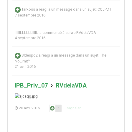
Tarkoss
a réagi à un message dans un sujet:
CQJPDT
7 septembre 2016
IIIIIILLLLLLIIIIU
a commencé à suivre
RVdelaVDA
4 septembre 2016
Sltlespd2
a réagi à un message dans un sujet:
The
NoLimit™
21 avril 2016
IPB_Priv_07
RVdelaVDA
20 avril 2016
Signaler
6