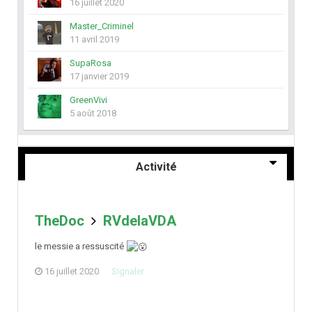
16 juillet 2020
Master_Criminel
11 avril 2019
SupaRosa
17 janvier 2019
GreenVivi
5 août 2018
Activité
TheDoc
RVdelaVDA
le messie a ressuscité
16 juillet 2020
Signaler