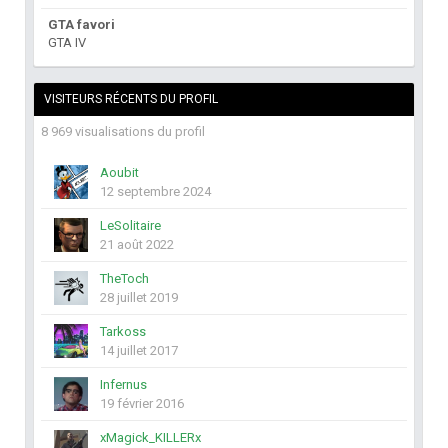
GTA favori
GTA IV
VISITEURS RÉCENTS DU PROFIL
8 969 visualisations du profil
Aoubit
12 septembre 2024
LeSolitaire
21 août 2022
TheToch
28 juillet 2019
Tarkoss
14 juillet 2017
Infernus
19 février 2016
xMagick_KILLERx