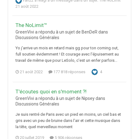
Yan22
a réagi à un message dans un sujet:
The NoLimit™
21 août 2022
The NoLimit™
GreenVivi a répondu à un sujet de BenDeR dans
Discussions Générales
Yo j'arrive un mois en retard mais gg pour ton coming out,
full soutien évidemment ! Et courage avec l'épuisement au
travail de même que pour LeSolo, c'est un enfer parfois...
21 août 2022
177 818 réponses
4
T'écoutes quoi en s'moment ?!
GreenVivi a répondu à un sujet de Nipsey dans
Discussions Générales
Je suis rentré de Paris avec un pied en moins, un ciel bas et
gris avec un peu de bruine dans l'air et cette musique dans
la tête, quel merveilleux moment
20 juillet 2019
5 906 réponses