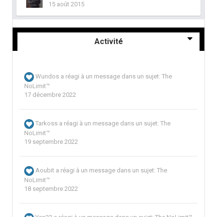
15 août 2015
Activité
Wundos
a réagi à un message dans un sujet:
The
NoLimit™
17 décembre 2022
Tarkoss
a réagi à un message dans un sujet:
The
NoLimit™
19 septembre 2022
Aoubit
a réagi à un message dans un sujet:
The
NoLimit™
18 septembre 2022