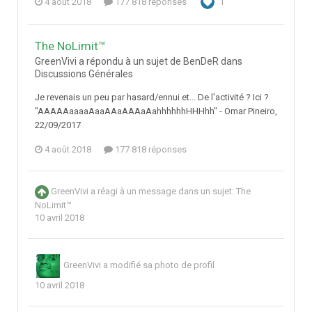
4 août 2018
177 818 réponses
1
The NoLimit™
GreenVivi a répondu à un sujet de BenDeR dans
Discussions Générales
Je revenais un peu par hasard/ennui et... De l'activité ? Ici ?
"AAAAAaaaaAaaAAaAAAaAahhhhhhHHHhh" - Omar Pineiro,
22/09/2017
4 août 2018
177 818 réponses
GreenVivi
a réagi à un message dans un sujet:
The
NoLimit™
10 avril 2018
GreenVivi
a modifié sa photo de profil
10 avril 2018