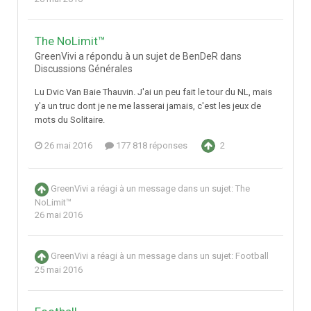
The NoLimit™
GreenVivi a répondu à un sujet de BenDeR dans
Discussions Générales
Lu Dvic Van Baie Thauvin. J'ai un peu fait le tour du NL, mais
y'a un truc dont je ne me lasserai jamais, c'est les jeux de
mots du Solitaire.
26 mai 2016
177 818 réponses
2
GreenVivi
a réagi à un message dans un sujet:
The
NoLimit™
26 mai 2016
GreenVivi
a réagi à un message dans un sujet:
Football
25 mai 2016