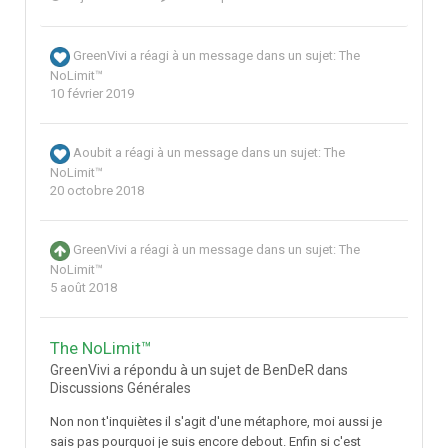
GreenVivi
a réagi à un message dans un sujet:
The
NoLimit™
10 février 2019
Aoubit
a réagi à un message dans un sujet:
The
NoLimit™
20 octobre 2018
GreenVivi
a réagi à un message dans un sujet:
The
NoLimit™
5 août 2018
The NoLimit™
GreenVivi a répondu à un sujet de BenDeR dans
Discussions Générales
Non non t'inquiètes il s'agit d'une métaphore, moi aussi je
sais pas pourquoi je suis encore debout. Enfin si c'est