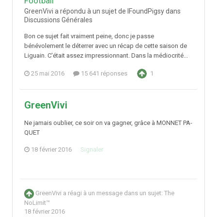
Football
GreenVivi a répondu à un sujet de IFoundPigsy dans
Discussions Générales
Bon ce sujet fait vraiment peine, donc je passe
bénévolement le déterrer avec un récap de cette saison de
Liguain. C'était assez impressionnant. Dans la médiocrité...
25 mai 2016
15 641 réponses
1
GreenVivi
Ne jamais oublier, ce soir on va gagner, grâce à MONNET PA-
QUET
18 février 2016
Signaler
GreenVivi
a réagi à un message dans un sujet:
The
NoLimit™
18 février 2016