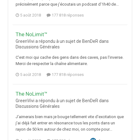
précisément parce que j'écoutais un podcast d'1h40 de...
5 août 2018
177 818 réponses
The NoLimit™
GreenVivi a répondu à un sujet de BenDeR dans
Discussions Générales
C'est moi qui cache des gens dans des caves, pas l'inverse.
Merci de respecter la chaîne alimentaire.
5 août 2018
177 818 réponses
The NoLimit™
GreenVivi a répondu à un sujet de BenDeR dans
Discussions Générales
J'aimerais bien mais je bouge tellement vite d'excitation que
j'ai déjà fait entrer en résonance tous les ponts dans un
rayon de 50 km autour de chez moi, on compte pour...