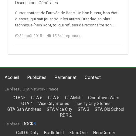
Discussions Générales
Super content de l'arrivée de Beric. Un bon buteur, bon état
d'esprit, qui sait jouer pour les autres. Brandao en plus
technique (hein RoM, toi qui refuses de reconnaître son...
31 août 2015
15 641 réponses
Accueil
Publicités
Partenariat
Contact
Le réseau GTA Network France
GTANF
GTA 6
GTA 5
GTAMulti
Chinatown Wars
GTA 4
Vice City Stories
Liberty City Stories
GTA San Andreas
GTA Vice City
GTA 3
GTA Old School
RDR 2
ROCK
8
Le réseau
Call Of Duty
Battlefield
Xbox One
HeroCorner