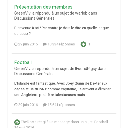
Présentation des membres
GreenVivi a répondu à un sujet de warleb dans
Discussions Générales
Bienvenue à toi ! Par contre je dois le dire en quelle langue
du coup ?
29 juin 2016
10 334 réponses
1
Football
GreenVivi a répondu à un sujet de IFoundPigsy dans
Discussions Générales
L'Islande est fantastique. Avec Joey Quinn de Dexter aux
cages et CaRtOoNz comme capitaine, ils arrivent à éliminer
une Angleterre peut-être talentueuses mais...
29 juin 2016
15 641 réponses
TheDoc
a réagi à un message dans un sujet:
Football
26 mai 2016