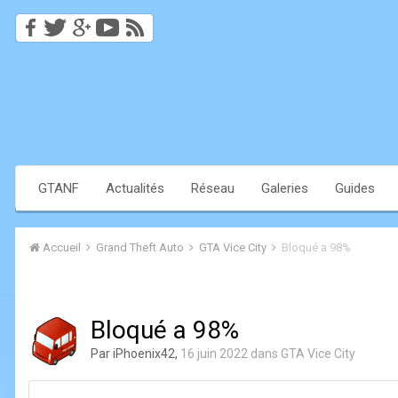
GTANF
Actualités
Réseau
Galeries
Guides
Accueil
Grand Theft Auto
GTA Vice City
Bloqué a 98%
Bloqué a 98%
Par
iPhoenix42
,
16 juin 2022
dans
GTA Vice City