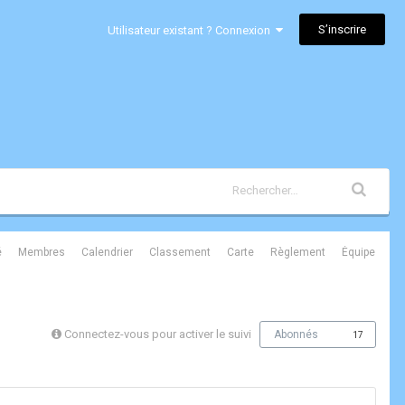
S’inscrire
Utilisateur existant ? Connexion
é
Membres
Calendrier
Classement
Carte
Règlement
Équipe
Connectez-vous pour activer le suivi
Abonnés
17