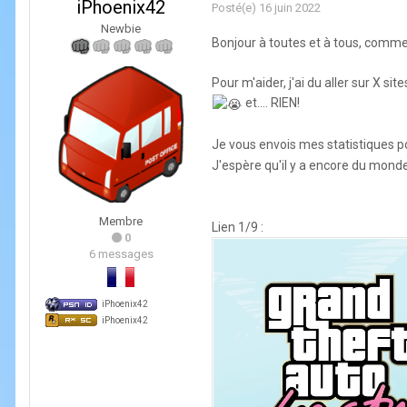
iPhoenix42
Posté(e)
16 juin 2022
Newbie
Bonjour à toutes et à tous, comme en
Pour m'aider, j'ai du aller sur X si
et.... RIEN!
Je vous envois mes statistiques po
J'espère qu'il y a encore du mond
Membre
Lien 1/9 :
0
6 messages
iPhoenix42
iPhoenix42