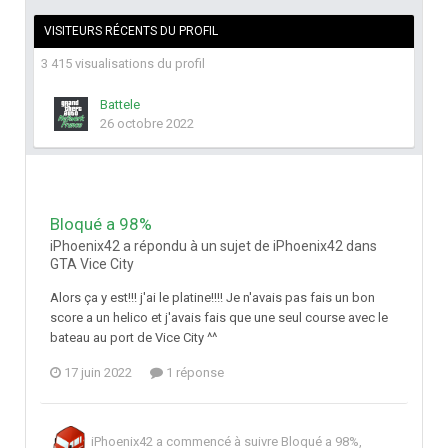
VISITEURS RÉCENTS DU PROFIL
3 415 visualisations du profil
Battele
26 octobre 2022
Bloqué a 98%
iPhoenix42 a répondu à un sujet de iPhoenix42 dans
GTA Vice City
Alors ça y est!!! j'ai le platine!!!! Je n'avais pas fais un bon
score a un helico et j'avais fais que une seul course avec le
bateau au port de Vice City ^^
17 juin 2022
1 réponse
iPhoenix42
a commencé à suivre
Bloqué a 98%
,