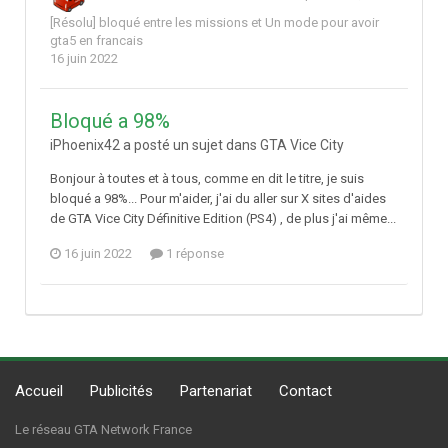
[Résolu] bloqué entre les missions
et
Un mode pour avoir
gta5 en francais
16 juin 2022
Bloqué a 98%
iPhoenix42 a posté un sujet dans
GTA Vice City
Bonjour à toutes et à tous, comme en dit le titre, je suis
bloqué a 98%... Pour m'aider, j'ai du aller sur X sites d'aides
de GTA Vice City Définitive Edition (PS4) , de plus j'ai même...
16 juin 2022
1 réponse
Accueil
Publicités
Partenariat
Contact
Le réseau GTA Network France