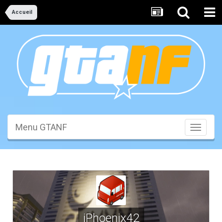
Accueil
Menu GTANF
Toggle
navigati
iPhoenix42