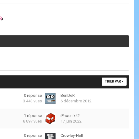
TRIER PAR
0
réponse
BenDeR
3 443
vues
6 décembre 2012
1
réponse
iPhoenix42
8 897
vues
17 juin 2022
0
réponse
Crowley-Hell