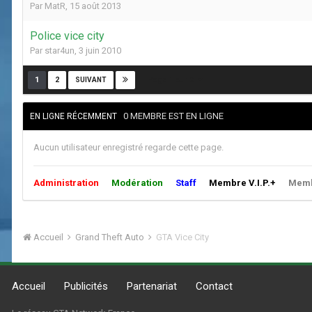
Par
MatR
,
15 août 2013
Police vice city
Par
star4un
,
3 juin 2010
Page 1 sur 2
1
2
SUIVANT
0 MEMBRE EST EN LIGNE
EN LIGNE RÉCEMMENT
Aucun utilisateur enregistré regarde cette page.
Administration
Modération
Staff
Membre V.I.P.+
Membr
Accueil
Grand Theft Auto
GTA Vice City
Accueil
Publicités
Partenariat
Contact