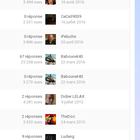
5 494
vues
16 août 2016
0
réponse
CeCe39039
3 331
vues
16 juillet 2016
0
réponse
iPeluche
5 846
vues
20 avril 2016
67
réponses
Babounet40
25 238
vues
22 mars 2016
0
réponse
Babounet40
3 273
vues
22 mars 2016
2
réponses
Didier LELAX
4 281
vues
9 juillet 2015
2
réponses
TheDoc
5 333
vues
24 mars 2015
9
réponses
Ludwig