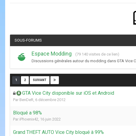
SOUS-FORUMS
Espace Modding
(79 140 visites de ce lien)
Discussions générales autour du modding dans GTA Vice Ci
Page 1 sur 2
1
2
SUIVANT
GTA Vice City disponible sur iOS et Android
Par
BenDeR
,
6 décembre 2012
Bloqué a 98%
Par
iPhoenix42
,
16 juin 2022
Grand THEFT AUTO Vice City bloqué à 99%