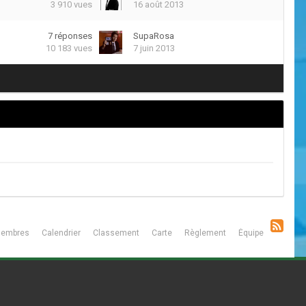
3 910
vues
16 août 2013
7
réponses
SupaRosa
10 183
vues
7 juin 2013
embres
Calendrier
Classement
Carte
Règlement
Équipe