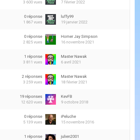
3 600
vues
7 février 2022
0
réponse
luffy99
1 867
vues
19 janvier 2022
0
réponse
Homer Jay Simpson
2 825
vues
16 novembre 2021
1
réponse
Master Nawak
3 811
vues
6 avril 2021
2
réponses
Master Nawak
3 259
vues
18 février 2021
19
réponses
KevFB
12 620
vues
9 octobre 2018
0
réponse
iPeluche
5 139
vues
15 novembre 2016
1
réponse
julien2001