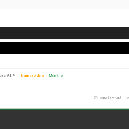
e V.I.P.
Numero Uno
Membre
Toute l’activité
M