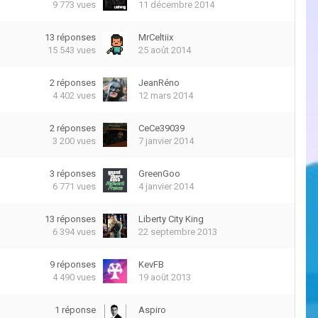
9 773
vues
11 décembre 2014
13
réponses
MrCeltiix
15 543
vues
25 août 2014
2
réponses
JeanRéno
4 402
vues
12 mars 2014
2
réponses
CeCe39039
3 200
vues
7 janvier 2014
3
réponses
GreenGoo
6 771
vues
4 janvier 2014
13
réponses
Liberty City King
6 394
vues
22 septembre 2013
9
réponses
KevFB
4 490
vues
19 août 2013
1
réponse
Aspiro