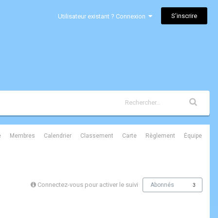
S’inscrire
Utilisateur existant ? Connexion
é
Membres
Calendrier
Classement
Carte
Règlement
Équipe
Connectez-vous pour activer le suivi
Abonnés
3