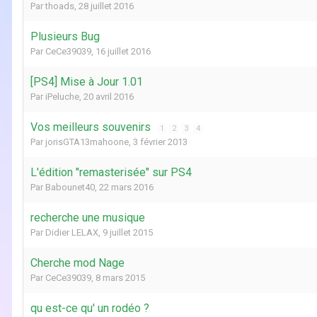
Par
thoads
,
28 juillet 2016
Plusieurs Bug
Par
CeCe39039
,
16 juillet 2016
[PS4] Mise à Jour 1.01
Par
iPeluche
,
20 avril 2016
Vos meilleurs souvenirs
1
2
3
4
Par
jorisGTA13mahoone
,
3 février 2013
L'édition "remasterisée" sur PS4
Par
Babounet40
,
22 mars 2016
recherche une musique
Par
Didier LELAX
,
9 juillet 2015
Cherche mod Nage
Par
CeCe39039
,
8 mars 2015
qu est-ce qu' un rodéo ?