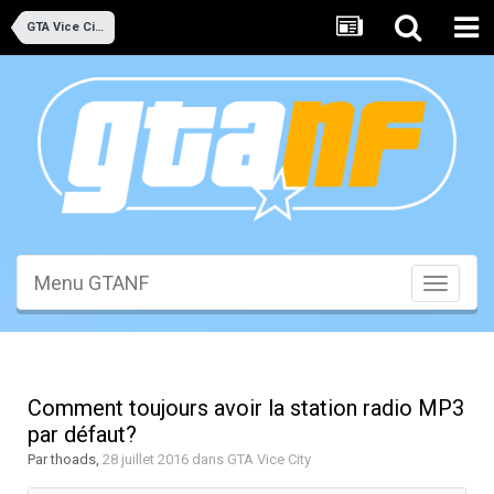
GTA Vice City
Menu GTANF
Toggle
navigati
Comment toujours avoir la station radio MP3
par défaut?
Par
thoads
,
28 juillet 2016
dans
GTA Vice City