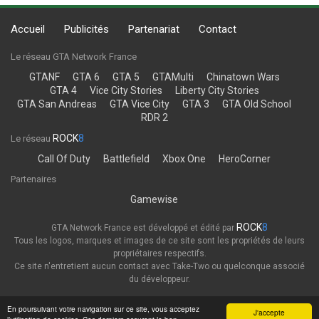
Accueil
Publicités
Partenariat
Contact
Le réseau GTA Network France
GTANF
GTA 6
GTA 5
GTAMulti
Chinatown Wars
GTA 4
Vice City Stories
Liberty City Stories
GTA San Andreas
GTA Vice City
GTA 3
GTA Old School
RDR 2
ROCK
8
Le réseau
Call Of Duty
Battlefield
Xbox One
HeroCorner
Partenaires
Gamewise
ROCK
8
GTA Network France est développé et édité par
Tous les logos, marques et images de ce site sont les propriétés de leurs
propriétaires respectifs.
Ce site n'entretient aucun contact avec Take-Two ou quelconque associé
du développeur.
Thème
Politique de confidentialité
En poursuivant votre navigation sur ce site, vous acceptez
J'accepte