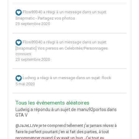
Flow89340
a réagi à un message dans un sujet:
Snapmatic - Partagez vos photos
23 septembre 2020
Flow89340
a réagi à un message dans un sujet:
[Snapmatic] Vos persos en Celebrités/Personnages
connues
23 septembre 2020
Ludwig
a réagi à un message dans un sujet:
Rock
5 mai 2020
Tous les événements aléatoires
Ludwig a répondu à un sujet de manu92portos dans
GTA V
@JaJeLLiVe je te comprend tellement j'ai jamais réussi à
faire le perfect pourtant j'en ai fait des parties, à tout
recommencer quand il yy avait un bug. J'ai tout eu...