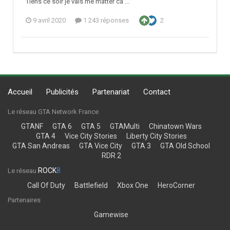
Tiens ce soir je vais me matter ca ...
9 avril 2020
1 243 réponses
2
Accueil
Publicités
Partenariat
Contact
Le réseau GTA Network France
GTANF
GTA 6
GTA 5
GTAMulti
Chinatown Wars
GTA 4
Vice City Stories
Liberty City Stories
GTA San Andreas
GTA Vice City
GTA 3
GTA Old School
RDR 2
ROCK
8
Le réseau
Call Of Duty
Battlefield
Xbox One
HeroCorner
Partenaires
Gamewise