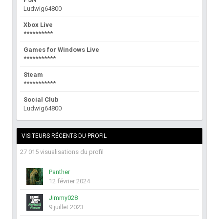
Ludwig64800
Xbox Live
**********
Games for Windows Live
***********
Steam
***********
Social Club
Ludwig64800
VISITEURS RÉCENTS DU PROFIL
27 015 visualisations du profil
Panther
12 février 2024
Jimmy028
9 juillet 2023