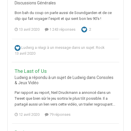
Discussions Générales
Bon bah du coup on parle aussi de Soundgarden et de ce
clip qui fait voyager l'esprit et qui sent bon les 90's !
13 avril 2020
1 243 réponses
2
Ludwig
a réagi à un message dans un sujet:
Rock
13 avril 2020
The Last of Us
Ludwig a répondu à un sujet de Ludwig dans
Consoles
& Jeux Vidéo
Par rapport au report, Neil Druckmann a annoncé dans un
Tweet que bien sûr le jeu sortira le plus tôt possible. Il a
partagé aussi un lien vers cette vidéo, un trailer regroupant...
12 avril 2020
79 réponses