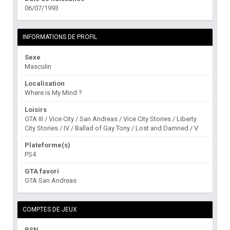
06/07/1993
INFORMATIONS DE PROFIL
Sexe
Masculin
Localisation
Where is My Mind ?
Loisirs
GTA III / Vice City / San Andreas / Vice City Stories / Liberty
City Stories / IV / Ballad of Gay Tony / Lost and Damned / V
Plateforme(s)
PS4
GTA favori
GTA San Andreas
COMPTES DE JEUX
PSN