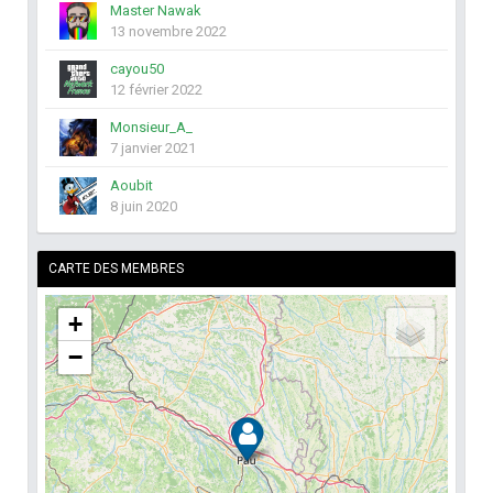
Master Nawak
13 novembre 2022
cayou50
12 février 2022
Monsieur_A_
7 janvier 2021
Aoubit
8 juin 2020
CARTE DES MEMBRES