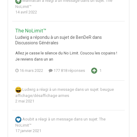
Manhattan
a réagi à un message dans un sujet:
The
NoLimit™
14 avril 2022
The NoLimit™
Ludwig a répondu à un sujet de BenDeR dans
Discussions Générales
Allez je casse le silence du No Limit. Coucou les copains !
Je reviens dans un an
16 mars 2022
177 818 réponses
1
Ludwig
a réagi à un message dans un sujet:
beugue
affichage/désaffichage armes
2 mai 2021
Aoubit
a réagi à un message dans un sujet:
The
NoLimit™
17 janvier 2021