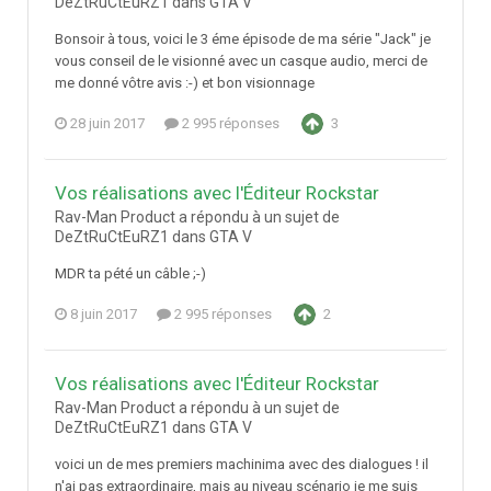
DeZtRuCtEuRZ1 dans
GTA V
Bonsoir à tous, voici le 3 éme épisode de ma série "Jack" je
vous conseil de le visionné avec un casque audio, merci de
me donné vôtre avis :-) et bon visionnage
28 juin 2017
2 995 réponses
3
Vos réalisations avec l'Éditeur Rockstar
Rav-Man Product a répondu à un sujet de
DeZtRuCtEuRZ1 dans
GTA V
MDR ta pété un câble ;-)
8 juin 2017
2 995 réponses
2
Vos réalisations avec l'Éditeur Rockstar
Rav-Man Product a répondu à un sujet de
DeZtRuCtEuRZ1 dans
GTA V
voici un de mes premiers machinima avec des dialogues ! il
n'ai pas extraordinaire, mais au niveau scénario je me suis