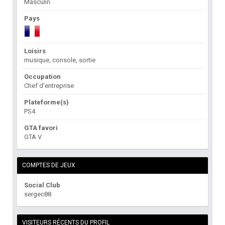
Masculin
Pays
Loisirs
musique, console, sortie
Occupation
Chef d'entreprise
Plateforme(s)
PS4
GTA favori
GTA V
COMPTES DE JEUX
Social Club
sergec88
VISITEURS RÉCENTS DU PROFIL