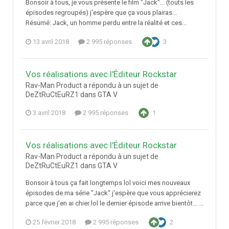
Bonsoir à tous, je vous présente le film "Jack"... (touts les
épisodes regroupés) j'espère que ça vous plairas...
Résumé: Jack, un homme perdu entre la réalité et ces...
13 avril 2018
2 995 réponses
3
Vos réalisations avec l'Éditeur Rockstar
Rav-Man Product a répondu à un sujet de
DeZtRuCtEuRZ1 dans
GTA V
3 avril 2018
2 995 réponses
1
Vos réalisations avec l'Éditeur Rockstar
Rav-Man Product a répondu à un sujet de
DeZtRuCtEuRZ1 dans
GTA V
Bonsoir à tous ça fait longtemps lol voici mes nouveaux
épisodes de ma série "Jack" j'espère que vous apprécierez
parce que j'en ai chier lol le dernier épisode arrive bientôt... ...
25 février 2018
2 995 réponses
2