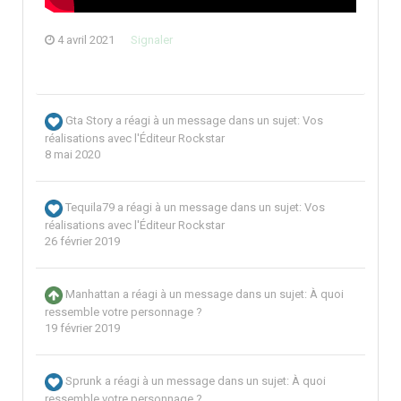
4 avril 2021
Signaler
Gta Story
a réagi à un message dans un sujet:
Vos
réalisations avec l'Éditeur Rockstar
8 mai 2020
Tequila79
a réagi à un message dans un sujet:
Vos
réalisations avec l'Éditeur Rockstar
26 février 2019
Manhattan
a réagi à un message dans un sujet:
À quoi
ressemble votre personnage ?
19 février 2019
Sprunk
a réagi à un message dans un sujet:
À quoi
ressemble votre personnage ?