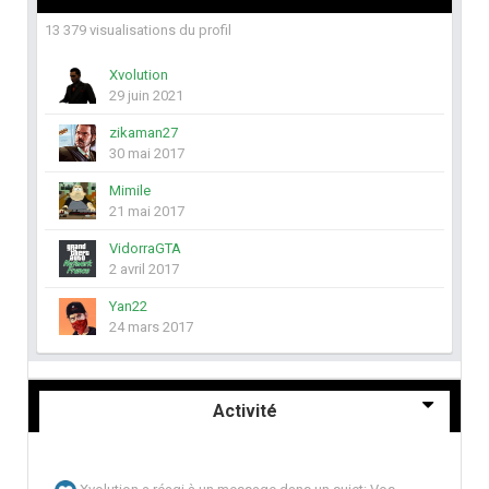
13 379 visualisations du profil
Xvolution
29 juin 2021
zikaman27
30 mai 2017
Mimile
21 mai 2017
VidorraGTA
2 avril 2017
Yan22
24 mars 2017
Activité