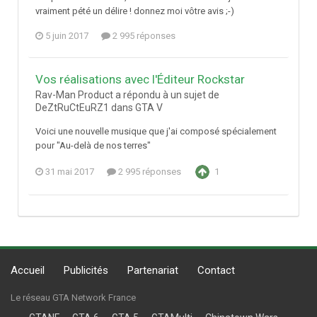
vraiment pété un délire ! donnez moi vôtre avis ;-)
5 juin 2017
2 995 réponses
Vos réalisations avec l'Éditeur Rockstar
Rav-Man Product a répondu à un sujet de
DeZtRuCtEuRZ1 dans
GTA V
Voici une nouvelle musique que j'ai composé spécialement
pour "Au-delà de nos terres"
31 mai 2017
2 995 réponses
1
Accueil
Publicités
Partenariat
Contact
Le réseau GTA Network France