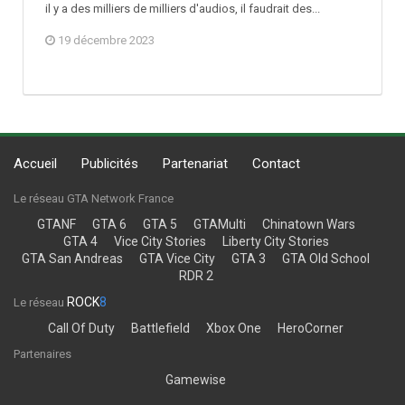
il y a des milliers de milliers d'audios, il faudrait des...
19 décembre 2023
Accueil
Publicités
Partenariat
Contact
Le réseau GTA Network France
GTANF
GTA 6
GTA 5
GTAMulti
Chinatown Wars
GTA 4
Vice City Stories
Liberty City Stories
GTA San Andreas
GTA Vice City
GTA 3
GTA Old School
RDR 2
ROCK
8
Le réseau
Call Of Duty
Battlefield
Xbox One
HeroCorner
Partenaires
Gamewise