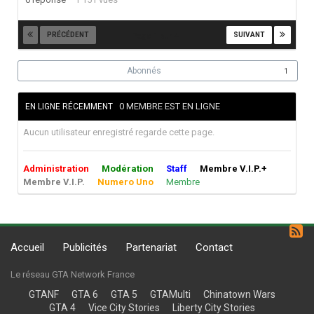
PRÉCÉDENT
SUIVANT
Page 1 sur 4
Abonnés
1
0 MEMBRE EST EN LIGNE
EN LIGNE RÉCEMMENT
Aucun utilisateur enregistré regarde cette page.
Administration
Modération
Staff
Membre V.I.P.+
Membre V.I.P.
Numero Uno
Membre
Accueil
Publicités
Partenariat
Contact
Le réseau GTA Network France
GTANF
GTA 6
GTA 5
GTAMulti
Chinatown Wars
GTA 4
Vice City Stories
Liberty City Stories