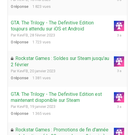
mai
0
réponse
1 823
vues
2023
GTA: The Trilogy - The Definitive Edition
toujours attendu sur iOS et Android
28
Par
KevFB
,
28 février 2023
février
0
réponse
1 723
vues
2023
Rockstar Games : Soldes sur Steam jusqu'au
2 février
20
Par
KevFB
,
20 janvier 2023
janvier
0
réponse
1 381
vues
2023
GTA: The Trilogy - The Definitive Edition est
maintenant disponible sur Steam
19
Par
KevFB
,
19 janvier 2023
janvier
0
réponse
1 365
vues
2023
Rockstar Games : Promotions de fin d'année