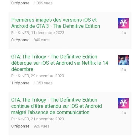
0
réponse
1 089
vues
2023
Premières images des versions iOS et
Android de GTA 3 - The Definitive Edition
11
Par
KevFB
,
11 décembre 2023
décembre
0
réponse
840
vues
2023
GTA: The Trilogy - The Definitive Edition
débarque sur iOS et Android via Netflix le 14
5
décembre
décembre
Par
KevFB
,
29 novembre 2023
2023
1
réponse
1 353
vues
GTA: The Trilogy - The Definitive Edition
continue d'être attendu sur iOS et Android
21
malgré l'absence de communication
novembre
Par
KevFB
,
21 novembre 2023
2023
0
réponse
926
vues