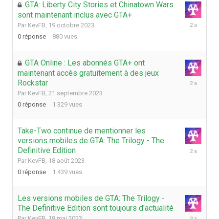
GTA: Liberty City Stories et Chinatown Wars
sont maintenant inclus avec GTA+
19
Par
KevFB
,
19 octobre 2023
octobre
0
réponse
880
vues
2023
GTA Online : Les abonnés GTA+ ont
maintenant accès gratuitement à des jeux
21
Rockstar
septembre
Par
KevFB
,
21 septembre 2023
2023
0
réponse
1 329
vues
Take-Two continue de mentionner les
versions mobiles de GTA: The Trilogy - The
18
Definitive Edition
août
Par
KevFB
,
18 août 2023
2023
0
réponse
1 439
vues
Les versions mobiles de GTA: The Trilogy -
The Definitive Edition sont toujours d'actualité
18
Par
KevFB
,
18 mai 2023