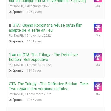
sur la boutique (du 30 novembre au 3 janvier)
1
Par
KevFB
,
1 décembre 2022
décembre
0
réponse
1 369
vues
2022
GTA : Quand Rockstar a refusé qu'un film
adapté de la série ait lieu
15
Par
KevFB
,
15 novembre 2022
novembre
0
réponse
1 151
vues
2022
1 an de GTA: The Trilogy - The Definitive
Edition : Rétrospective
11
Par
KevFB
,
11 novembre 2022
novembre
0
réponse
1 319
vues
2022
GTA: The Trilogy - The Definitive Edition : Take-
Two reparle des versions mobiles
11
Par
KevFB
,
11 novembre 2022
novembre
0
réponse
1 345
vues
2022