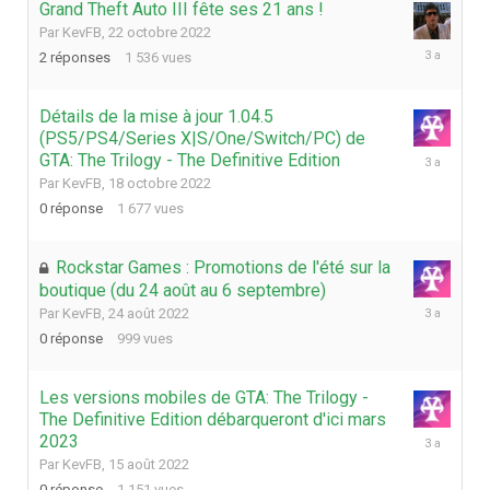
Grand Theft Auto III fête ses 21 ans !
Par
KevFB
,
22 octobre 2022
29
2
réponses
1 536
vues
octobre
2022
Détails de la mise à jour 1.04.5
(PS5/PS4/Series X|S/One/Switch/PC) de
18
GTA: The Trilogy - The Definitive Edition
octobre
Par
KevFB
,
18 octobre 2022
2022
0
réponse
1 677
vues
Rockstar Games : Promotions de l'été sur la
boutique (du 24 août au 6 septembre)
24
Par
KevFB
,
24 août 2022
août
0
réponse
999
vues
2022
Les versions mobiles de GTA: The Trilogy -
The Definitive Edition débarqueront d'ici mars
15
2023
août
Par
KevFB
,
15 août 2022
2022
0
réponse
1 151
vues