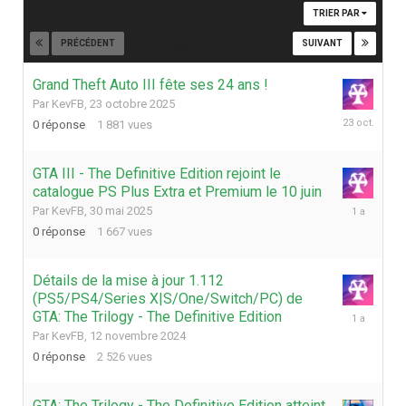
TRIER PAR
PRÉCÉDENT
SUIVANT
Page 1 sur 4
Grand Theft Auto III fête ses 24 ans !
Par
KevFB
,
23 octobre 2025
23
0
réponse
1 881
vues
octobre
2025
GTA III - The Definitive Edition rejoint le
catalogue PS Plus Extra et Premium le 10 juin
30
Par
KevFB
,
30 mai 2025
mai
0
réponse
1 667
vues
2025
Détails de la mise à jour 1.112
(PS5/PS4/Series X|S/One/Switch/PC) de
12
GTA: The Trilogy - The Definitive Edition
novembre
Par
KevFB
,
12 novembre 2024
2024
0
réponse
2 526
vues
GTA: The Trilogy - The Definitive Edition atteint