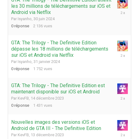
les 30 millions de téléchargements sur iOS et
30
Android via Netflix
juin
Par
Isyanho
,
30 juin 2024
2024
0
réponse
2 136
vues
GTA: The Trilogy - The Definitive Edition
dépasse les 18 millions de téléchargements
31
sur iOS et Android via Netflix
janvier
Par
Isyanho
,
31 janvier 2024
2024
0
réponse
1 752
vues
GTA: The Trilogy - The Definitive Edition est
maintenant disponible sur iOS et Android
14
Par
KevFB
,
14 décembre 2023
décembre
0
réponse
1 431
vues
2023
Nouvelles images des versions iOS et
Android de GTA III - The Definitive Edition
13
Par
KevFB
,
13 décembre 2023
décembre