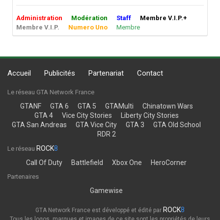
Administration
Modération
Staff
Membre V.I.P.+
Membre V.I.P.
Numero Uno
Membre
Accueil
Publicités
Partenariat
Contact
Le réseau GTA Network France
GTANF
GTA 6
GTA 5
GTAMulti
Chinatown Wars
GTA 4
Vice City Stories
Liberty City Stories
GTA San Andreas
GTA Vice City
GTA 3
GTA Old School
RDR 2
ROCK
8
Le réseau
Call Of Duty
Battlefield
Xbox One
HeroCorner
Partenaires
Gamewise
ROCK
8
GTA Network France est développé et édité par
Tous les logos, marques et images de ce site sont les propriétés de leurs