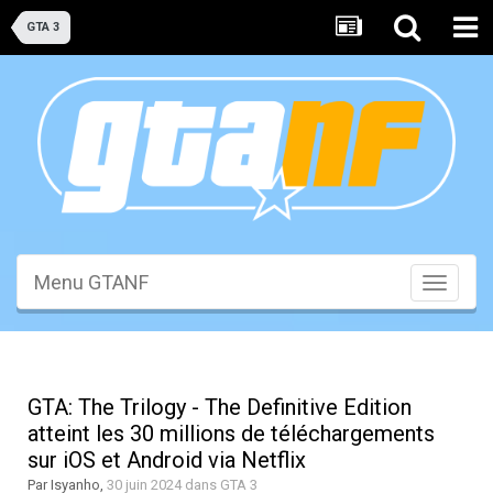
GTA 3
Menu GTANF
Toggle
navigati
GTA: The Trilogy - The Definitive Edition
atteint les 30 millions de téléchargements
sur iOS et Android via Netflix
Par
Isyanho
,
30 juin 2024
dans
GTA 3