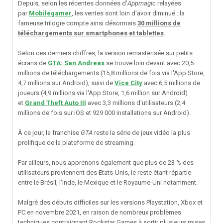
Depuis, selon les récentes données d'
Appmagic
relayées
par
Mobilegamer
, les ventes sont loin d'avoir diminué
:
la
fameuse trilogie compte ainsi désormais
30 millions de
téléchargements sur smartphones et tablettes
.
Selon ces derniers chiffres, la version remasterisée sur petits
écrans de
GTA: San Andreas
se trouve loin devant avec 20,5
millions de téléchargements (15,8 millions de fois via l'App Store,
4,7 millions sur Android), suivi de
Vice City
avec 6,5 millions de
joueurs (4,9 millions via l'App Store, 1,6 million sur Android)
et
Grand Theft Auto III
avec 3,3 millions d'utilisateurs (2,4
millions de fois sur iOS et 929 000 installations sur Android).
À ce jour, la franchise
GTA
reste la série de jeux vidéo la plus
prolifique de la plateforme de streaming.
Par ailleurs, nous apprenons également que plus de 23 % des
utilisateurs proviennent des Etats-Unis, le reste étant répartie
entre le Brésil, l'Inde, le Mexique et le Royaume-Uni notamment.
Malgré des débuts difficiles sur les versions Playstation, Xbox et
PC en novembre 2021, en raison de nombreux problèmes
techniques contraignant Rockstar Games à sortir plusieurs mises