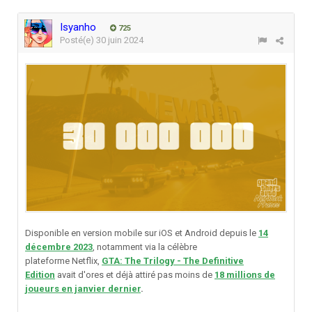
Isyanho
725
Posté(e)
30 juin 2024
Disponible en version mobile sur iOS et Android depuis le
14
décembre 2023
, notamment via la célèbre
plateforme Netflix,
GTA: The Trilogy - The Definitive
Edition
avait d'ores et déjà attiré pas moins de
18 millions de
joueurs en janvier dernier
.