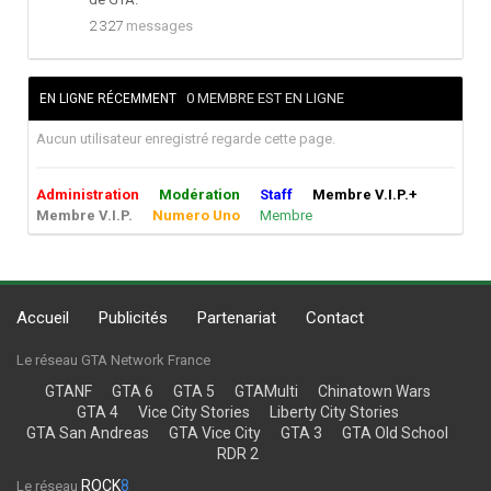
2 327
messages
0 MEMBRE EST EN LIGNE
EN LIGNE RÉCEMMENT
Aucun utilisateur enregistré regarde cette page.
Administration
Modération
Staff
Membre V.I.P.+
Membre V.I.P.
Numero Uno
Membre
Accueil
Publicités
Partenariat
Contact
Le réseau GTA Network France
GTANF
GTA 6
GTA 5
GTAMulti
Chinatown Wars
GTA 4
Vice City Stories
Liberty City Stories
GTA San Andreas
GTA Vice City
GTA 3
GTA Old School
RDR 2
ROCK
8
Le réseau