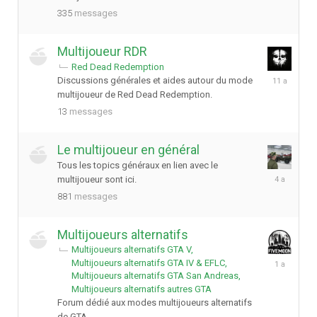
2023
335
messages
Multijoueur RDR
Red Dead Redemption
27
Discussions générales et aides autour du mode
octobre
multijoueur de Red Dead Redemption.
2014
13
messages
Le multijoueur en général
Tous les topics généraux en lien avec le
14
multijoueur sont ici.
juin
881
messages
2022
Multijoueurs alternatifs
Multijoueurs alternatifs GTA V
14
Multijoueurs alternatifs GTA IV & EFLC
avril
Multijoueurs alternatifs GTA San Andreas
2025
Multijoueurs alternatifs autres GTA
Forum dédié aux modes multijoueurs alternatifs
de GTA.