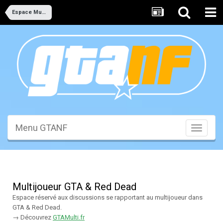
Espace Multijoueur
Menu GTANF
Toggle
navigati
Multijoueur GTA & Red Dead
Espace réservé aux discussions se rapportant au multijoueur dans
GTA & Red Dead.
→ Découvrez
GTAMulti.fr