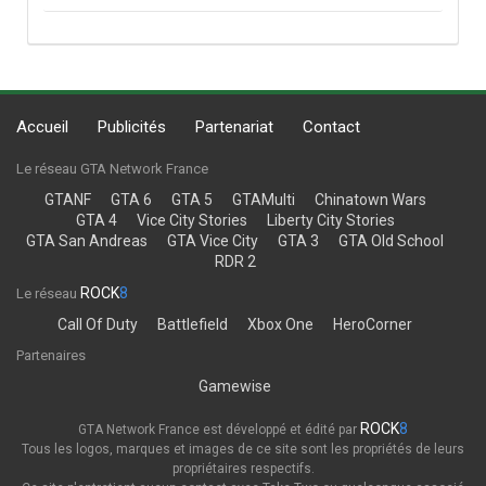
Accueil
Publicités
Partenariat
Contact
Le réseau GTA Network France
GTANF
GTA 6
GTA 5
GTAMulti
Chinatown Wars
GTA 4
Vice City Stories
Liberty City Stories
GTA San Andreas
GTA Vice City
GTA 3
GTA Old School
RDR 2
ROCK
8
Le réseau
Call Of Duty
Battlefield
Xbox One
HeroCorner
Partenaires
Gamewise
ROCK
8
GTA Network France est développé et édité par
Tous les logos, marques et images de ce site sont les propriétés de leurs
propriétaires respectifs.