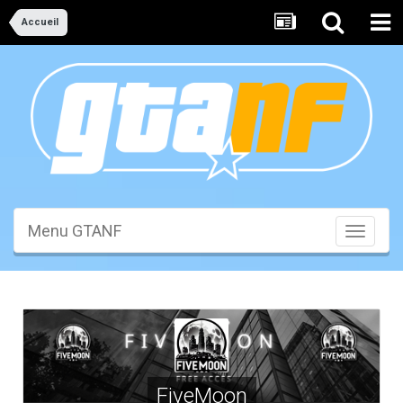
Accueil
Menu GTANF
Toggle
navigati
FiveMoon