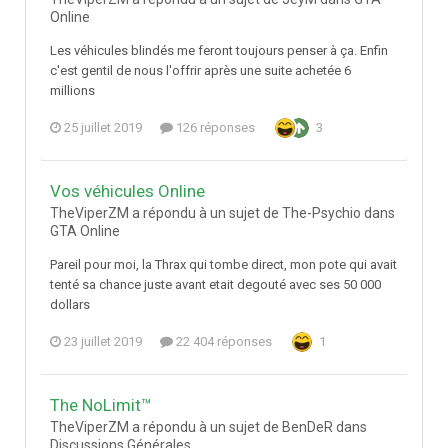
Online
Les véhicules blindés me feront toujours penser à ça. Enfin
c'est gentil de nous l'offrir après une suite achetée 6
millions
25 juillet 2019
126 réponses
3
Vos véhicules Online
TheViperZM a répondu à un sujet de The-Psychio dans
GTA Online
Pareil pour moi, la Thrax qui tombe direct, mon pote qui avait
tenté sa chance juste avant etait degouté avec ses 50 000
dollars
23 juillet 2019
22 404 réponses
1
The NoLimit™
TheViperZM a répondu à un sujet de BenDeR dans
Discussions Générales