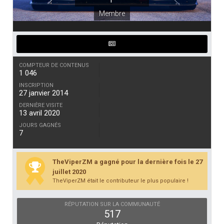
Membre
COMPTEUR DE CONTENUS
1 046
INSCRIPTION
27 janvier 2014
DERNIÈRE VISITE
13 avril 2020
JOURS GAGNÉS
7
TheViperZM a gagné pour la dernière fois le 27
juillet 2020
TheViperZM était le contributeur le plus populaire !
RÉPUTATION SUR LA COMMUNAUTÉ
517