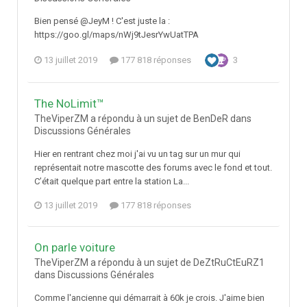
Bien pensé @JeyM ! C'est juste la :
https://goo.gl/maps/nWj9tJesrYwUatTPA
13 juillet 2019
177 818 réponses
3
The NoLimit™
TheViperZM a répondu à un sujet de BenDeR dans
Discussions Générales
Hier en rentrant chez moi j'ai vu un tag sur un mur qui
représentait notre mascotte des forums avec le fond et tout.
C’était quelque part entre la station La...
13 juillet 2019
177 818 réponses
On parle voiture
TheViperZM a répondu à un sujet de DeZtRuCtEuRZ1
dans
Discussions Générales
Comme l'ancienne qui démarrait à 60k je crois. J'aime bien