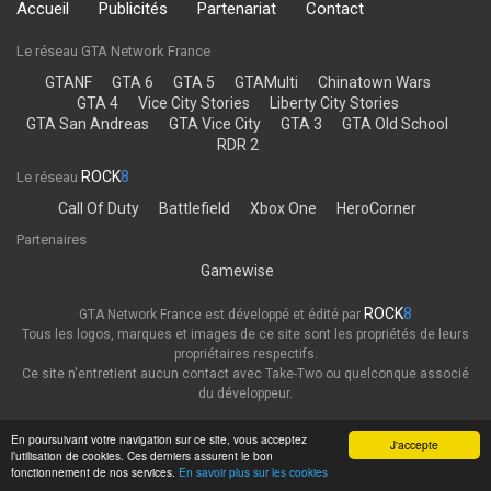
Accueil
Publicités
Partenariat
Contact
Le réseau GTA Network France
GTANF
GTA 6
GTA 5
GTAMulti
Chinatown Wars
GTA 4
Vice City Stories
Liberty City Stories
GTA San Andreas
GTA Vice City
GTA 3
GTA Old School
RDR 2
ROCK
8
Le réseau
Call Of Duty
Battlefield
Xbox One
HeroCorner
Partenaires
Gamewise
ROCK
8
GTA Network France est développé et édité par
Tous les logos, marques et images de ce site sont les propriétés de leurs
propriétaires respectifs.
Ce site n'entretient aucun contact avec Take-Two ou quelconque associé
du développeur.
Thème
Politique de confidentialité
En poursuivant votre navigation sur ce site, vous acceptez
J'accepte
l’utilisation de cookies. Ces derniers assurent le bon
GTA Network France
fonctionnement de nos services.
En savoir plus sur les cookies
Powered by Invision Community