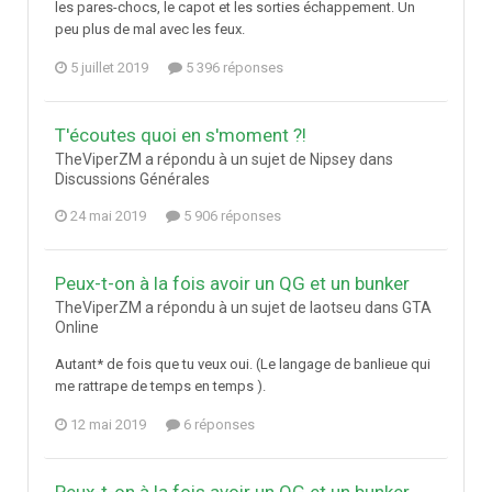
les pares-chocs, le capot et les sorties échappement. Un
peu plus de mal avec les feux.
5 juillet 2019
5 396 réponses
T'écoutes quoi en s'moment ?!
TheViperZM a répondu à un sujet de Nipsey dans
Discussions Générales
24 mai 2019
5 906 réponses
Peux-t-on à la fois avoir un QG et un bunker
TheViperZM a répondu à un sujet de laotseu dans
GTA
Online
Autant* de fois que tu veux oui. (Le langage de banlieue qui
me rattrape de temps en temps ).
12 mai 2019
6 réponses