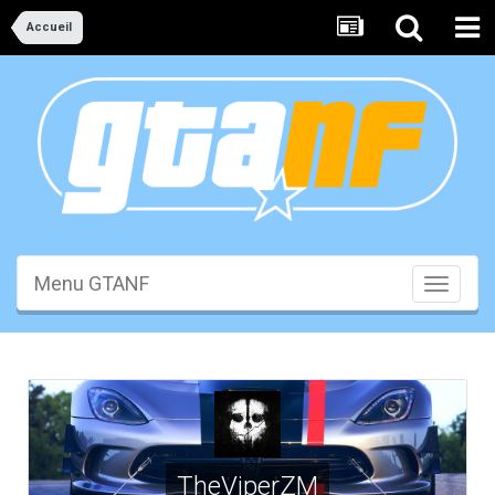
Accueil
Menu GTANF
Toggle
navigati
TheViperZM