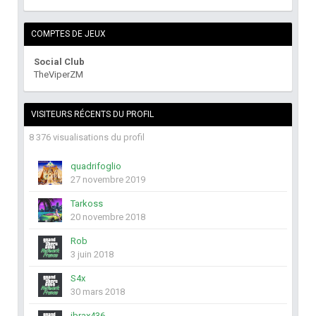
COMPTES DE JEUX
Social Club
TheViperZM
VISITEURS RÉCENTS DU PROFIL
8 376 visualisations du profil
quadrifoglio
27 novembre 2019
Tarkoss
20 novembre 2018
Rob
3 juin 2018
S4x
30 mars 2018
ibrax436