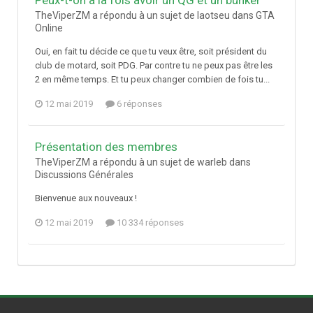
Peux-t-on à la fois avoir un QG et un bunker
TheViperZM a répondu à un sujet de laotseu dans
GTA
Online
Oui, en fait tu décide ce que tu veux être, soit président du
club de motard, soit PDG. Par contre tu ne peux pas être les
2 en même temps. Et tu peux changer combien de fois tu...
12 mai 2019
6 réponses
Présentation des membres
TheViperZM a répondu à un sujet de warleb dans
Discussions Générales
Bienvenue aux nouveaux !
12 mai 2019
10 334 réponses