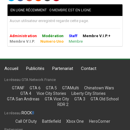
0 MEMBRE EST EN LIGNE
EN LIGNE RÉCEMMENT
Aucun utilisateur enregistré regarde cette page.
Administration
Modération
Staff
Membre V.I.P.+
Membre V.I.P.
Numero Uno
Membre
Accueil
Publicités
Partenariat
Contact
Le réseau GTA Network France
GTANF
GTA 6
GTA 5
GTAMulti
Chinatown Wars
GTA 4
Vice City Stories
Liberty City Stories
GTA San Andreas
GTA Vice City
GTA 3
GTA Old School
RDR 2
ROCK
8
Le réseau
Call Of Duty
Battlefield
Xbox One
HeroCorner
Partenaires