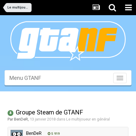
Le multijoueur en général
Menu GTANF
Toggle
navigati
Groupe Steam de GTANF
Par
BenDeR
,
13 janvier 2018
dans
Le multijoueur en général
BenDeR
5 919