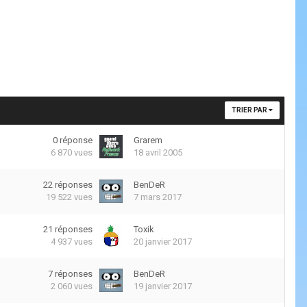
TRIER PAR
0
réponse
Grarem
6 870
vues
18 avril 2005
22
réponses
BenDeR
19 522
vues
7 mars 2017
21
réponses
Toxik
4 937
vues
20 janvier 2017
7
réponses
BenDeR
2 060
vues
19 janvier 2017