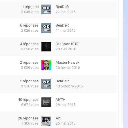
1
réponse
BenDeR
2 035
vues
22 mai 2016
6
réponses
BenDeR
2 026
vues
11 mai 2016
4
réponses
Dragoon1010
2 598
vues
28 avril 2016
2
réponses
Master Nawak
3 039
vues
26 février 2016
5
réponses
BenDeR
2 516
vues
10 octobre 2015
40
réponses
MYTH
8 671
vues
28 mai 2015
28
réponses
Art
7 306
vues
25 mai 2015