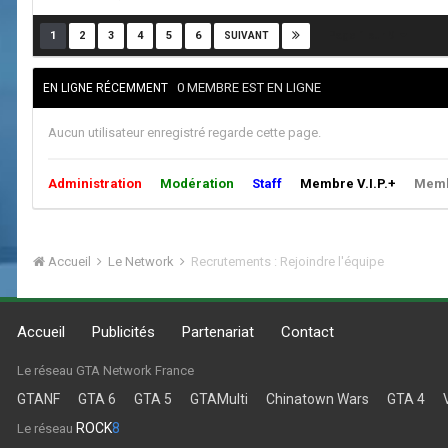
Page 1 sur 9
1
2
3
4
5
6
SUIVANT
0 MEMBRE EST EN LIGNE
EN LIGNE RÉCEMMENT
Aucun utilisateur enregistré regarde cette page.
Administration
Modération
Staff
Membre V.I.P.+
Membr
Accueil
Le Network
Recrutements : Rejoindre l'équipe
Accueil
Publicités
Partenariat
Contact
Le réseau GTA Network France
GTANF
GTA 6
GTA 5
GTAMulti
Chinatown Wars
GTA 4
ROCK
8
Le réseau