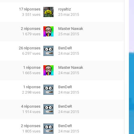
17
réponses
royaltiz
3 551
vues
25 mai 2015
2
réponses
Master Nawak
1 679
vues
25 mai 2015
26
réponses
BenDeR
6 297
vues
24 mai 2015
1
réponse
Master Nawak
1 665
vues
24 mai 2015
1
réponse
BenDeR
2 298
vues
24 mai 2015
4
réponses
BenDeR
1 914
vues
24 mai 2015
2
réponses
BenDeR
1 805
vues
24 mai 2015