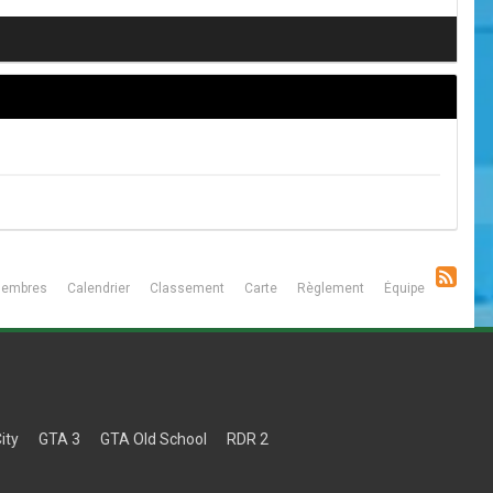
embres
Calendrier
Classement
Carte
Règlement
Équipe
ity
GTA 3
GTA Old School
RDR 2