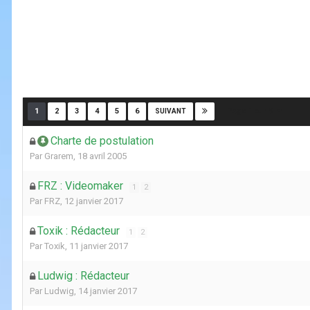
Page 1 sur 9
1
2
3
4
5
6
SUIVANT
Charte de postulation
Par
Grarem
,
18 avril 2005
FRZ : Videomaker
1
2
Par
FRZ
,
12 janvier 2017
Toxik : Rédacteur
1
2
Par
Toxik
,
11 janvier 2017
Ludwig : Rédacteur
Par
Ludwig
,
14 janvier 2017