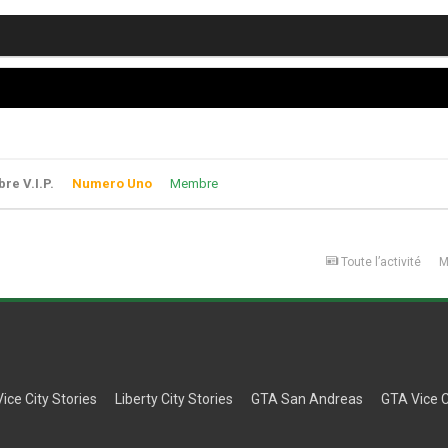
e V.I.P.
Numero Uno
Membre
Toute l’activité
M
Vice City Stories
Liberty City Stories
GTA San Andreas
GTA Vice C