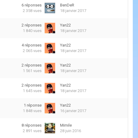
6
réponses
BenDeR
2 358
vues
18 janvier 2017
2
réponses
Yan22
1 840
vues
18 janvier 2017
4
réponses
Yan22
2 065
vues
18 janvier 2017
2
réponses
Yan22
1 561
vues
18 janvier 2017
2
réponses
Yan22
1 645
vues
18 janvier 2017
1
réponse
Yan22
1 848
vues
16 janvier 2017
8
réponses
Mimile
2 891
vues
28 juin 2016