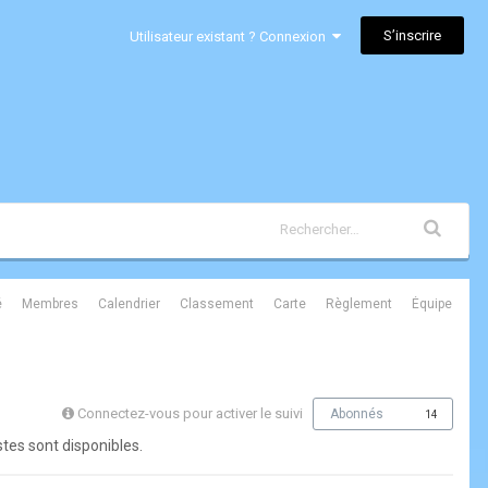
S’inscrire
Utilisateur existant ? Connexion
é
Membres
Calendrier
Classement
Carte
Règlement
Équipe
Connectez-vous pour activer le suivi
Abonnés
14
stes sont disponibles.