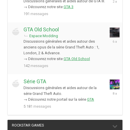
Discussions générales et aides autour de GTA III.
décembre
→ Découvrez notre site
GTA 3
2023
191
messages
GTA Old School
Espace Modding
2
Discussions générales et aides autour des
septembre
anciens opus de la série Grand Theft Auto : 1,
2019
London, 2 & Advance.
→ Découvrez notre site
GTA Old School
142
messages
Série GTA
Discussions générales et aides autour de la
5
série Grand Theft Auto.
janvier
→ Découvrez notre portail sur la série
GTA
2018
5 181
messages
ROCKSTAR GAMES