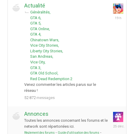
Actualité
Généralités
il
GTA 6
y
GTA 5
a
GTA Online
19
GTA 4
heures
Chinatown Wars
Vice City Stories
Liberty City Stories
San Andreas
Vice City
GTA 3
GTA Old School
Red Dead Redemption 2
Venez commenter les articles parus sur le
réseau !
52 872
messages
Annonces
Toutes les annonces concernant les forums et le
25
network sont répertoriées ici.
décembre
-
-
Règlement des forums
Guide d'utilisation des forums