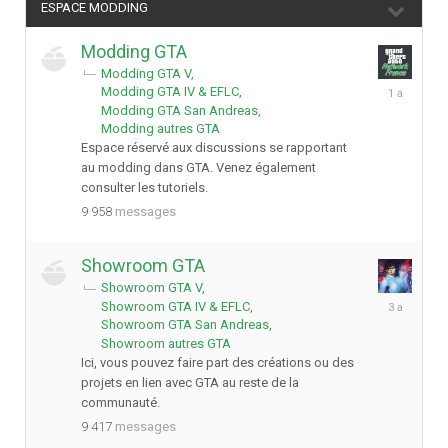
ESPACE MODDING
Modding GTA
Modding GTA V
6
Modding GTA IV & EFLC
mars
Modding GTA San Andreas
2025
Modding autres GTA
Espace réservé aux discussions se rapportant
au modding dans GTA. Venez également
consulter les tutoriels.
9 958
messages
Showroom GTA
Showroom GTA V
23
Showroom GTA IV & EFLC
octobre
Showroom GTA San Andreas
2022
Showroom autres GTA
Ici, vous pouvez faire part des créations ou des
projets en lien avec GTA au reste de la
communauté.
9 417
messages