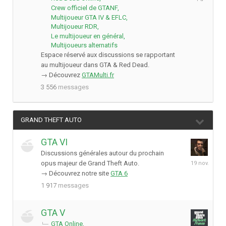
avril
Crew officiel de GTANF
2025
Multijoueur GTA IV & EFLC
Multijoueur RDR
Le multijoueur en général
Multijoueurs alternatifs
Espace réservé aux discussions se rapportant
au multijoueur dans GTA & Red Dead.
→ Découvrez
GTAMulti.fr
3 556
messages
GRAND THEFT AUTO
GTA VI
Discussions générales autour du prochain
19
opus majeur de Grand Theft Auto.
novembre
→ Découvrez notre site
GTA 6
2025
1 917
messages
GTA V
GTA Online