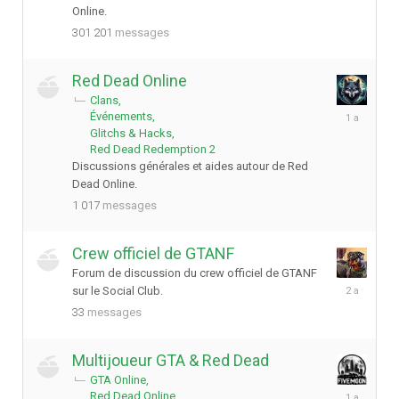
Online.
301 201
messages
Red Dead Online
Clans
9
Événements
novembre
Glitchs & Hacks
2024
Red Dead Redemption 2
Discussions générales et aides autour de Red
Dead Online.
1 017
messages
Crew officiel de GTANF
Forum de discussion du crew officiel de GTANF
13
sur le Social Club.
février
33
messages
2024
Multijoueur GTA & Red Dead
GTA Online
14
Red Dead Online