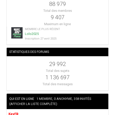
88 979
Total des membres
9 407
Maximum en ligne
MEMBRE LE PLUS RÉCENT
Lolo2025
Inscription
27 avril 2025
STATISTIQUES DES FORUMS
29 992
Total des sujets
1 136 697
Total des messages
1 MEMBRE, 0 ANONYME, 358 INVITÉS
QUI EST EN LIGNE
(AFFICHER LA LISTE COMPLÈTE)
KevFB