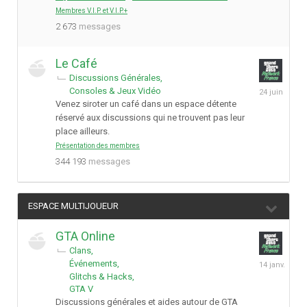
2025
Membres V.I.P. et V.I.P.+
2 673
messages
Le Café
Discussions Générales
24
Consoles & Jeux Vidéo
juin
Venez siroter un café dans un espace détente
réservé aux discussions qui ne trouvent pas leur
place ailleurs.
Présentation des membres
344 193
messages
ESPACE MULTIJOUEUR
GTA Online
Clans
14
Événements
janvier
Glitchs & Hacks
GTA V
Discussions générales et aides autour de GTA