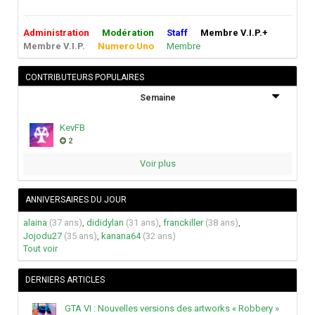
Administration
Modération
Staff
Membre V.I.P.+
Membre V.I.P.
Numero Uno
Membre
CONTRIBUTEURS POPULAIRES
Semaine
KevFB
2
Voir plus
ANNIVERSAIRES DU JOUR
alaina
(37 ans)
,
dididylan
(31 ans)
,
franckiller
(38 ans)
,
Jojodu27
(35 ans)
,
kanana64
(32 ans)
Tout voir
DERNIERS ARTICLES
GTA VI : Nouvelles versions des artworks « Robbery »