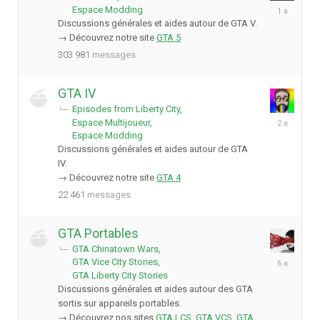
1
Espace Modding
avril
Discussions générales et aides autour de GTA V.
2025
→ Découvrez notre site
GTA 5
303 981
messages
GTA IV
Episodes from Liberty City
6
Espace Multijoueur
septembre
Espace Modding
2023
Discussions générales et aides autour de GTA
IV.
→ Découvrez notre site
GTA 4
22 461
messages
GTA Portables
GTA Chinatown Wars
8
GTA Vice City Stories
mai
GTA Liberty City Stories
2020
Discussions générales et aides autour des GTA
sortis sur appareils portables.
→ Découvrez nos sites
GTA LCS
,
GTA VCS
,
GTA