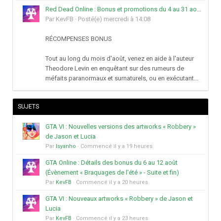
Red Dead Online : Bonus et promotions du 4 au 31 août
Par
KevFB
·
Posté(e)
mercredi à 14:08
RÉCOMPENSES BONUS
Tout au long du mois d'août, venez en aide à l'auteur
Theodore Levin en enquêtant sur des rumeurs de
méfaits paranormaux et surnaturels, ou en exécutant...
SUJETS
GTA VI : Nouvelles versions des artworks « Robbery »
de Jason et Lucia
Par
Isyanho
· Commencé
il y a 19 heures
GTA Online : Détails des bonus du 6 au 12 août
(Évènement « Braquages de l'été » - Suite et fin)
Par
KevFB
· Commencé
il y a 20 heures
GTA VI : Nouveaux artworks « Robbery » de Jason et
Lucia
Par
KevFB
· Commencé
il y a 23 heures