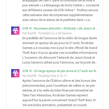
Braquages de l'été », dans la continuité de la mise à
jour estivale « Le Braquage du Kortz Center », consacré
aux différents casses de GTA Online ! Profitez encore
cette semaine des récompenses supplémentaires
avec retour de la statue de la panthère dans « Le...
GTA VI : Nouveaux artworks « Robbery » de Jason et Lucia
Par
KevFB
·
Posté(e)
il y a 23 heures
En parallèle de l'annonce de la vidéo de longue durée
donnant un aperçu du jeu pour le 27 août, Rockstar
Games a à nouveau mis à jour le site officiel de Grand
Theft Auto VI pour ajouter ces nouvelles informations.
L'occasion de découvrir l'artwork de Jason Duval et
Lucia Caminos utilisé pour l'annonce, sur le point de...
GTA VI : Un large aperçu du jeu arrive le 27 août sur Netflix puis YouTube
Par
KevFB
·
Posté(e)
hier à 12:11
Après l'annonce de l'Édition ultime et des bonus des
précommandes, puis l'ouverture de celles-ci, en juin
dernier, et à la veille du bilan financier trimestriel de
Take-Two Interactive, Rockstar Games reprend
aujourd'hui la parole concernant Grand Theft Auto VI.
Via une brève animation, présentant un nouvel...