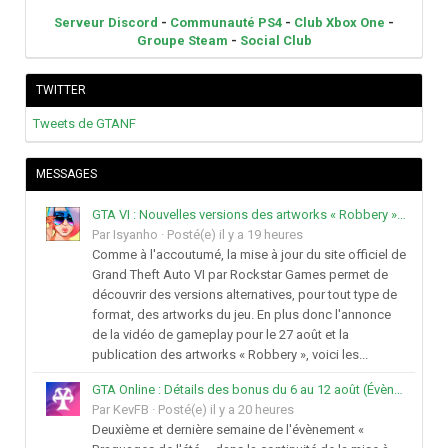
Serveur Discord
-
Communauté PS4
-
Club Xbox One
-
Groupe Steam
-
Social Club
TWITTER
Tweets de GTANF
MESSAGES
GTA VI : Nouvelles versions des artworks « Robbery » de Jason et Lucia
Par
Isyanho
·
Posté(e)
il y a 19 heures
Comme à l'accoutumé, la mise à jour du site officiel de
Grand Theft Auto VI par Rockstar Games permet de
découvrir des versions alternatives, pour tout type de
format, des artworks du jeu. En plus donc l'annonce
de la vidéo de gameplay pour le 27 août et la
publication des artworks « Robbery », voici les...
GTA Online : Détails des bonus du 6 au 12 août (Évènement « Braquages de l'été » - Suite et fin)
Par
KevFB
·
Posté(e)
il y a 20 heures
Deuxième et dernière semaine de l'évènement «