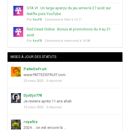
GTA VI : Un large aperçu du jeu arrive le 27 août sur
Netflix puis YouTube
Par
KevFB
· Commencé
Hier à 12:11
Red Dead Online : Bonus et promotions du 4 au 31
août
Par
KevFB
· Commencé
mercredi à 14:08
MISES À JOUR DES STATUTS
PatteDeFruit
www.PATTEDEFRUIT.com
23 mars 2025
·
0 réponse
DjoDjo778
Je reviens après 11 ans ahah
15 mars 2025
·
0 réponse
royaltiz
2024 ... on est encore là ...