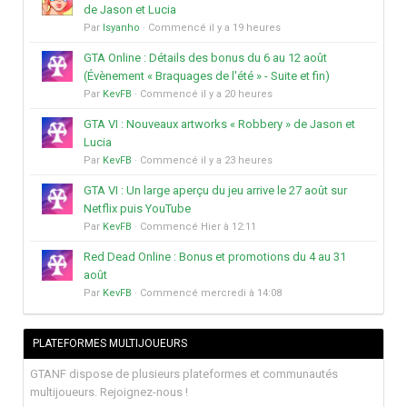
de Jason et Lucia
Par
Isyanho
· Commencé
il y a 19 heures
GTA Online : Détails des bonus du 6 au 12 août
(Évènement « Braquages de l'été » - Suite et fin)
Par
KevFB
· Commencé
il y a 20 heures
GTA VI : Nouveaux artworks « Robbery » de Jason et
Lucia
Par
KevFB
· Commencé
il y a 23 heures
GTA VI : Un large aperçu du jeu arrive le 27 août sur
Netflix puis YouTube
Par
KevFB
· Commencé
Hier à 12:11
Red Dead Online : Bonus et promotions du 4 au 31
août
Par
KevFB
· Commencé
mercredi à 14:08
PLATEFORMES MULTIJOUEURS
GTANF dispose de plusieurs plateformes et communautés
multijoueurs. Rejoignez-nous !