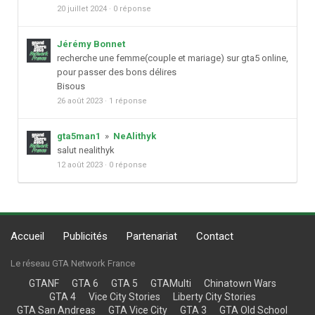
20 juillet 2024
·
0 réponse
Jérémy Bonnet
recherche une femme(couple et mariage) sur gta5 online,
pour passer des bons délires
Bisous
26 août 2023
·
1 réponse
gta5man1
»
NeAlithyk
salut nealithyk
12 août 2023
·
0 réponse
Accueil
Publicités
Partenariat
Contact
Le réseau GTA Network France
GTANF
GTA 6
GTA 5
GTAMulti
Chinatown Wars
GTA 4
Vice City Stories
Liberty City Stories
GTA San Andreas
GTA Vice City
GTA 3
GTA Old School