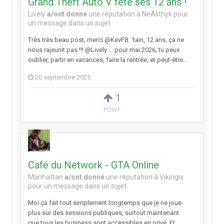
Grand Theft Auto V fête ses 12 ans !
Lively
a/ont donné
une réputation à
NeAlithyk
pour
un message dans un sujet
Très très beau post, merci @KevFB. 'tain, 12 ans, ça ne
nous rajeunit pas !!! @Lively ... pour mai 2026, tu peux
oublier, partir en vacances, faire la rentrée, et peut-être...
20 septembre 2025
1
POINT
Café du Network - GTA Online
Manhattan
a/ont donné
une réputation à
Vikingix
pour un message dans un sujet
Moi ça fait tout simplement longtemps que je ne joue
plus sur des sessions publiques, surtout maintenant
que tous les business sont accessibles en privé. Et...