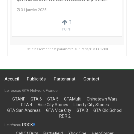
31 janvier 2025
1
POINT
Ce classement est paramétré sur Paris/GMT+02:00
Accueil
Publicités
Partenariat
Contact
Le réseau GTA Network France
GTANF
GTA 6
GTA 5
GTAMulti
Chinatown Wars
GTA 4
Vice City Stories
Liberty City Stories
GTA San Andreas
GTA Vice City
GTA 3
GTA Old School
RDR 2
ROCK
8
Le réseau
Call Of Duty
Battlefield
Xbox One
HeroCorner