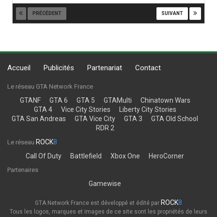
PRÉCÉDENT
SUIVANT
Page 1 sur 413
Accueil
Publicités
Partenariat
Contact
Le réseau GTA Network France
GTANF
GTA 6
GTA 5
GTAMulti
Chinatown Wars
GTA 4
Vice City Stories
Liberty City Stories
GTA San Andreas
GTA Vice City
GTA 3
GTA Old School
RDR 2
ROCK
8
Le réseau
Call Of Duty
Battlefield
Xbox One
HeroCorner
Partenaires
Gamewise
ROCK
8
GTA Network France est développé et édité par
Tous les logos, marques et images de ce site sont les propriétés de leurs