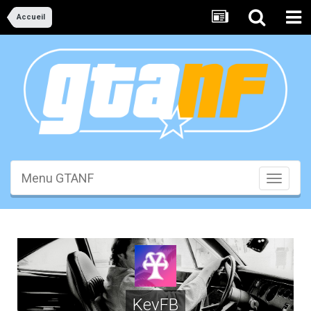
Accueil
Menu GTANF
Toggle
navigati
KevFB