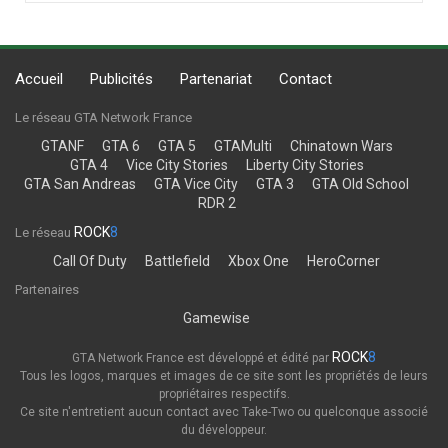
Accueil
Publicités
Partenariat
Contact
Le réseau GTA Network France
GTANF
GTA 6
GTA 5
GTAMulti
Chinatown Wars
GTA 4
Vice City Stories
Liberty City Stories
GTA San Andreas
GTA Vice City
GTA 3
GTA Old School
RDR 2
ROCK
8
Le réseau
Call Of Duty
Battlefield
Xbox One
HeroCorner
Partenaires
Gamewise
ROCK
8
GTA Network France est développé et édité par
Tous les logos, marques et images de ce site sont les propriétés de leurs
propriétaires respectifs.
Ce site n'entretient aucun contact avec Take-Two ou quelconque associé
du développeur.