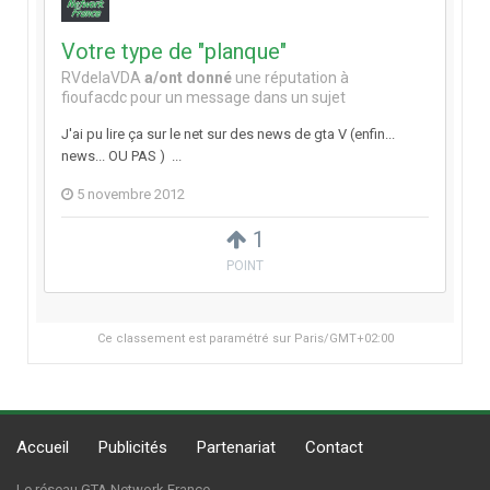
Votre type de "planque"
RVdelaVDA
a/ont donné
une réputation à
fioufacdc
pour un message dans un sujet
J'ai pu lire ça sur le net sur des news de gta V (enfin...
news... OU PAS ) ...
5 novembre 2012
1
POINT
Ce classement est paramétré sur Paris/GMT+02:00
Accueil
Publicités
Partenariat
Contact
Le réseau GTA Network France