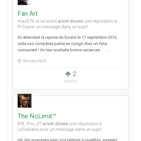
Fan Art
maxX76
et
un autre
a/ont donné
une réputation à
R•G
pour un message dans un sujet
En attendant la reprise du boulot le 17 septembre 2013,
voila nos compères partie en congé chez un futur
concurrent ! On leur souhaite bonne vacances ...
18 mars 2013
2
POINTS
The NoLimit™
IPB_Priv_07
a/ont donné
une réputation à
LeSolitaire
pour un message dans un sujet
Hé, les gugusses avec vos tartines à roulettes, essayez