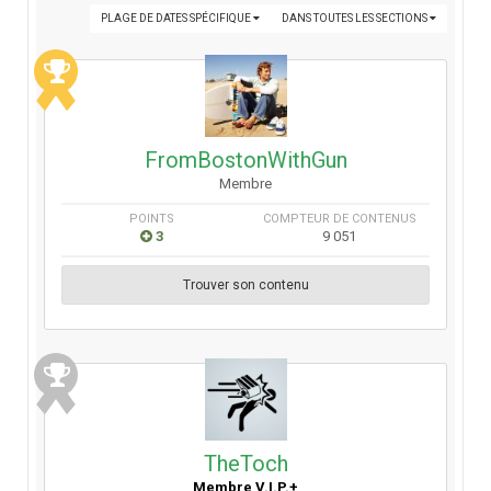
PLAGE DE DATES SPÉCIFIQUE
DANS TOUTES LES SECTIONS
FromBostonWithGun
Membre
POINTS
COMPTEUR DE CONTENUS
3
9 051
Trouver son contenu
TheToch
Membre V.I.P.+