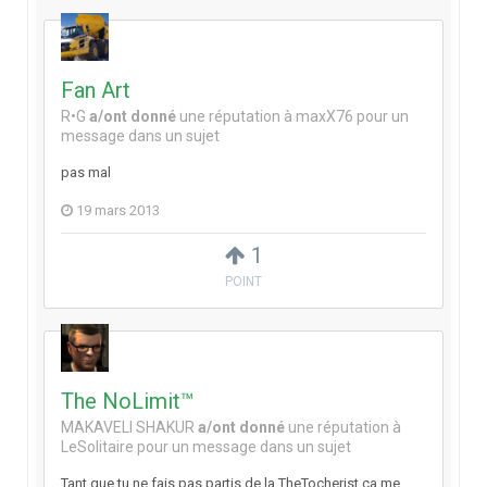
Fan Art
R•G
a/ont donné
une réputation à
maxX76
pour un
message dans un sujet
pas mal
19 mars 2013
1
POINT
The NoLimit™
MAKAVELI SHAKUR
a/ont donné
une réputation à
LeSolitaire
pour un message dans un sujet
Tant que tu ne fais pas partis de la TheTocherist ça me