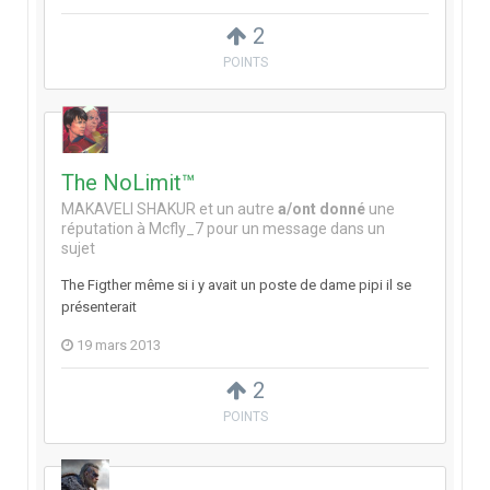
2
POINTS
The NoLimit™
MAKAVELI SHAKUR
et
un autre
a/ont donné
une
réputation à
Mcfly_7
pour un message dans un
sujet
The Figther même si i y avait un poste de dame pipi il se
présenterait
19 mars 2013
2
POINTS