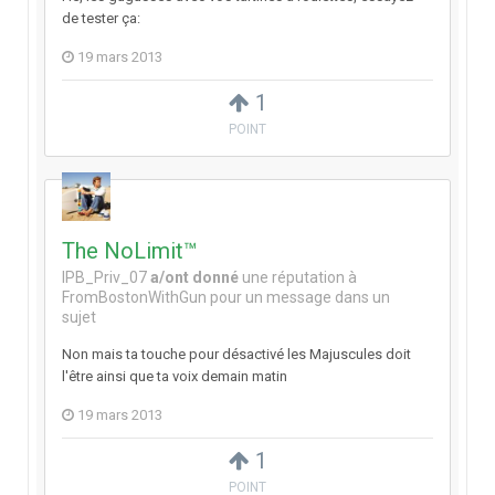
de tester ça:
19 mars 2013
1
POINT
The NoLimit™
IPB_Priv_07
a/ont donné
une réputation à
FromBostonWithGun
pour un message dans un
sujet
Non mais ta touche pour désactivé les Majuscules doit
l'être ainsi que ta voix demain matin
19 mars 2013
1
POINT