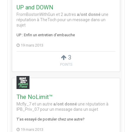
UP and DOWN
FromBostonWithGun
et
2 autres
a/ont donné
une
réputation à
TheToch
pour un message dans un
sujet
UP : Enfin un entretien d'embauche
19 mars 2013
3
POINTS
The NoLimit™
Mcfly_7
et
un autre
a/ont donné
une réputation à
IPB_Priv_07
pour un message dans un sujet
T'as essayé de postuler chez une autre?
19 mars 2013