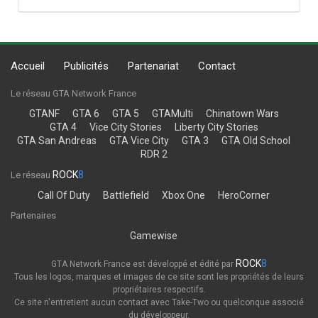
Accueil
Publicités
Partenariat
Contact
Le réseau GTA Network France
GTANF
GTA 6
GTA 5
GTAMulti
Chinatown Wars
GTA 4
Vice City Stories
Liberty City Stories
GTA San Andreas
GTA Vice City
GTA 3
GTA Old School
RDR 2
ROCK
8
Le réseau
Call Of Duty
Battlefield
Xbox One
HeroCorner
Partenaires
Gamewise
ROCK
8
GTA Network France est développé et édité par
Tous les logos, marques et images de ce site sont les propriétés de leurs
propriétaires respectifs.
Ce site n'entretient aucun contact avec Take-Two ou quelconque associé
du développeur.