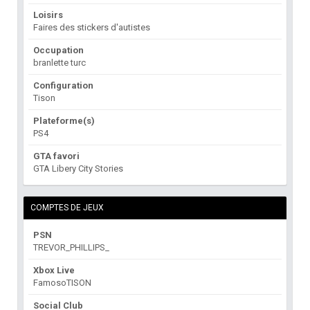
Loisirs
Faires des stickers d'autistes
Occupation
branlette turc
Configuration
Tison
Plateforme(s)
PS4
GTA favori
GTA Libery City Stories
COMPTES DE JEUX
PSN
TREVOR_PHILLIPS_
Xbox Live
FamosoTISON
Social Club