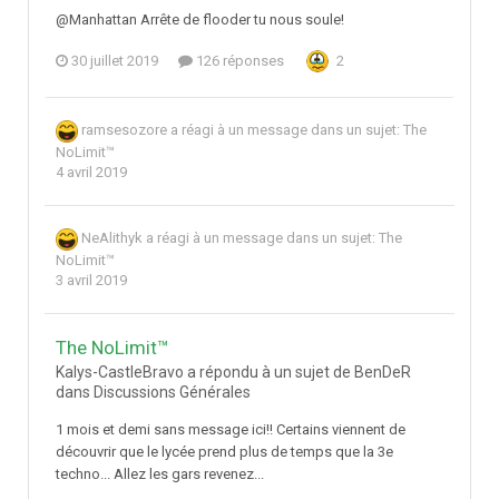
@Manhattan Arrête de flooder tu nous soule!
30 juillet 2019
126 réponses
2
ramsesozore
a réagi à un message dans un sujet:
The
NoLimit™
4 avril 2019
NeAlithyk
a réagi à un message dans un sujet:
The
NoLimit™
3 avril 2019
The NoLimit™
Kalys-CastleBravo a répondu à un sujet de BenDeR
dans
Discussions Générales
1 mois et demi sans message ici!! Certains viennent de
découvrir que le lycée prend plus de temps que la 3e
techno... Allez les gars revenez...