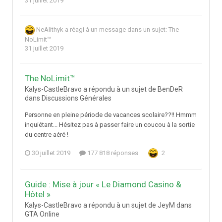
31 juillet 2019
NeAlithyk
a réagi à un message dans un sujet:
The
NoLimit™
31 juillet 2019
The NoLimit™
Kalys-CastleBravo a répondu à un sujet de BenDeR
dans
Discussions Générales
Personne en pleine période de vacances scolaire??!! Hmmm
inquiétant... Hésitez pas à passer faire un coucou à la sortie
du centre aéré !
30 juillet 2019
177 818 réponses
2
Guide : Mise à jour « Le Diamond Casino &
Hôtel »
Kalys-CastleBravo a répondu à un sujet de JeyM dans
GTA Online