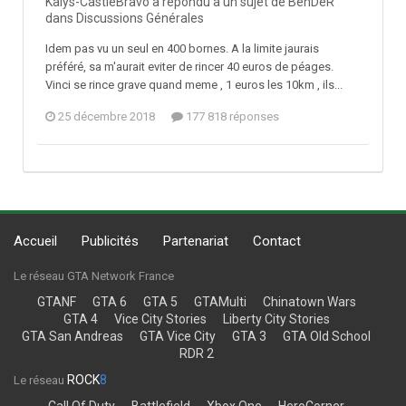
Kalys-CastleBravo a répondu à un sujet de BenDeR
dans
Discussions Générales
Idem pas vu un seul en 400 bornes. A la limite jaurais
préféré, sa m'aurait eviter de rincer 40 euros de péages.
Vinci se rince grave quand meme , 1 euros les 10km , ils...
25 décembre 2018
177 818 réponses
Accueil
Publicités
Partenariat
Contact
Le réseau GTA Network France
GTANF
GTA 6
GTA 5
GTAMulti
Chinatown Wars
GTA 4
Vice City Stories
Liberty City Stories
GTA San Andreas
GTA Vice City
GTA 3
GTA Old School
RDR 2
ROCK
8
Le réseau