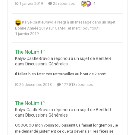
1 janvier 2019
25 réponses
4
Kalys-CastleBravo
a réagi à un message dans un sujet:
Bonne Année 2019 sur GTANF et merci pour tout !
1 janvier 2019
The NoLimit™
Kalys-CastleBravo a répondu à un sujet de BenDeR
dans
Discussions Générales
Il fallait bien feter ces retrouvailles au bout de 2 ans!!
26 décembre 2018
177 818 réponses
The NoLimit™
Kalys-CastleBravo a répondu à un sujet de BenDeR
dans
Discussions Générales
OOOOOOO mon voisin toulousain!! Ca faisait longtemps , je
me demandé justement ce que tu devenais ! Tes fêtes se