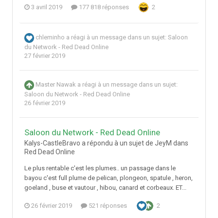
3 avril 2019
177 818 réponses
2
chleminho
a réagi à un message dans un sujet:
Saloon
du Network - Red Dead Online
27 février 2019
Master Nawak
a réagi à un message dans un sujet:
Saloon du Network - Red Dead Online
26 février 2019
Saloon du Network - Red Dead Online
Kalys-CastleBravo a répondu à un sujet de JeyM dans
Red Dead Online
Le plus rentable c'est les plumes.. un passage dans le
bayou c'est full plume de pelican, plongeon, spatule , heron,
goeland , buse et vautour , hibou, canard et corbeaux. ET...
26 février 2019
521 réponses
2