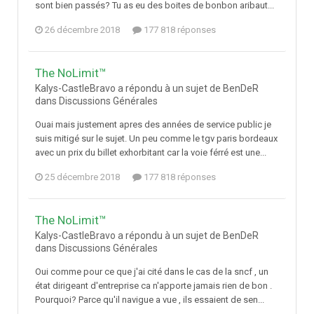
sont bien passés? Tu as eu des boites de bonbon aribaut...
26 décembre 2018
177 818 réponses
The NoLimit™
Kalys-CastleBravo a répondu à un sujet de BenDeR
dans
Discussions Générales
Ouai mais justement apres des années de service public je
suis mitigé sur le sujet. Un peu comme le tgv paris bordeaux
avec un prix du billet exhorbitant car la voie férré est une...
25 décembre 2018
177 818 réponses
The NoLimit™
Kalys-CastleBravo a répondu à un sujet de BenDeR
dans
Discussions Générales
Oui comme pour ce que j'ai cité dans le cas de la sncf , un
état dirigeant d'entreprise ca n'apporte jamais rien de bon .
Pourquoi? Parce qu'il navigue a vue , ils essaient de sen...