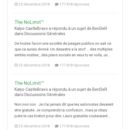
25 décembre 2018
177 818 réponses
The NoLimit™
Kalys-CastleBravo a répondu à un sujet de BenDeR
dans
Discussions Générales
De toutes facon une société de peages publics on sait ce
que ca aurais donné. Un desastre a la sncf ... des multiples
entités inutiles , des plans socials en veux tu en voila, un...
25 décembre 2018
177 818 réponses
The NoLimit™
Kalys-CastleBravo a répondu à un sujet de BenDeR
dans
Discussions Générales
Non non non . Je n'ai jamais dit que les autoroutes devaient
etre gratuite. Je comprends ta confusion , mais je citais
juste le cas breton pour dire. Leurs gratuités couteraient...
25 décembre 2018
177 818 réponses