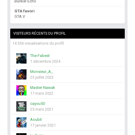
Bunker Echo
GTA favori
GTA V
VISITEURS RÉCENTS DU PROFIL
14 336 visualisations du profil
The-Fabest
1 décembre 2024
Monsieur_A_
23 juillet 2022
Master Nawak
17 mars 2022
cayou50
25 mars 2021
Aoubit
17 janvier 2021