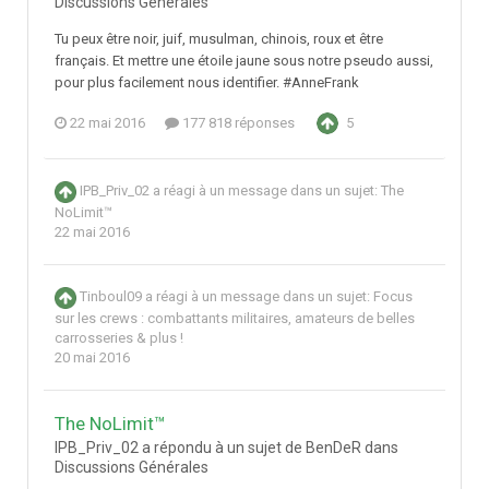
Discussions Générales
Tu peux être noir, juif, musulman, chinois, roux et être
français. Et mettre une étoile jaune sous notre pseudo aussi,
pour plus facilement nous identifier. #AnneFrank
22 mai 2016
177 818 réponses
5
IPB_Priv_02
a réagi à un message dans un sujet:
The
NoLimit™
22 mai 2016
Tinboul09
a réagi à un message dans un sujet:
Focus
sur les crews : combattants militaires, amateurs de belles
carrosseries & plus !
20 mai 2016
The NoLimit™
IPB_Priv_02 a répondu à un sujet de BenDeR dans
Discussions Générales