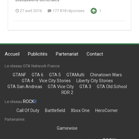
27 avril 2016
177 818 réponses
1
Accueil
Publicités
Partenariat
Contact
Le réseau GTA Network France
GTANF
GTA 6
GTA 5
GTAMulti
Chinatown Wars
GTA 4
Vice City Stories
Liberty City Stories
GTA San Andreas
GTA Vice City
GTA 3
GTA Old School
RDR 2
ROCK
8
Le réseau
Call Of Duty
Battlefield
Xbox One
HeroCorner
Partenaires
Gamewise