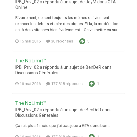
IPB_Priv_02 a répondu à un sujet de JeyM dans
GTA
Online
Bizarrement, ce sont toujours les mêmes qui viennent
relancer les débats et faire des piques. Et là, la modération
est à deux vitesses bien évidemment... On va mettre ça sur...
16 mai 2016
30 réponses
3
The NoLimit™
IPB_Priv_02 a répondu à un sujet de BenDeR dans
Discussions Générales
16 mai 2016
177 818 réponses
1
The NoLimit™
IPB_Priv_02 a répondu à un sujet de BenDeR dans
Discussions Générales
Ça fait plus 1 mois que j'ai pas joué à GTA donc bon...
16 mai 2016
177 818 réponses
1