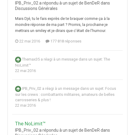
IPB_Priv_02 a répondu à un sujet de BenDeR dans
Discussions Générales
Mais Djé, tu le fais exprès de te braquer comme ça à la
moindre réponse de ma part ? Promis, la prochaine je
mettrais un smiley et je dirais que c'était de l'humour.
22 mai 2016
177 818 réponses
Themax35
a réagi à un message dans un sujet:
The
NoLimit™
22 mai 2016
IPB_Priv_02
a réagi à un message dans un sujet:
Focus
sur les crews : combattants militaires, amateurs de belles
carrosseries & plus !
22 mai 2016
The NoLimit™
IPB_Priv_02 a répondu à un sujet de BenDeR dans