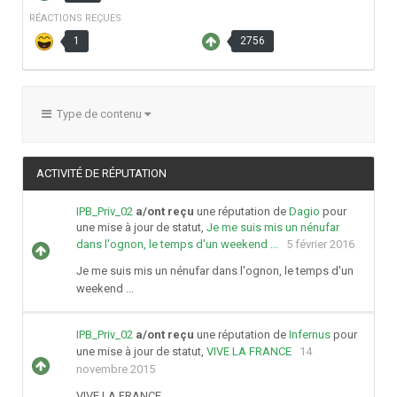
RÉACTIONS REÇUES
1
2756
Type de contenu
ACTIVITÉ DE RÉPUTATION
IPB_Priv_02
a/ont reçu
une réputation de
Dagio
pour
une mise à jour de statut,
Je me suis mis un nénufar
dans l'ognon, le temps d'un weekend ...
5 février 2016
Je me suis mis un nénufar dans l'ognon, le temps d'un
weekend ...
IPB_Priv_02
a/ont reçu
une réputation de
Infernus
pour
une mise à jour de statut,
VIVE LA FRANCE
14
novembre 2015
VIVE LA FRANCE