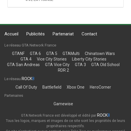
Accueil
Publicités
Partenariat
Contact
Le réseau GTA Network France
GTANF
GTA 6
GTA 5
GTAMulti
Chinatown Wars
GTA 4
Vice City Stories
Liberty City Stories
GTA San Andreas
GTA Vice City
GTA 3
GTA Old School
RDR 2
ROCK
8
Le réseau
Call Of Duty
Battlefield
Xbox One
HeroCorner
Partenaires
Gamewise
ROCK
8
GTA Network France est développé et édité par
Tous les logos, marques et images de ce site sont les propriétés de leurs
propriétaires respectifs.