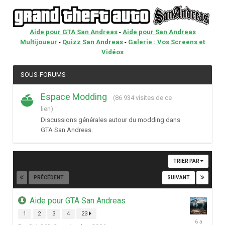
Aide pour GTA San Andreas
-
Aide pour San Andreas
Multijoueur
-
Quizz San Andreas
-
Galerie : Vos Screens et
Vidéos
SOUS-FORUMS
Espace Modding
(86 934 visites de ce
lien)
Discussions générales autour du modding dans
GTA San Andreas.
TRIER PAR
PRÉCÉDENT
SUIVANT
Page 1 sur 53
Aide pour GTA San Andreas
1
2
3
4
23
13