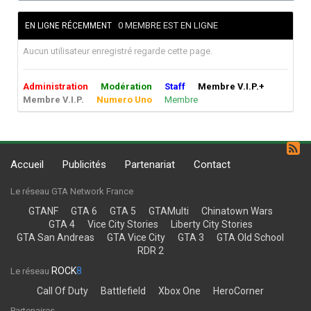
0 MEMBRE EST EN LIGNE
EN LIGNE RÉCEMMENT
Aucun utilisateur enregistré regarde cette page.
Administration
Modération
Staff
Membre V.I.P.+
Membre V.I.P.
Numero Uno
Membre
Accueil
Publicités
Partenariat
Contact
Le réseau GTA Network France
GTANF
GTA 6
GTA 5
GTAMulti
Chinatown Wars
GTA 4
Vice City Stories
Liberty City Stories
GTA San Andreas
GTA Vice City
GTA 3
GTA Old School
RDR 2
ROCK
8
Le réseau
Call Of Duty
Battlefield
Xbox One
HeroCorner
Partenaires