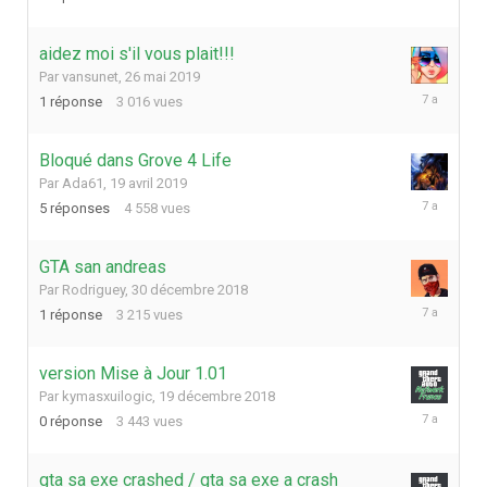
juillet
2019
aidez moi s'il vous plait!!!
Par
vansunet
,
26 mai 2019
26
1
réponse
3 016
vues
mai
2019
Bloqué dans Grove 4 Life
Par
Ada61
,
19 avril 2019
21
5
réponses
4 558
vues
avril
2019
GTA san andreas
Par
Rodriguey
,
30 décembre 2018
30
1
réponse
3 215
vues
décembre
2018
version Mise à Jour 1.01
Par
kymasxuilogic
,
19 décembre 2018
19
0
réponse
3 443
vues
décembre
2018
gta sa exe crashed / gta sa exe a crash