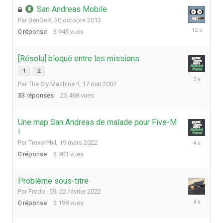
San Andreas Mobile
Par
BenDeR
,
30 octobre 2013
30
0
réponse
3 945
vues
octobre
2013
[Résolu] bloqué entre les missions
1
2
29
Par
The Sly Machine !!
,
17 mai 2007
janvier
2023
33
réponses
23 468
vues
Une map San Andreas de malade pour Five-M
!
19
Par
TrevorPhil
,
19 mars 2022
mars
0
réponse
3 901
vues
2022
Problème sous-titre
Par
Fredo--59
,
22 février 2022
22
0
réponse
3 198
vues
février
2022