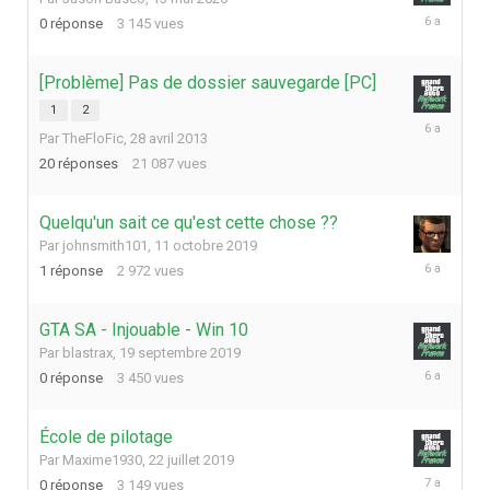
13
0
réponse
3 145
vues
mai
2020
[Problème] Pas de dossier sauvegarde [PC]
1
2
25
Par
TheFloFic
,
28 avril 2013
février
2020
20
réponses
21 087
vues
Quelqu'un sait ce qu'est cette chose ??
Par
johnsmith101
,
11 octobre 2019
11
1
réponse
2 972
vues
octobre
2019
GTA SA - Injouable - Win 10
Par
blastrax
,
19 septembre 2019
19
0
réponse
3 450
vues
septembre
2019
École de pilotage
Par
Maxime1930
,
22 juillet 2019
22
0
réponse
3 149
vues