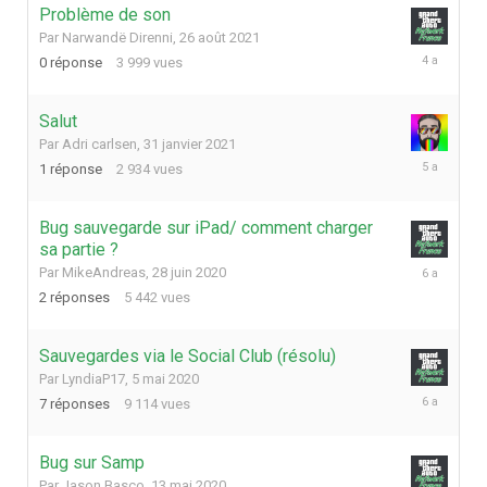
Problème de son
Par
Narwandë Direnni
,
26 août 2021
26
0
réponse
3 999
vues
août
2021
Salut
Par
Adri carlsen
,
31 janvier 2021
1
1
réponse
2 934
vues
février
2021
Bug sauvegarde sur iPad/ comment charger
sa partie ?
29
Par
MikeAndreas
,
28 juin 2020
juin
2
réponses
5 442
vues
2020
Sauvegardes via le Social Club (résolu)
Par
LyndiaP17
,
5 mai 2020
17
7
réponses
9 114
vues
mai
2020
Bug sur Samp
Par
Jason Basco
,
13 mai 2020