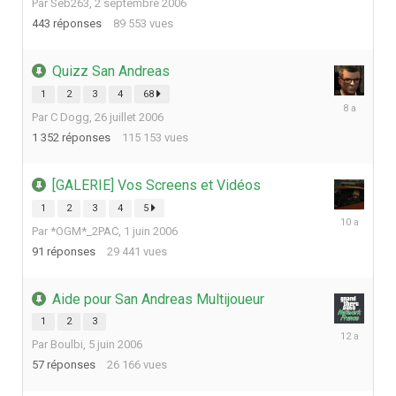
Par
Seb263
,
2 septembre 2006
octobre
2019
443
réponses
89 553
vues
Quizz San Andreas
1
2
3
4
68
12
Par
C Dogg
,
26 juillet 2006
septembre
2017
1 352
réponses
115 153
vues
[GALERIE] Vos Screens et Vidéos
1
2
3
4
5
6
Par
*OGM*_2PAC
,
1 juin 2006
juillet
2016
91
réponses
29 441
vues
Aide pour San Andreas Multijoueur
1
2
3
26
Par
Boulbi
,
5 juin 2006
février
2014
57
réponses
26 166
vues