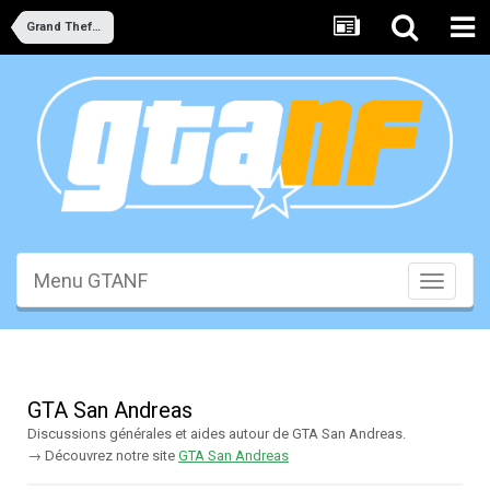
Grand Theft Auto
Menu GTANF
Toggle
navigati
GTA San Andreas
Discussions générales et aides autour de GTA San Andreas.
→ Découvrez notre site
GTA San Andreas