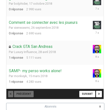
Par
bolphider
,
17 octobre 2018
17
0
réponse
2 990
vues
octobre
2018
Comment se connecter avec les joueurs
Par
xienwawmi
,
26 septembre 2018
26
0
réponse
2 690
vues
septembre
2018
Crack GTA San Andreas
Par
Luxury Influence
,
28 avril 2018
28
1
réponse
5 111
vues
avril
2018
SAMP- my perso works alone!
Par
monkeyk
,
15 mars 2018
15
1
réponse
4 283
vues
mars
2018
PRÉCÉDENT
SUIVANT
Page 1 sur 53
Abonnés
8