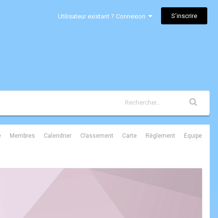
S’inscrire
Utilisateur existant ? Connexion
é
Membres
Calendrier
Classement
Carte
Règlement
Équipe