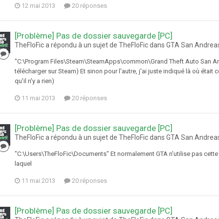
12 mai 2013
20 réponses
[Problème] Pas de dossier sauvegarde [PC]
TheFloFic a répondu à un sujet de TheFloFic dans
GTA San Andrea
"C:\Program Files\Steam\SteamApps\common\Grand Theft Auto San Andre
télécharger sur Steam) Et sinon pour l'autre, j'ai juste indiqué là où était
qu'il n'y a rien)
11 mai 2013
20 réponses
[Problème] Pas de dossier sauvegarde [PC]
TheFloFic a répondu à un sujet de TheFloFic dans
GTA San Andrea
"C:\Users\TheFloFic\Documents" Et normalement GTA n'utilise pas cette 
laquel
11 mai 2013
20 réponses
[Problème] Pas de dossier sauvegarde [PC]