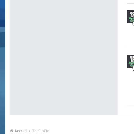
Accueil
TheFloFic