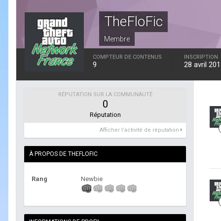
TheFloFic
Membre
COMPTEUR DE CONTENUS
INSCRIPTION
9
28 avril 20
RÉPUTATION SUR LA COMMUNAUTÉ
0
Réputation
Afficher l’activité de réputation
À PROPOS DE THEFLOFIC
Rang
Newbie