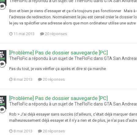
TheFloFic a répondu à un sujet de TheFloFic dans
GTA San Andrea
Bon et bien je viens d'essayer et ça n'a toujours pas fonctionner Mais à 
l'adresse de redirection. Normalement le jeu est censé créer le dossier 
le jeu va spécifier une adresse alors que mon ordinateur utilise une autre
11 mai 2013
20 réponses
[Problème] Pas de dossier sauvegarde [PC]
TheFloFic a répondu à un sujet de TheFloFic dans
GTA San Andrea
Pas du tout, je vais vérifier ça après et dire si ça marche
8 mai 2013
20 réponses
[Problème] Pas de dossier sauvegarde [PC]
TheFloFic a répondu à un sujet de TheFloFic dans
GTA San Andrea
Rob > J'ai déjà essayer sans succès (d'ailleurs, c'était déjà marquer da
malheureusement déjà essayer et il n'y a rien et de plus, je n'ai pas d'autre
8 mai 2013
20 réponses