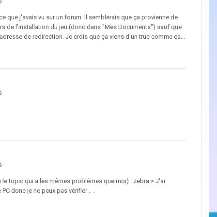
s
ce que j'avais vu sur un forum. Il semblerais que ça provienne de
lors de l'installation du jeu (donc dans "Mes Documents") sauf que
 adresse de redirection. Je crois que ça viens d'un truc comme ça...
s
s
ns le topic qui a les mêmes problèmes que moi) zebra > J'ai
 PC donc je ne peux pas vérifier ._.